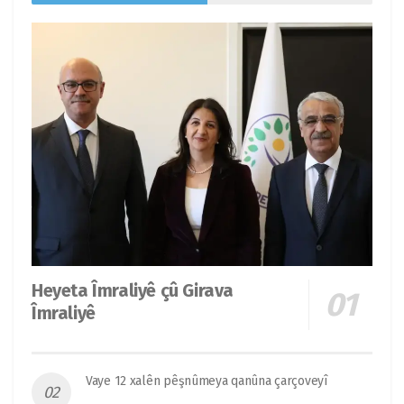
Heyeta Îmraliyê çû Girava
Îmraliyê
Vaye 12 xalên pêşnûmeya qanûna çarçoveyî