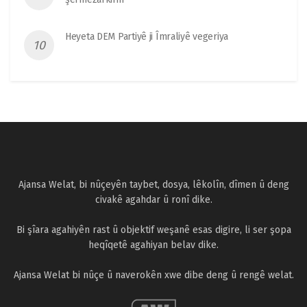
Heyeta DEM Partiyê ji Îmraliyê vegeriya
Ajansa Welat, bi nûçeyên taybet, dosya, lêkolîn, dîmen û deng
civakê agahdar û ronî dike.
Bi şîara agahiyên rast û objektif weşanê esas digire, li ser şopa
heqîqetê agahiyan belav dike.
Ajansa Welat bi nûçe û naverokên xwe dibe deng û rengê welat.