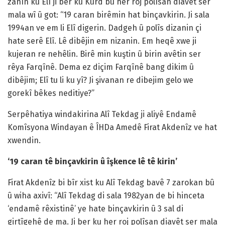
zanîn ku Elî ji ber ku Kurd bû her roj polîsan diavêt ser
mala wî û got: “19 caran birêmin hat binçavkirin. Ji sala
1994an ve em li Elî digerin. Dadgeh û polîs dizanin çi
hate serê Elî. Lê dibêjin em nizanin. Em heqê xwe ji
kujeran re nehêlin. Birê min kuştin û birin avêtin ser
rêya Farqînê. Dema ez diçim Farqînê bang dikim û
dibêjim; Elî tu li ku yî? Ji şivanan re dibejim gelo we
gorekî bêkes neditiye?”
Serpêhatiya windakirina Alî Tekdag ji aliyê Endamê
Komîsyona Windayan ê ÎHDa Amedê Firat Akdenîz ve hat
xwendin.
‘19 caran tê binçavkirin û îşkence lê tê kirin’
Firat Akdenîz bi bîr xist ku Alî Tekdag bavê 7 zarokan bû
û wiha axivî: “Alî Tekdag di sala 1982yan de bi hinceta
‘endamê rêxistinê’ ye hate binçavkirin û 3 sal di
girtîgehê de ma. Ji ber ku her roj polîsan diavêt ser mala