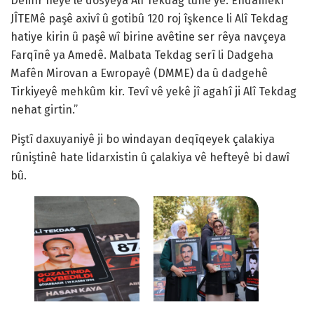
Demîr heye lê dosyeya Alî Tekdag tune ye. Endamekî
JÎTEMê paşê axivî û gotibû 120 roj îşkence li Alî Tekdag
hatiye kirin û paşê wî birine avêtine ser rêya navçeya
Farqînê ya Amedê. Malbata Tekdag serî li Dadgeha
Mafên Mirovan a Ewropayê (DMME) da û dadgehê
Tirkiyeyê mehkûm kir. Tevî vê yekê jî agahî ji Alî Tekdag
nehat girtin.”
Piştî daxuyaniyê ji bo windayan deqîqeyek çalakiya
rûniştinê hate lidarxistin û çalakiya vê hefteyê bi dawî
bû.