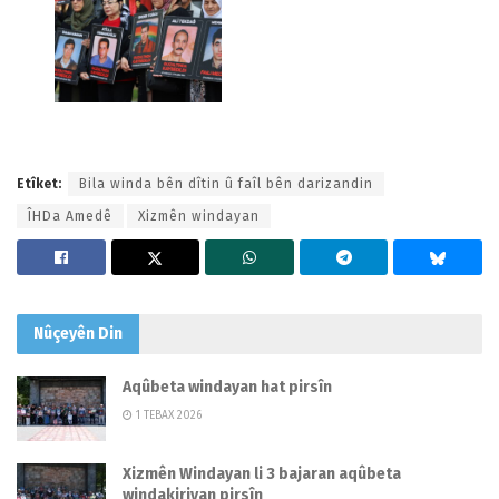
Etîket:
Bila winda bên dîtin û faîl bên darizandin
ÎHDa Amedê
Xizmên windayan
Nûçeyên
Din
Aqûbeta windayan hat pirsîn
1 TEBAX 2026
Xizmên Windayan li 3 bajaran aqûbeta
windakiriyan pirsîn