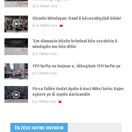
25 TÎRMEH 2026
Xizmên Windayan: Dawî li bêcezahiştinê bînin!
18 TÎRMEH 2026
‘Em dixwazin hêzên krîmînal bên cezakirin û
windayên me bên dîtin’
11 TÎRMEH 2026
1111 hefte ne hejmar e, têkoşînek 1111 hefte ye
11 TÎRMEH 2026
Pirsa faîlên Vedat Aydin û Haci Mihci kirin: Kujer
eşkere ye lê nayên darizandin
4 TÎRMEH 2026
ÊN ZÊDE HATINE XWENDIN