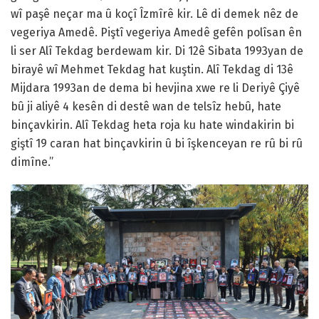
wî paşê neçar ma û koçî Îzmîrê kir. Lê di demek nêz de
vegeriya Amedê. Piştî vegeriya Amedê gefên polîsan ên
li ser Alî Tekdag berdewam kir. Di 12ê Sibata 1993yan de
birayê wî Mehmet Tekdag hat kuştin. Alî Tekdag di 13ê
Mijdara 1993an de dema bi hevjina xwe re li Deriyê Çiyê
bû ji aliyê 4 kesên di destê wan de telsîz hebû, hate
binçavkirin. Alî Tekdag heta roja ku hate windakirin bi
giştî 19 caran hat binçavkirin û bi îşkenceyan re rû bi rû
dimîne.”