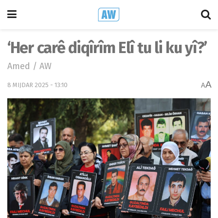
‘Her carê diqîrîm Elî tu li ku yî?’
Amed / AW
A
8 MIJDAR 2025 - 13:10
A