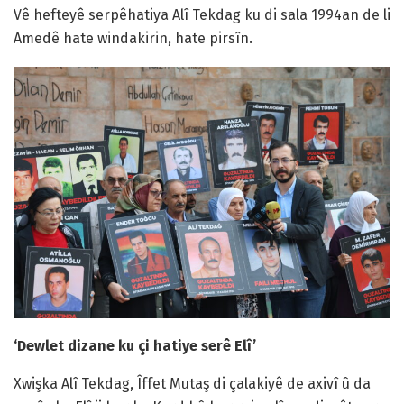
Vê hefteyê serpêhatiya Alî Tekdag ku di sala 1994an de li
Amedê hate windakirin, hate pirsîn.
‘Dewlet dizane ku çi hatiye serê Elî’
Xwişka Alî Tekdag, Îffet Mutaş di çalakiyê de axivî û da