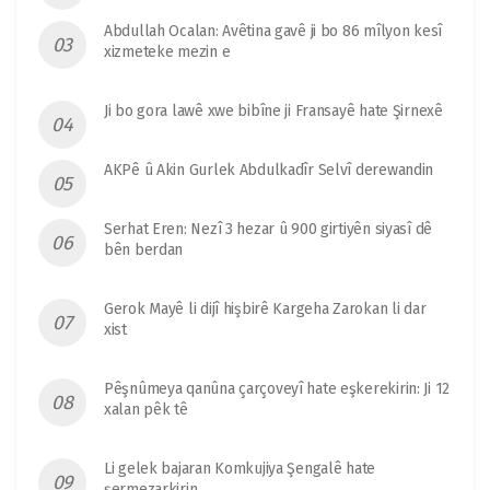
Abdullah Ocalan: Avêtina gavê ji bo 86 mîlyon kesî
xizmeteke mezin e
Ji bo gora lawê xwe bibîne ji Fransayê hate Şirnexê
AKPê û Akin Gurlek Abdulkadîr Selvî derewandin
Serhat Eren: Nezî 3 hezar û 900 girtiyên siyasî dê
bên berdan
Gerok Mayê li dijî hişbirê Kargeha Zarokan li dar
xist
Pêşnûmeya qanûna çarçoveyî hate eşkerekirin: Ji 12
xalan pêk tê
Li gelek bajaran Komkujiya Şengalê hate
şermezarkirin