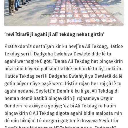
‘Tevî îtîrafê jî agahî ji Alî Tekdag nehat girtin’
Firat Akdenîz destnîşan kir ku hevjîna Alî Tekdag, Hatîce
Tekdag serî li Dadgeha Ewlehiya Dewletê dide lê tu
agahî wernagire û got: “Dema Alî Tekdag hat binçavkirin
nêzî cihê bûyerê polîsên trafîkê hebûn lê tu tişt nekirin.
Hatîce Tekdag serî li Dadgeha Ewlehiyê ya Dewletê da lê
gotin bûyer nûye paşê were. Piştî 3 rojan her roj çû lê tu
agahî nedanê. Seyfettîn Demîr ê ku li gel Alî Tekdag di
heman demê hatibû binçavkirin ji rojnameya Ozgur
Gundem re axiviye û gotiye; ‘ez bi Alî Tekdag re hatim
binçavkirin û Alî Tekdag digota agahî bidin malbata min
dê min bikujin’. Lê dozgerî got; tenê dosyeya Seyfettîn