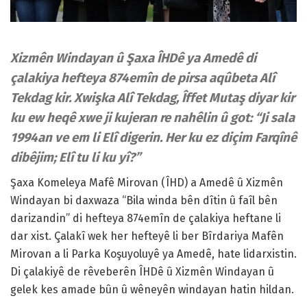
Xizmên Windayan û Şaxa ÎHDê ya Amedê di
çalakiya hefteya 874emîn de pirsa aqûbeta Alî
Tekdag kir. Xwişka Alî Tekdag, Îffet Mutaş diyar kir
ku ew heqê xwe ji kujeran re nahêlin û got: “Ji sala
1994an ve em li Elî digerin. Her ku ez diçim Farqînê
dibêjim; Elî tu li ku yî?”
Şaxa Komeleya Mafê Mirovan (ÎHD) a Amedê û Xizmên
Windayan bi daxwaza “Bila winda bên dîtin û faîl bên
darizandin” di hefteya 874emîn de çalakiya heftane li
dar xist. Çalakî wek her hefteyê li ber Bîrdariya Mafên
Mirovan a li Parka Koşuyoluyê ya Amedê, hate lidarxistin.
Di çalakiyê de rêveberên ÎHDê û Xizmên Windayan û
gelek kes amade bûn û wêneyên windayan hatin hildan.