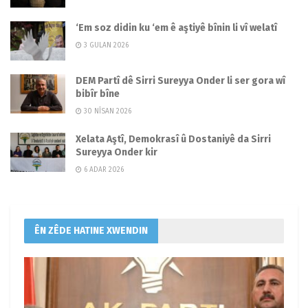
‘Em soz didin ku ‘em ê aştiyê bînin li vî welatî
3 GULAN 2026
DEM Partî dê Sirri Sureyya Onder li ser gora wî
bibîr bîne
30 NÎSAN 2026
Xelata Aştî, Demokrasî û Dostaniyê da Sirri
Sureyya Onder kir
6 ADAR 2026
ÊN ZÊDE HATINE XWENDIN