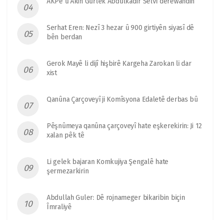
AKPê û Akin Gurlek Abdulkadîr Selvî derewandin
Serhat Eren: Nezî 3 hezar û 900 girtiyên siyasî dê
bên berdan
Gerok Mayê li dijî hişbirê Kargeha Zarokan li dar
xist
Qanûna Çarçoveyî ji Komîsyona Edaletê derbas bû
Pêşnûmeya qanûna çarçoveyî hate eşkerekirin: Ji 12
xalan pêk tê
Li gelek bajaran Komkujiya Şengalê hate
şermezarkirin
Abdullah Guler: Dê rojnameger bikaribin biçin
Îmraliyê