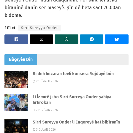
bîranînê danîn ser maseyê. Şîn dê heta saet 20.00an
bidome.
Etîket:
Sirri Sureyya Onder
Nûçeyên
Din
Bi deh hezaran tevli konsera Rojdayê bûn
26 TÎRMEH 2026
Li Îzmîrê ji bo Sirri Surreya Onder şahiya
firfirokan
7 HEZÎRAN 2026
Sirri Sureyya Onder li Enqereyê hat bibîranîn
3 GULAN 2026