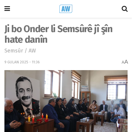
Ji bo Onder li Semsûrê jî şîn
hate danîn
Semsûr / AW
A
9 GULAN 2025 - 11:36
A