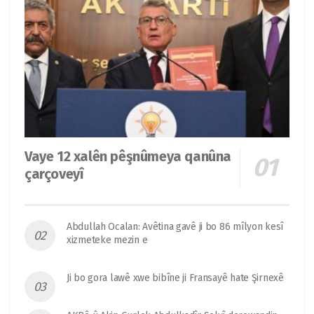
Vaye 12 xalên pêşnûmeya qanûna
çarçoveyî
Abdullah Ocalan: Avêtina gavê ji bo 86 mîlyon kesî
xizmeteke mezin e
Ji bo gora lawê xwe bibîne ji Fransayê hate Şirnexê