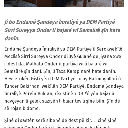
Ji bo Endamê Şandeya Îmraliyê ya DEM Partiyê
Sirri Sureyya Onder li bajarê wî Semsûrê şîn hate
danîn.
Endamê Şandeya Îmraliyê ya DEM Partiyê û Serokwekîlê
Meclisê Sirri Sureyya Onder di 3yê Gulanê de jiyana xwe
ji dest da. Malbata Onder û partiya wî li bajarê wî
Semsûrê şîn danî. Şîn, li Taxa Karapinarê hate danîn.
Hevserokên Giştî yên DEM Partiyê Tulay Hatîmogûllari û
Tuncer Bakirhan, wekîlên DEM Partiyê, Endama Şandeya
Îmraliyê Pervîn Buldan, rêxistinên DBP’ê yên bajar û
navçeyan û gelek saziyên li bajar tev li şînê bûn. Şîn dê
sê rojan bidome.
Şînê di saetên serê sibehê de dest pê kir. Li cihê şînê
wêneyên Onder hatin daliqandin. Her wiha lênûska