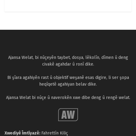
Ajansa Welat, bi nûçeyên taybet, dosya, lêkolîn, dîmen û deng
civakê agahdar û ronî dike.
Bi şîara agahiyên rast û objektif weşanê esas digire, li ser şopa
heqîqetê agahiyan belav dike.
Ajansa Welat bi nûçe û naverokên xwe dibe deng û rengê welat.
Xwediyê Îmtîyazê:
Fahrettîn Kiliç