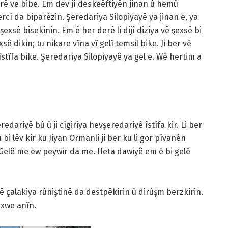
rê ve bibe. Em dev jî deskeêftiyên jinan û hemû
cî da biparêzin. Şeredariya Silopiyayê ya jinan e, ya
 şexsê bisekinin. Em ê her derê li dijî diziya vê şexsê bi
xsê dikin; tu nikare vîna vî gelî temsil bike. Ji ber vê
 îstîfa bike. Şeredariya Silopiyayê ya gel e. Wê hertim a
ariyê bû û ji cîgiriya hevşeredariyê îstîfa kir. Li ber
 lêv kir ku Jiyan Ormanli ji ber ku li gor pîvanên
 “Gelê me ew peywir da me. Heta dawiyê em ê bi gelê
yê çalakiya rûniştinê da destpêkirin û dirûşm berzkirin.
 xwe anîn.