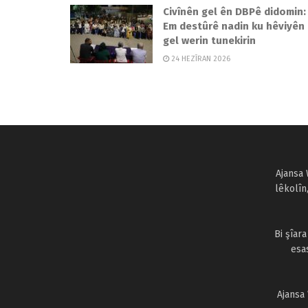
Civînên gel ên DBPê didomin:
Em destûrê nadin ku hêviyên
gel werin tunekirin
24 HEZÎRAN 2026
Ajansa 
lêkolîn
Bi şîar
esa
Ajansa