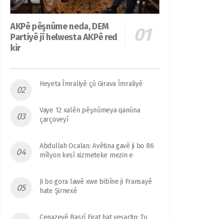
AKPê pêşnûme neda, DEM
Partiyê jî helwesta AKPê red
kir
Heyeta Îmraliyê çû Girava Îmraliyê
Vaye 12 xalên pêşnûmeya qanûna
çarçoveyî
Abdullah Ocalan: Avêtina gavê ji bo 86
mîlyon kesî xizmeteke mezin e
Ji bo gora lawê xwe bibîne ji Fransayê
hate Şirnexê
Cenazeyê Basrî Firat hat veşartin: Tu