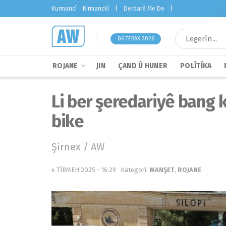
Kurmancî
Kirmanckî
|
Derbarê Me De
|
06 TEBAX 2026
ROJANE
JIN
ÇAND Û HUNER
POLÎTÎKA
Li ber şeredariyê bang ki
bike
Şirnex / AW
4 TÎRMEH 2025 - 16:29
Kategorî:
MANŞET
,
ROJANE