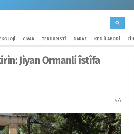
EKOLOJÎ
CIVAK
TENDURISTÎ
DARAZ
KED Û ABORÎ
CÎ
rin: Jiyan Ormanli îstîfa
A
A