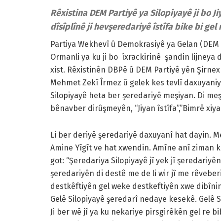
Rêxistina DEM Partiyê ya Silopiyayê ji bo Ji
dîsîplînê ji hevşeredariyê îstîfa bike bi gel 
Partiya Wekhevî û Demokrasiyê ya Gelan (DEM Pa
Ormanli ya ku ji bo îxrackirinê şandin lijneya dî
xist. Rêxistinên DBPê û DEM Partiyê yên Şirne
Mehmet Zekî Îrmez û gelek kes tevlî daxuyaniyê
Silopiyayê heta ber şeredariyê meşiyan. Di meşê 
bênavber dirûşmeyên, “Jiyan îstîfa”,”Bimrê xiya
Li ber deriyê şeredariyê daxuyanî hat dayin. M
Amine Yîgît ve hat xwendin. Amîne anî ziman k
got: “Şeredariya Silopiyayê jî yek jî şeredariy
şeredariyên di destê me de li wir jî me rêveberi
destkêftiyên gel weke destkeftiyên xwe dibînin re 
Gelê Silopiyayê şeredarî nedaye kesekê. Gelê Si
Ji ber wê jî ya ku nekariye pirsgirêkên gel re b