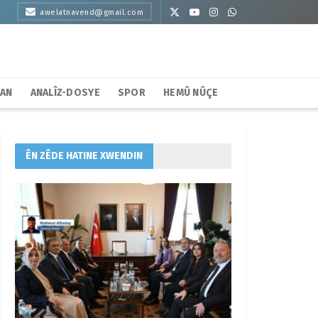
awelatnavend@gmail.com
HAN
ANALÎZ-DOSYE
SPOR
HEMÛ NÛÇE
ÊN ZÊDE HATINE XWENDIN