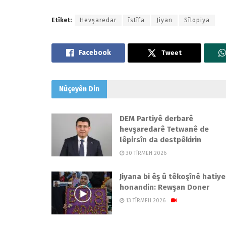
Etîket:
Hevşaredar
îstîfa
Jiyan
Sîlopiya
Tweet
Nûçeyên
Din
DEM Partiyê derbarê
hevşaredarê Tetwanê de
lêpirsîn da destpêkirin
30 TÎRMEH 2026
Jiyana bi êş û têkoşînê hatiye
honandin: Rewşan Doner
13 TÎRMEH 2026