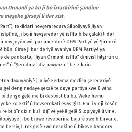
yan Ormanli ya ku ji bo îxrackirinê şandine
re meşeke girseyî li dar xist.
rtî), tekildari hevşeraredara Silpoliyayê Jiyan
sîplînê, ji bo ji hevşeredariyê îstîfa bike çalakî li dar
x û navçeyên wê, parlamenterê DEM Partiyê yê Şirnexê
 bûn. Girse ji ber deriyê avahiya DEM Partiyê ya
de pankarta, “Jiyan Ormanli îstîfa” dinivisî hilgirtin û
net” û “Şeredara” diz naxwazin” berz kirin.
etna daxuyaniyê ji aliyê Eedama meclisa şeredariyê
u gel deng nedaye şexsê te daye partiya xwe û wiha
ên bi dengê gelê me bi destxistibû bû. Weke hemû
yeke kolektîf û hevserokatî esas girt. Em li vir ji kesên
bi bîr dixin ku li dijî vê yekê gelê Silopiyayê li vir e.
lopiyayê ji bo bi xwe rêveberina bajarê xwe bibiryar e.
ibe bersiv, li rex gelê xwe nesekine û bikeve bandora