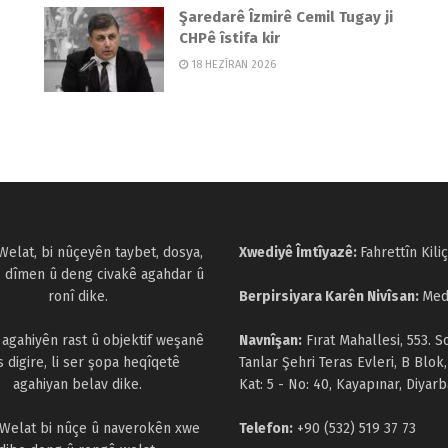
Şaredarê Îzmirê Cemil Tugay ji
CHPê îstifa kir
18 HEZÎRAN 2026
Welat, bi nûçeyên taybet, dosya,
Xwediyê Îmtîyazê:
Fahrettîn Kiliç
, dîmen û deng civakê agahdar û
ronî dike.
Berpirsiyara Karên Nivîsan:
Med
a agahiyên rast û objektif weşanê
Navnîşan:
Fırat Mahallesi, 553. S
s digire, li ser şopa heqîqetê
Tanlar Şehri Teras Evleri, B Blok,
agahiyan belav dike.
Kat: 5 - No: 40, Kayapınar, Diyarb
 Welat bi nûçe û naverokên xwe
Telefon:
+90 (532) 519 37 73