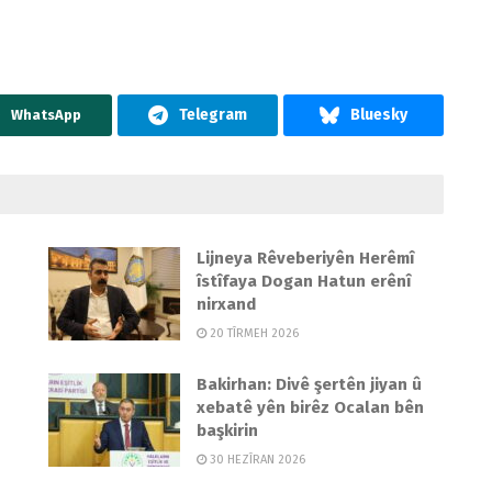
WhatsApp
Lijneya Rêveberiyên Herêmî
îstîfaya Dogan Hatun erênî
nirxand
20 TÎRMEH 2026
Bakirhan: Divê şertên jiyan û
xebatê yên birêz Ocalan bên
başkirin
30 HEZÎRAN 2026