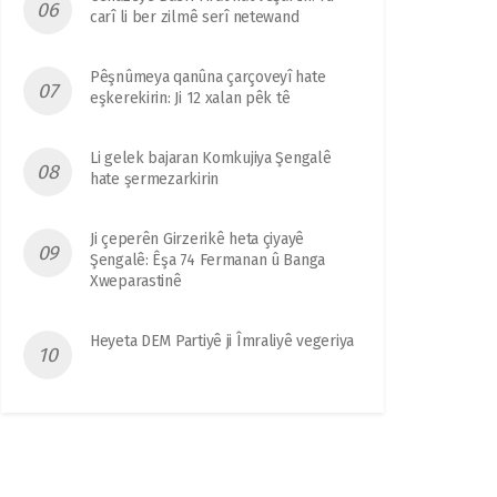
carî li ber zilmê serî netewand
Pêşnûmeya qanûna çarçoveyî hate
eşkerekirin: Ji 12 xalan pêk tê
Li gelek bajaran Komkujiya Şengalê
hate şermezarkirin
Ji çeperên Girzerikê heta çiyayê
Şengalê: Êşa 74 Fermanan û Banga
Xweparastinê
Heyeta DEM Partiyê ji Îmraliyê vegeriya