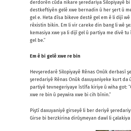
derdorên cûda nikare şeredariya Silopiyayê bi 
destkeftiyên gelê xwe bernadin û her şert û mer
gel e. Heta dîsa bikeve destê gel em ê li dijî wê
rêxistin bikin. Em li vir careke din bang li wê şe
kemasiya xwe ya li dijî gel û partiya me divê tu
gel be.”
Em ê bi gelê xwe re bin
Hevşeredarê Silopiyayê Rênas Onûk derbasî şered
şeredariyê Rênas Onûk daxuyaniyeke kurt da û bi
partiyê tevnegeriyaye îstîfa kiriye û wiha got:
xwe re bin û peywira xwe bi cih bînin.”
Piştî daxuyaniyê girseyê li ber deriyê şeredari
Girse bi berzkirina dirûşmeyan dawî li çalakiya