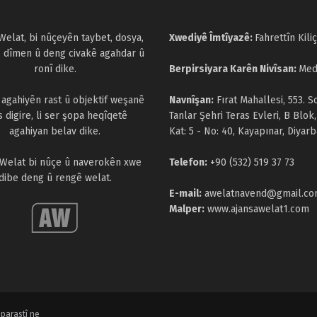
Welat, bi nûçeyên taybet, dosya,
Xwediyê Îmtîyazê:
Fahrettîn Kiliç
, dîmen û deng civakê agahdar û
ronî dike.
Berpirsiyara Karên Nivîsan:
Med
a agahiyên rast û objektif weşanê
Navnîşan:
Fırat Mahallesi, 553. S
s digire, li ser şopa heqîqetê
Tanlar Şehri Teras Evleri, B Blok,
agahiyan belav dike.
Kat: 5 - No: 40, Kayapınar, Diyarb
 Welat bi nûçe û naverokên xwe
Telefon:
+90 (532) 519 37 73
dibe deng û rengê welat.
E-mail:
awelatnavend@gmail.c
Malper:
www.ajansawelat1.com
parastî ne