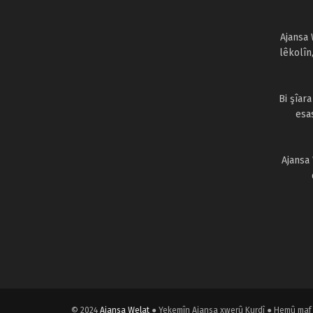
Ajansa 
lêkolîn
Bi şîar
esa
Ajansa
© 2024
Ajansa Welat
● Yekemîn Ajansa xwerû Kurdî ● Hemû maf 