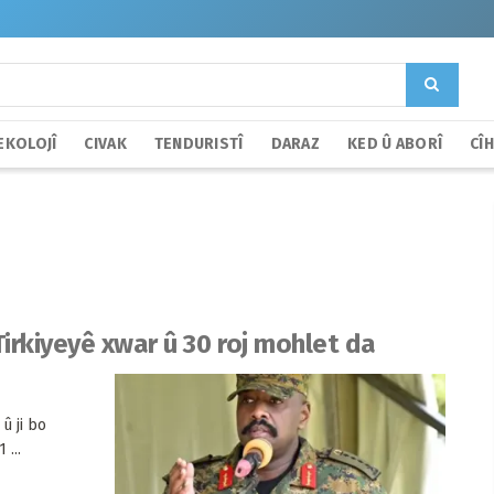
EKOLOJÎ
CIVAK
TENDURISTÎ
DARAZ
KED Û ABORÎ
CÎ
irkiyeyê xwar û 30 roj mohlet da
û ji bo
 ...