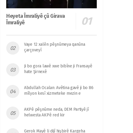
Heyeta Îmraliyê çû Girava
Îmraliyê
Vaye 12 xalên pêşnûmeya qanûna
çarçoveyî
Ji bo gora lawê xwe bibîne ji Fransayê
hate Şirnexê
Abdullah Ocalan: Avêtina gavê ji bo 86
mîlyon kesî xizmeteke mezin e
AKPê pêşnûme neda, DEM Partiyê jî
helwesta AKPê red kir
Gerok Mayê li dijî hişbirê Kargeha