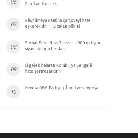
Zarokan li dar xist
Pêşnûmeya qanûna çarçoveyî hate
eşkerekirin: Ji 12 xalan pêk tê
Serhat Eren: Nezî 3 hezar û 900 girtiyên
siyasî dê bên berdan
Li gelek bajaran Komkujiya Şengalê
hate şermezarkirin
Heyeta DEM Partiyê ji Îmraliyê vegeriya