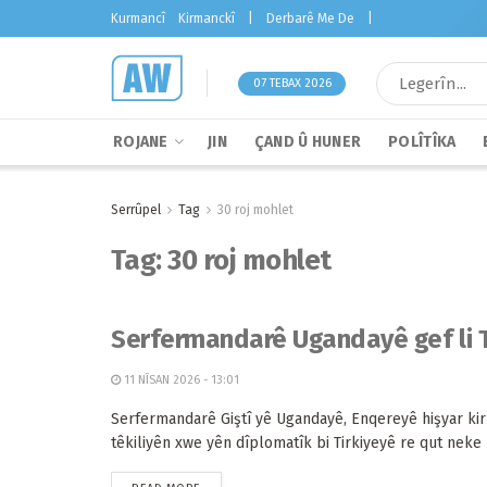
Kurmancî
Kirmanckî
|
Derbarê Me De
|
07 TEBAX 2026
ROJANE
JIN
ÇAND Û HUNER
POLÎTÎKA
Serrûpel
Tag
30 roj mohlet
Tag:
30 roj mohlet
Serfermandarê Ugandayê gef li T
11 NÎSAN 2026 - 13:01
Serfermandarê Giştî yê Ugandayê, Enqereyê hişyar kir 
têkiliyên xwe yên dîplomatîk bi Tirkiyeyê re qut neke 1