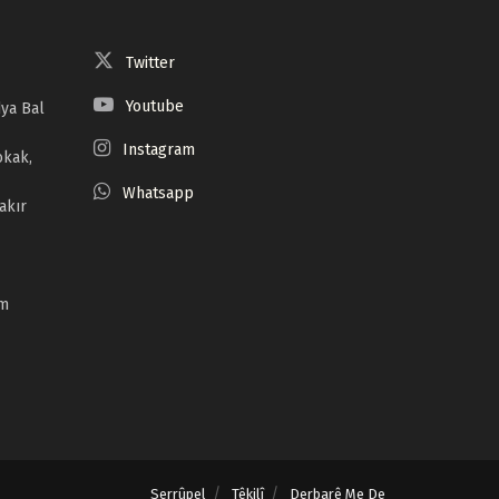
Twitter
Youtube
ya Bal
Instagram
okak,
Whatsapp
akır
om
Serrûpel
Têkilî
Derbarê Me De