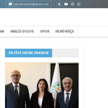
awelatnavend@gmail.com
HAN
ANALÎZ-DOSYE
SPOR
HEMÛ NÛÇE
ÊN ZÊDE HATINE XWENDIN