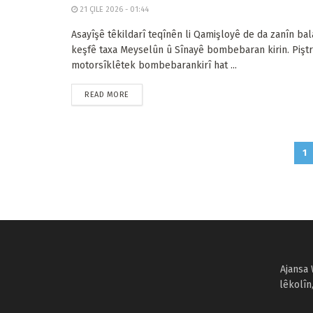
21 ÇILE 2026 - 01:44
Asayîşê têkildarî teqînên li Qamişloyê de da zanîn bal
keşfê taxa Meyselûn û Sînayê bombebaran kirin. Pişt
motorsîklêtek bombebarankirî hat ...
READ MORE
1
Ajansa 
lêkolîn