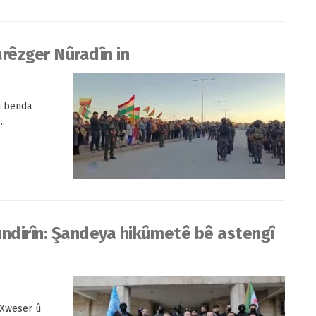
rêzger Nûradîn in
i benda
..
ndirîn: Şandeya hikûmetê bê astengî
 Xweser û