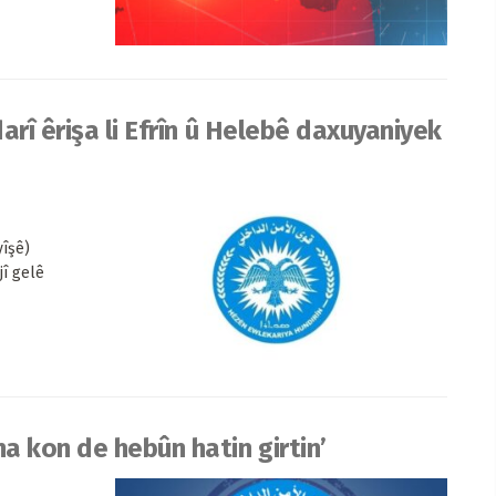
arî êrişa li Efrîn û Helebê daxuyaniyek
yîşê)
jî gelê
a kon de hebûn hatin girtin’