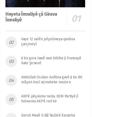
Heyeta Îmraliyê çû Girava
Îmraliyê
Vaye 12 xalên pêşnûmeya qanûna
çarçoveyî
Ji bo gora lawê xwe bibîne ji Fransayê
hate Şirnexê
Abdullah Ocalan: Avêtina gavê ji bo 86
mîlyon kesî xizmeteke mezin e
AKPê pêşnûme neda, DEM Partiyê jî
helwesta AKPê red kir
Gerok Mayê li dijî hişbirê Kargeha