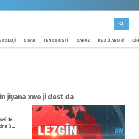
EKOLOJÎ
CIVAK
TENDURISTÎ
DARAZ
KED Û ABORÎ
CÎ
n jiyana xwe ji dest da
dawî de
in û ...