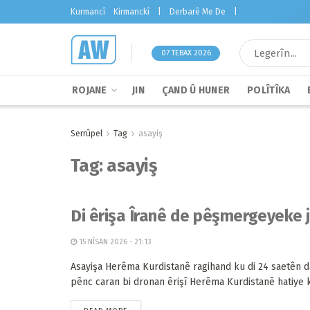
Kurmancî
Kirmanckî
|
Derbarê Me De
|
07 TEBAX 2026
ROJANE
JIN
ÇAND Û HUNER
POLÎTÎKA
Serrûpel
Tag
asayiş
Tag:
asayiş
Di êrişa Îranê de pêşmergeyeke ji
15 NÎSAN 2026 - 21:13
Asayişa Herêma Kurdistanê ragihand ku di 24 saetên 
pênc caran bi dronan êrişî Herêma Kurdistanê hatiye kir