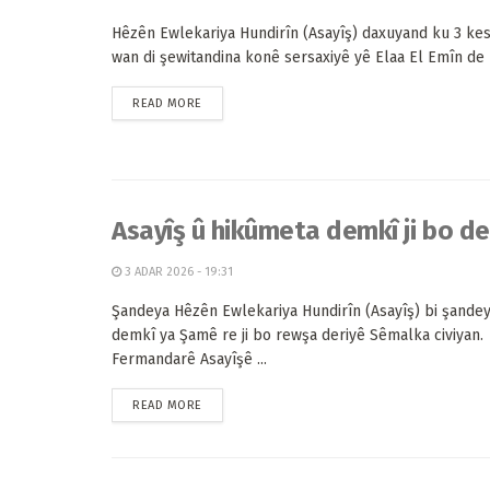
Hêzên Ewlekariya Hundirîn (Asayîş) daxuyand ku 3 ke
wan di şewitandina konê sersaxiyê yê Elaa El Emîn de h
READ MORE
Asayîş û hikûmeta demkî ji bo de
3 ADAR 2026 - 19:31
Şandeya Hêzên Ewlekariya Hundirîn (Asayîş) bi şande
demkî ya Şamê re ji bo rewşa deriyê Sêmalka civiyan.
Fermandarê Asayîşê ...
READ MORE