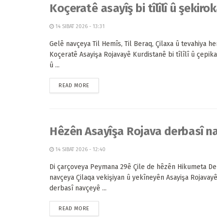
Koçeratê asayîş bi tîlîlî û şekiro
14 SIBAT 2026 - 13:31
Gelê navçeya Til Hemîs, Til Beraq, Çilaxa û tevahiya h
Koçeratê Asayişa Rojavayê Kurdistanê bi tîlîlî û çepik
û ...
READ MORE
Hêzên Asayîşa Rojava derbasî na
14 SIBAT 2026 - 12:40
Di çarçoveya Peymana 29ê Çile de hêzên Hikumeta Dem
navçeya Çilaqa vekişiyan û yekîneyên Asayişa Rojavay
derbasî navçeyê ...
READ MORE