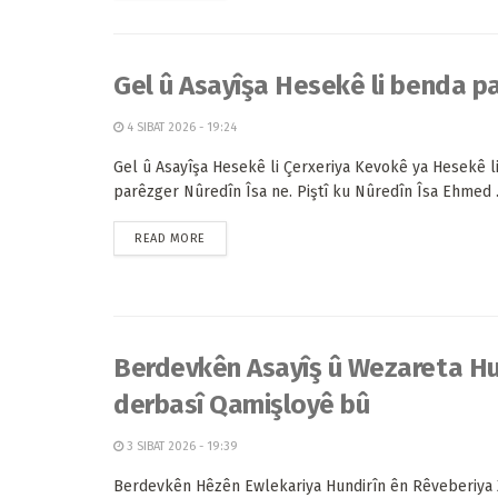
Gel û Asayîşa Hesekê li benda pa
4 SIBAT 2026 - 19:24
Gel û Asayîşa Hesekê li Çerxeriya Kevokê ya Hesekê l
parêzger Nûredîn Îsa ne. Piştî ku Nûredîn Îsa Ehmed .
READ MORE
Berdevkên Asayîş û Wezareta Hu
derbasî Qamişloyê bû
3 SIBAT 2026 - 19:39
Berdevkên Hêzên Ewlekariya Hundirîn ên Rêveberiya