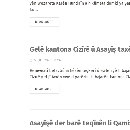
yên Wezareta Karên Hundirîn a hikûmeta demkî ya Şam
ku ...
READ MORE
Gelê kantona Cizîrê û Asayîş tax
22 ÇILE 2026 - 02:45
Hemwextî belavbûna hêzên leşkerî û ewlehiyê li baja
Cizîrê gel jî taxên xwe diparêzin. Li bajarên kantona Cizî
READ MORE
Asayîşê der barê teqînên li Qam