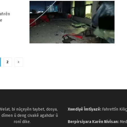
afirên
re
2
Welat, bi nûçeyên taybet, dosya,
Xwediyê Îmtîyazê:
Fahrettîn Kiliç
, dîmen û deng civakê agahdar û
ronî dike.
Berpirsiyara Karên Nivîsan:
Med