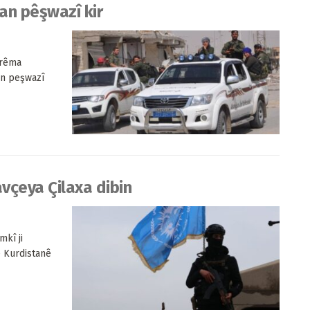
kan pêşwazî kir
erêma
an peşwazî
vçeya Çilaxa dibin
kî ji
ê Kurdistanê