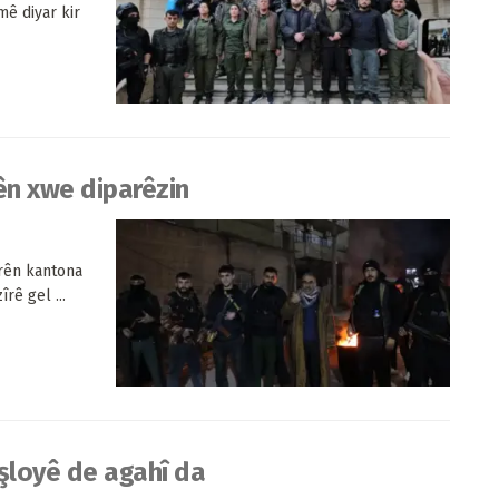
ê diyar kir
ên xwe diparêzin
rên kantona
rê gel ...
işloyê de agahî da