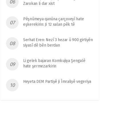
Zarokan li dar xist
Pêşnûmeya qanûna çarçoveyî hate
eşkerekirin: Ji 12 xalan pêk tê
Serhat Eren: Nezî 3 hezar û 900 girtiyên
siyasî dê bên berdan
Li gelek bajaran Komkujiya Şengalê
hate şermezarkirin
Heyeta DEM Partiyê ji Îmraliyê vegeriya