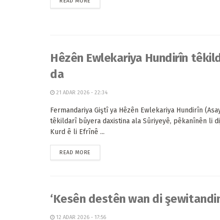
READ MORE
Hêzên Ewlekariya Hundirîn têkild
da
21 ADAR 2026 - 22:34
Fermandariya Giştî ya Hêzên Ewlekariya Hundirîn (Asa
têkildarî bûyera daxistina ala Sûriyeyê, pêkanînên li di
Kurd ê li Efrînê ...
READ MORE
‘Kesên destên wan di şewitandin
12 ADAR 2026 - 17:56