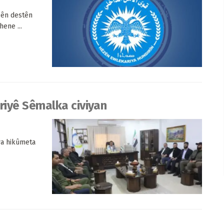
sên destên
ene ...
riyê Sêmalka civiyan
ya hikûmeta