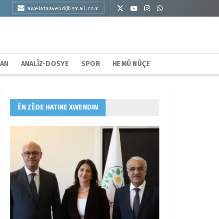
awelatnavend@gmail.com
HAN
ANALÎZ-DOSYE
SPOR
HEMÛ NÛÇE
ÊN ZÊDE HATINE XWENDIN