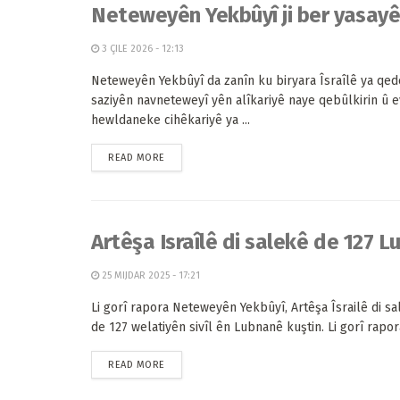
Neteweyên Yekbûyî ji ber yasayên
3 ÇILE 2026 - 12:13
Neteweyên Yekbûyî da zanîn ku biryara Îsraîlê ya qed
saziyên navneteweyî yên alîkariyê naye qebûlkirin û e
hewldaneke cihêkariyê ya ...
READ MORE
Artêşa Israîlê di salekê de 127 L
25 MIJDAR 2025 - 17:21
Li gorî rapora Neteweyên Yekbûyî, Artêşa Îsrailê di s
de 127 welatiyên sivîl ên Lubnanê kuştin. Li gorî rapora
READ MORE