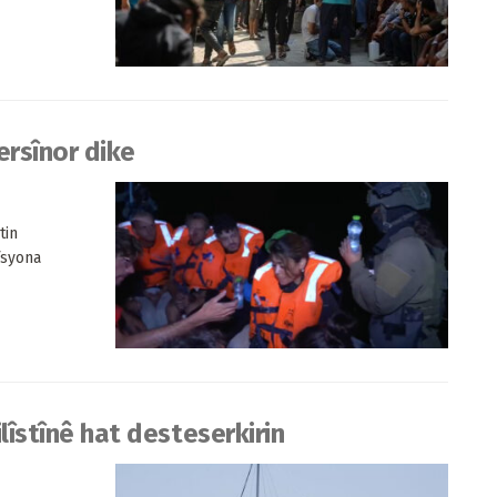
ersînor dike
tin
îsyona
ilîstînê hat desteserkirin