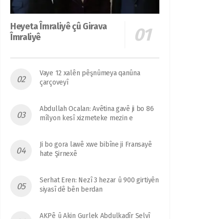
Heyeta Îmraliyê çû Girava
Îmraliyê
Vaye 12 xalên pêşnûmeya qanûna
çarçoveyî
Abdullah Ocalan: Avêtina gavê ji bo 86
mîlyon kesî xizmeteke mezin e
Ji bo gora lawê xwe bibîne ji Fransayê
hate Şirnexê
Serhat Eren: Nezî 3 hezar û 900 girtiyên
siyasî dê bên berdan
AKPê û Akin Gurlek Abdulkadîr Selvî