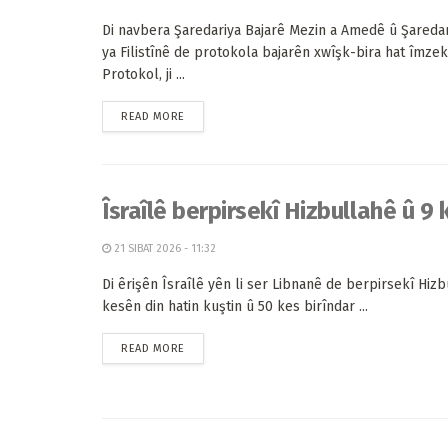
Di navbera Şaredariya Bajarê Mezin a Amedê û Şaredar
ya Filistînê de protokola bajarên xwîşk-bira hat îmzeki
Protokol, ji ...
READ MORE
Îsraîlê berpirsekî Hizbullahê û 9 
21 SIBAT 2026 - 11:32
Di êrişên Îsraîlê yên li ser Libnanê de berpirsekî Hiz
kesên din hatin kuştin û 50 kes birîndar ...
READ MORE