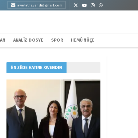
awelatnavend@gmail.com
HAN
ANALÎZ-DOSYE
SPOR
HEMÛ NÛÇE
ÊN ZÊDE HATINE XWENDIN