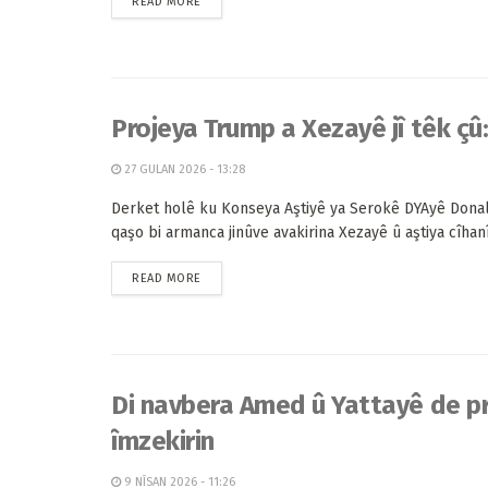
READ MORE
Projeya Trump a Xezayê jî têk çû:
27 GULAN 2026 - 13:28
Derket holê ku Konseya Aştiyê ya Serokê DYAyê Don
qaşo bi armanca jinûve avakirina Xezayê û aştiya cîhanî 
READ MORE
Di navbera Amed û Yattayê de pr
îmzekirin
9 NÎSAN 2026 - 11:26