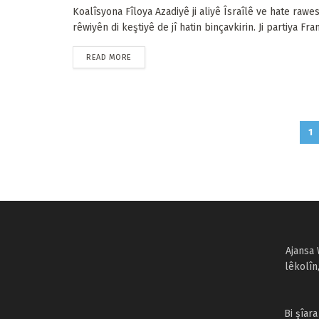
Koalîsyona Fîloya Azadiyê ji aliyê Îsraîlê ve hate rawe
rêwiyên di keştiyê de jî hatin binçavkirin. Ji partiya Frans
READ MORE
1
Ajansa 
lêkolîn
Bi şîar