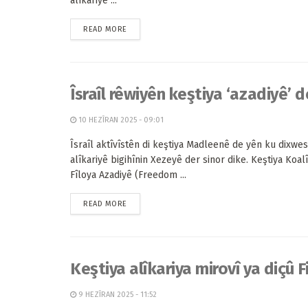
alîkariyê ...
READ MORE
Îsraîl rêwiyên keştiya ‘azadiyê’ d
10 HEZÎRAN 2025 - 09:01
Îsraîl aktîvîstên di keştiya Madleenê de yên ku dixwes
alîkariyê bigihînin Xezeyê der sinor dike. Keştiya Koal
Fîloya Azadiyê (Freedom ...
READ MORE
Keştiya alîkariya mirovî ya diçû F
9 HEZÎRAN 2025 - 11:52