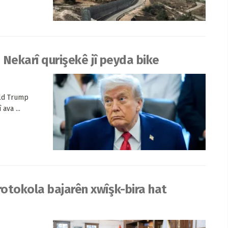
 Nekarî qurişekê jî peyda bike
ald Trump
ava ...
otokola bajarên xwîşk-bira hat