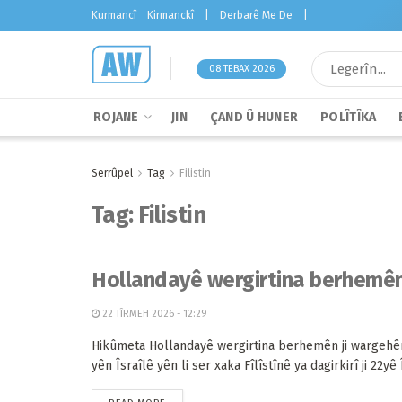
Kurmancî
Kirmanckî
|
Derbarê Me De
|
08 TEBAX 2026
ROJANE
JIN
ÇAND Û HUNER
POLÎTÎKA
Serrûpel
Tag
Filistin
Tag:
Filistin
Hollandayê wergirtina berhemên 
22 TÎRMEH 2026 - 12:29
Hikûmeta Hollandayê wergirtina berhemên ji wargehê
yên Îsraîlê yên li ser xaka Fîlîstînê ya dagirkirî ji 22yê Î