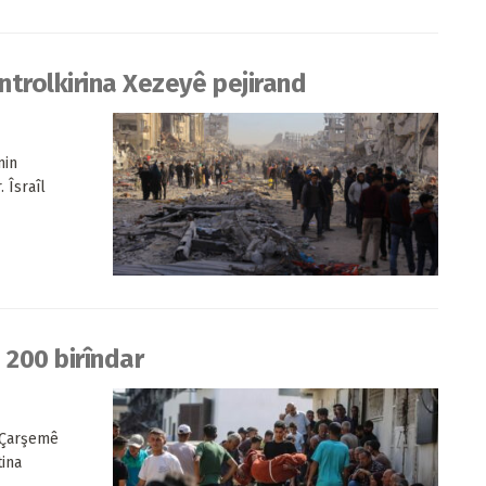
ntrolkirina Xezeyê pejirand
min
 Îsraîl
, 200 birîndar
a Çarşemê
tina