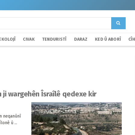
EKOLOJÎ
CIVAK
TENDURISTÎ
DARAZ
KED Û ABORÎ
CÎ
ji wargehên Îsraîlê qedexe kir
n neqanûnî
lonê û ...