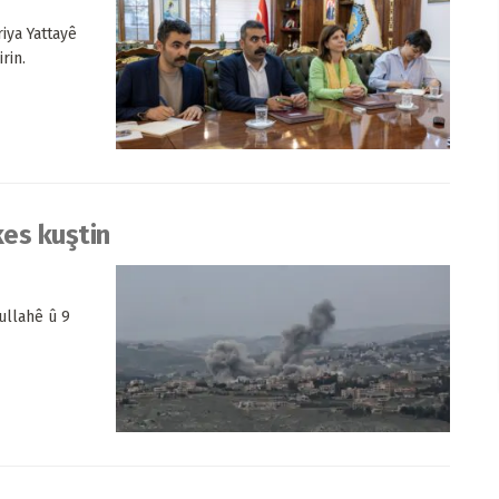
iya Yattayê
rin.
kes kuştin
bullahê û 9