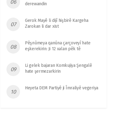
derewandin
Gerok Mayê li dijî hişbirê Kargeha
Zarokan li dar xist
Pêşnûmeya qanûna çarçoveyî hate
eşkerekirin: Ji 12 xalan pêk tê
Li gelek bajaran Komkujiya Şengalê
hate şermezarkirin
Heyeta DEM Partiyê ji Îmraliyê vegeriya