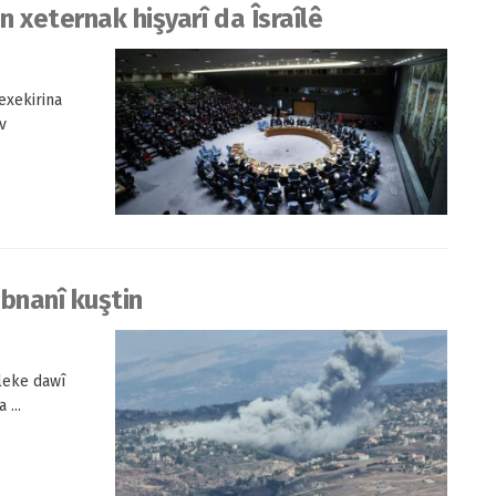
 xeternak hişyarî da Îsraîlê
exekirina
v
ubnanî kuştin
aleke dawî
 ...