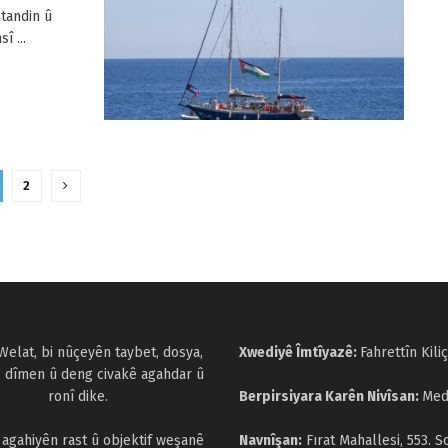
standin û
î ...
2
Welat, bi nûçeyên taybet, dosya,
Xwediyê Îmtîyazê:
Fahrettîn Kiliç
, dîmen û deng civakê agahdar û
ronî dike.
Berpirsiyara Karên Nivîsan:
Med
a agahiyên rast û objektif weşanê
Navnîşan:
Fırat Mahallesi, 553. S