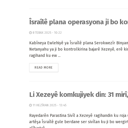
Îsraîlê plana operasyona ji bo ko
8 TEBAX 2025 - 10:22
Kabîneya Ewlehiyê ya Îsraîlê plana Serokwezîr Binya
Netanyahu ya ji bo kontrolkirina bajarê Xezeyê, erê kir.
ragihand ku ew ...
READ MORE
Li Xezeyê komkujiyek din: 31 mirî
11 HEZÎRAN 2025 - 13:45
Rayedarên Parastina Sivîl a Xezeyê ragihandin ku roj
artêşa Îsraîlê gule berdane ser sivîlan ku ji bo wergir