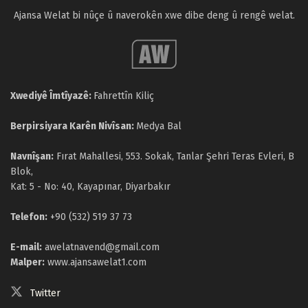
Ajansa Welat bi nûçe û naverokên xwe dibe deng û rengê welat.
Xwediyê Îmtîyazê:
Fahrettîn Kiliç
Berpirsiyara Karên Nivîsan:
Medya Bal
Navnîşan:
Fırat Mahallesi, 553. Sokak, Tanlar Şehri Teras Evleri, B
Blok,
Kat: 5 - No: 40, Kayapınar, Diyarbakır
Telefon:
+90 (532) 519 37 73
E-mail:
awelatnavend@gmail.com
Malper:
www.ajansawelat1.com
Twitter