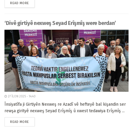
READ MORE
‘Divê girtiyê nexweş Seyad Erîşmîş were berdan’
27 ÎLON 2025 - 14:40
Însiyatîfa ji Girtiyên Nexweş re Azadî vê hefteyê bal kişandin ser
rewşa girityê nexweş Seyad Erîşmîş û xwest tedawiya Erîşmîş ...
READ MORE