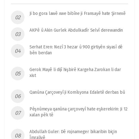
Ji bo gora lawê xwe bibîne ji Fransayê hate Şirnexê
AKPê û Akin Gurlek Abdulkadîr Selvî derewandin
Serhat Eren: Nezî 3 hezar û 900 girtiyên siyasî dê
bên berdan
Gerok Mayê li dijî hişbirê Kargeha Zarokan li dar
xist
Qanûna Çarçoveyî ji Komîsyona Edaletê derbas bû
Pêşnûmeya qanûna çarçoveyî hate eşkerekirin: Ji 12
xalan pêk tê
Abdullah Guler: Dê rojnameger bikaribin biçin
Îmraliyê