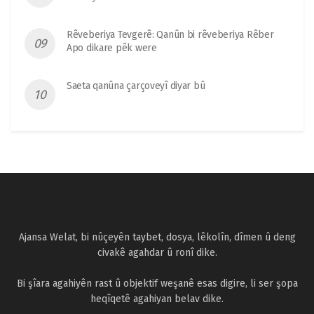
Rêveberiya Tevgerê: Qanûn bi rêveberiya Rêber
Apo dikare pêk were
Saeta qanûna çarçoveyî diyar bû
Ajansa Welat, bi nûçeyên taybet, dosya, lêkolîn, dîmen û deng
civakê agahdar û ronî dike.
Bi şîara agahiyên rast û objektif weşanê esas digire, li ser şopa
heqîqetê agahiyan belav dike.