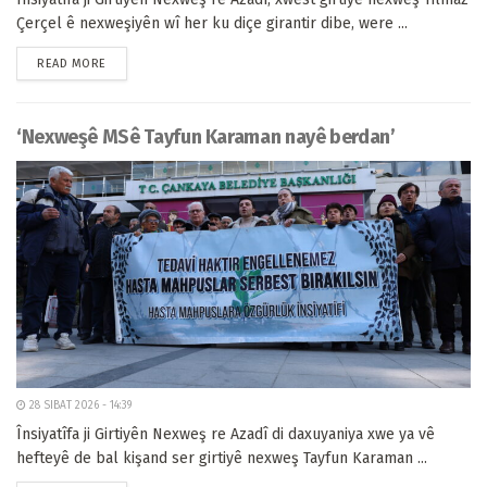
Çerçel ê nexweşiyên wî her ku diçe girantir dibe, were ...
READ MORE
‘Nexweşê MSê Tayfun Karaman nayê berdan’
28 SIBAT 2026 - 14:39
Însiyatîfa ji Girtiyên Nexweş re Azadî di daxuyaniya xwe ya vê
hefteyê de bal kişand ser girtiyê nexweş Tayfun Karaman ...