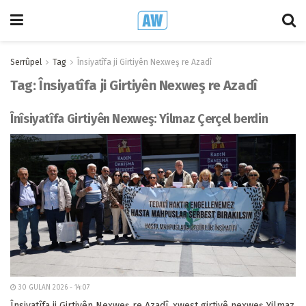
Serrûpel
Tag
Însiyatîfa ji Girtiyên Nexweş re Azadî
Tag:
Însiyatîfa ji Girtiyên Nexweş re Azadî
Înîsiyatîfa Girtiyên Nexweş: Yilmaz Çerçel berdin
30 GULAN 2026 - 14:07
Însiyatîfa ji Girtiyên Nexweş re Azadî, xwest girtiyê nexweş Yilmaz