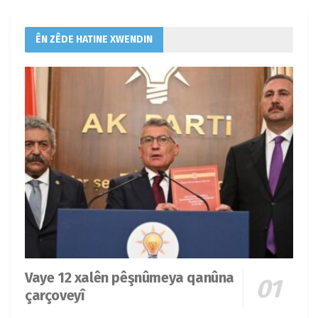
ÊN ZÊDE HATINE XWENDIN
Vaye 12 xalên pêşnûmeya qanûna
çarçoveyî