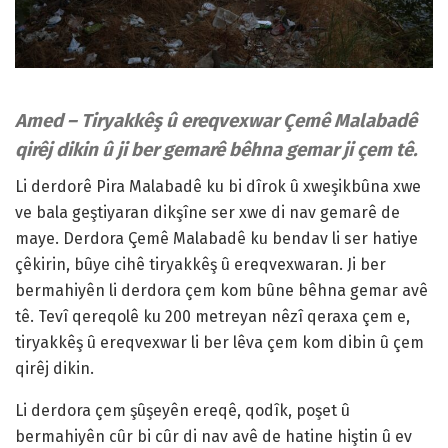
Amed – Tiryakkêş û ereqvexwar Çemê Malabadê
qirêj dikin û ji ber gemarê bêhna gemar ji çem tê.
Li derdorê Pira Malabadê ku bi dîrok û xweşikbûna xwe
ve bala geştiyaran dikşîne ser xwe di nav gemarê de
maye. Derdora Çemê Malabadê ku bendav li ser hatiye
çêkirin, bûye cihê tiryakkêş û ereqvexwaran. Ji ber
bermahiyên li derdora çem kom bûne bêhna gemar avê
tê. Tevî qereqolê ku 200 metreyan nêzî qeraxa çem e,
tiryakkêş û ereqvexwar li ber lêva çem kom dibin û çem
qirêj dikin.
Li derdora çem şûşeyên ereqê, qodîk, poşet û
bermahiyên cûr bi cûr di nav avê de hatine hiştin û ev