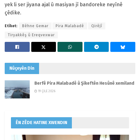
yek li ser jiyana ajal û masiyan jî bandoreke neyînê
çêdike.
Etîket:
Bêhne Gemar
Pira Malabadê
Qirêjî
Tiryakkêş û Ereqvexwar
Nûçeyên
Din
Berfê Pira Malabadê û Şikeftên Hesûnê xemiland
19 ÇILE 2026
ÊN ZÊDE HATINE XWENDIN