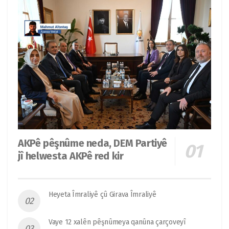
AKPê pêşnûme neda, DEM Partiyê
jî helwesta AKPê red kir
Heyeta Îmraliyê çû Girava Îmraliyê
Vaye 12 xalên pêşnûmeya qanûna çarçoveyî