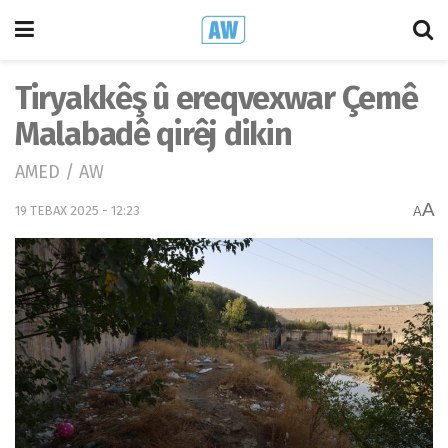
Tiryakkêş û ereqvexwar Çemê
Malabadê qirêj dikin
AMED / AW
A
19 TEBAX 2025 - 12:23
A