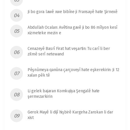
Ji bo gora lawê xwe bibîne ji Fransayê hate Şirnexê
Abdullah Ocalan: Avêtina gavê ji bo 86 mîlyon kesî
xizmeteke mezin e
Cenazeyê Basrî Firat hat veşartin: Tu carî li ber
zilmê serî netewand
Pêşnûmeya qanûna çarçoveyî hate eşkerekirin: Ji 12
xalan pêk tê
Li gelek bajaran Komkujiya Şengalê hate
şermezarkirin
Gerok Mayê li dijî hişbirê Kargeha Zarokan li dar
xist