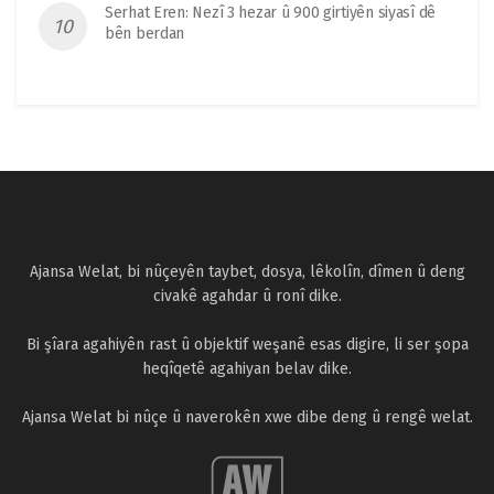
Serhat Eren: Nezî 3 hezar û 900 girtiyên siyasî dê
bên berdan
Ajansa Welat, bi nûçeyên taybet, dosya, lêkolîn, dîmen û deng
civakê agahdar û ronî dike.
Bi şîara agahiyên rast û objektif weşanê esas digire, li ser şopa
heqîqetê agahiyan belav dike.
Ajansa Welat bi nûçe û naverokên xwe dibe deng û rengê welat.