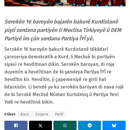
Serokên 16 baroyên bajarên bakurê Kurdistanê
piştî serdana partiyên li Meclisa Tirkiyeyê û DEM
Partiyê îro çûn serdana Partiya ÎYÎ yê.
Serokên 16 baroyên bakurê Kurdistanê têkildarî
çareseriya demokratîk a Kurd, li Meclisê bi partiyên
siyasî re hevdîtinan dikin. Serokên baroyan, di roja
duyemîn a hevdîtinan de bi şandeya Partiya ÎYÎ re
hevdîtin kir. Hevdîtin, ji çapemeniyê re girtî hat
lidarxistin. Li bendê ye ku serokên baroyan di nava rojê
de bi Serokê Meclisê Nûman Kurtulmuş û Partiya Yenî
Yolê re hevdîtinê bikin.
Etîket:
Baro
Enqere
Partî