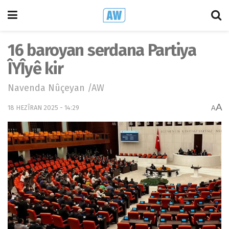
16 baroyan serdana Partiya
ÎYÎyê kir
Navenda Nûçeyan /AW
A
18 HEZÎRAN 2025 - 14:29
A