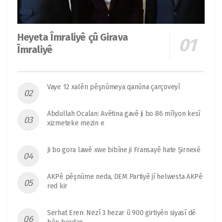
Heyeta Îmraliyê çû Girava
Îmraliyê
Vaye 12 xalên pêşnûmeya qanûna çarçoveyî
Abdullah Ocalan: Avêtina gavê ji bo 86 mîlyon kesî
xizmeteke mezin e
Ji bo gora lawê xwe bibîne ji Fransayê hate Şirnexê
AKPê pêşnûme neda, DEM Partiyê jî helwesta AKPê
red kir
Serhat Eren: Nezî 3 hezar û 900 girtiyên siyasî dê