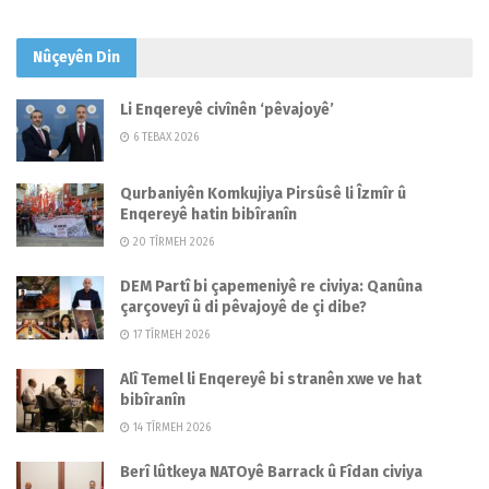
Nûçeyên
Din
Li Enqereyê civînên ‘pêvajoyê’
6 TEBAX 2026
Qurbaniyên Komkujiya Pirsûsê li Îzmîr û
Enqereyê hatin bibîranîn
20 TÎRMEH 2026
DEM Partî bi çapemeniyê re civiya: Qanûna
çarçoveyî û di pêvajoyê de çi dibe?
17 TÎRMEH 2026
Alî Temel li Enqereyê bi stranên xwe ve hat
bibîranîn
14 TÎRMEH 2026
Berî lûtkeya NATOyê Barrack û Fîdan civiya