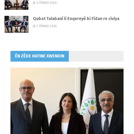
6 TÎRMEH 2026
Qubat Talabanî li Enqereyê bi Fîdan re civiya
3 TÎRMEH 2026
ÊN ZÊDE HATINE XWENDIN