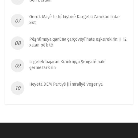
bên berdan
Gerok Mayê li dijî hişbirê Kargeha Zarokan li dar
xist
Pêşnûmeya qanûna çarçoveyî hate eşkerekirin: Ji 12
xalan pêk tê
Li gelek bajaran Komkujiya Şengalê hate
şermezarkirin
Heyeta DEM Partiyê ji Îmraliyê vegeriya