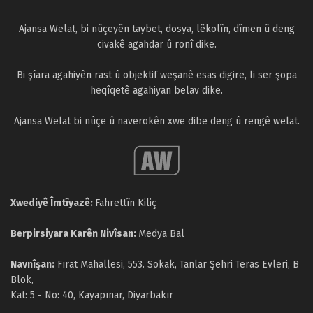
Ajansa Welat, bi nûçeyên taybet, dosya, lêkolîn, dîmen û deng
civakê agahdar û ronî dike.
Bi şîara agahiyên rast û objektif weşanê esas digire, li ser şopa
heqîqetê agahiyan belav dike.
Ajansa Welat bi nûçe û naverokên xwe dibe deng û rengê welat.
Xwediyê Îmtîyazê:
Fahrettîn Kiliç
Berpirsiyara Karên Nivîsan:
Medya Bal
Navnîşan:
Fırat Mahallesi, 553. Sokak, Tanlar Şehri Teras Evleri, B
Blok,
Kat: 5 - No: 40, Kayapınar, Diyarbakır