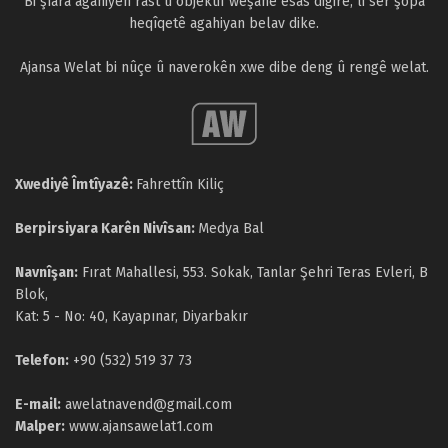
Bi şîara agahiyên rast û objektif weşanê esas digire, li ser şopa
heqîqetê agahiyan belav dike.
Ajansa Welat bi nûçe û naverokên xwe dibe deng û rengê welat.
Xwediyê Îmtîyazê:
Fahrettîn Kiliç
Berpirsiyara Karên Nivîsan:
Medya Bal
Navnîşan:
Fırat Mahallesi, 553. Sokak, Tanlar Şehri Teras Evleri, B
Blok,
Kat: 5 - No: 40, Kayapınar, Diyarbakır
Telefon:
+90 (532) 519 37 73
E-mail:
awelatnavend@gmail.com
Malper:
www.ajansawelat1.com