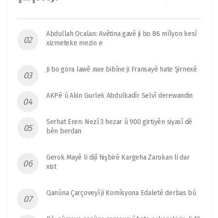
Abdullah Ocalan: Avêtina gavê ji bo 86 mîlyon kesî
xizmeteke mezin e
Ji bo gora lawê xwe bibîne ji Fransayê hate Şirnexê
AKPê û Akin Gurlek Abdulkadîr Selvî derewandin
Serhat Eren: Nezî 3 hezar û 900 girtiyên siyasî dê
bên berdan
Gerok Mayê li dijî hişbirê Kargeha Zarokan li dar
xist
Qanûna Çarçoveyî ji Komîsyona Edaletê derbas bû