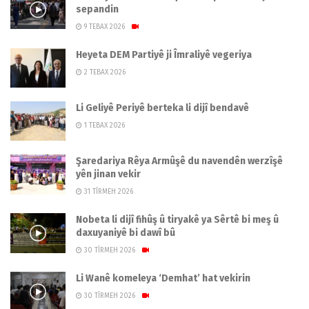
sepandin
9 TEBAX 2026
Heyeta DEM Partiyê ji Îmraliyê vegeriya
2 TEBAX 2026
Li Geliyê Periyê berteka li dijî bendavê
1 TEBAX 2026
Şaredariya Rêya Armûşê du navendên werzîşê
yên jinan vekir
31 TÎRMEH 2026
Nobeta li dijî fihûş û tiryakê ya Sêrtê bi meş û
daxuyaniyê bi dawî bû
30 TÎRMEH 2026
Li Wanê komeleya ‘Demhat’ hat vekirin
30 TÎRMEH 2026