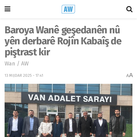
Baroya Wanê geşedanên nû
yên derbarê Rojîn Kabaîş de
piştrast kir
Wan / AW
A
13 MIJDAR 2025 - 17:41
A