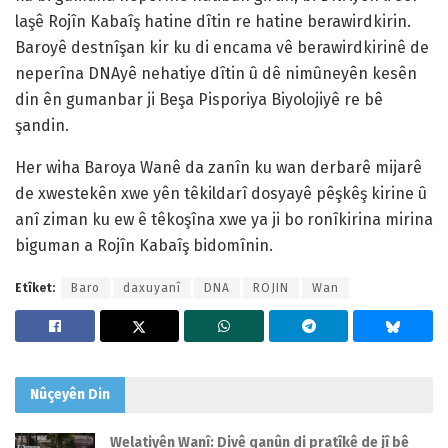
laşê Rojîn Kabaîş hatine dîtin re hatine berawirdkirin.
Baroyê destnîşan kir ku di encama vê berawirdkirinê de
neperîna DNAyê nehatiye dîtin û dê nimûneyên kesên
din ên gumanbar ji Beşa Pisporiya Biyolojiyê re bê
şandin.
Her wiha Baroya Wanê da zanîn ku wan derbarê mijarê
de xwestekên xwe yên têkildarî dosyayê pêşkêş kirine û
anî ziman ku ew ê têkoşîna xwe ya ji bo ronîkirina mirina
biguman a Rojîn Kabaîş bidomînin.
Etîket:
Baro
daxuyanî
DNA
ROJIN
Wan
Nûçeyên
Din
Welatiyên Wanî: Divê qanûn di pratîkê de jî bê