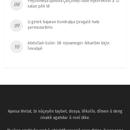
Pêşnûmeya qanûna çarçoveyî hate eşkerekirin: Ji 12
xalan pêk tê
Li gelek bajaran Komkujiya Şengalê hate
şermezarkirin
Abdullah Guler: Dê rojnameger bikaribin biçin
Îmraliyê
Ajansa Welat, bi nûçeyên taybet, dosya, lêkolîn, dîmen û deng
civakê agahdar û ronî dike.