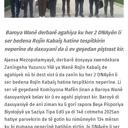
Baroya Wanê derbarê agahiya ku her 2 DNAyên li
ser bedena Rojîn Kabaîş hatine tespîtkirin
neperîne de daxuyanî da û ev geşedan piştrast kir.
Ajansa Mezopotamyayê, derbarê dosyaya xwendekara
Zanîngeha Yuzuncu Yilê ya Wanê Rojîn Kabaîş de
agahiyek nû bi dest xist û da zanîn ku her 2 DNAyên li
ser bedena Rojîn Kabaîş hatine tespîtkirin neperîne. Li
ser vê geşedanê Komîsyona Mafên Jinan a Baroya Wanê
daxuyaniyek belav kir û ev agahî piştrast kir. Baroyê di
daxuyaniyê de anî ziman ku li gorî rapora Beşa Pisporiya
Biyolojiyê ya Saziya Tipa Edlî ya di 14ê cotmeha 2025an
hatiye parvekirin de tê gotin ku nimûneyên 134 mêran
ku bi gumana neperînê hatibûn girtin, bi DNAyên li ser