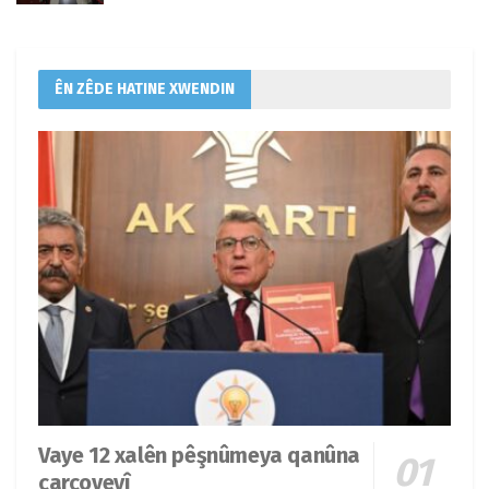
ÊN ZÊDE HATINE XWENDIN
Vaye 12 xalên pêşnûmeya qanûna
çarçoveyî