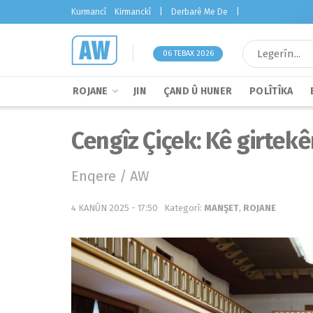
Kurmancî
Kirmanckî
|
Derbarê Me De
|
06 TEBAX 2026
ROJANE
JIN
ÇAND Û HUNER
POLÎTÎKA
Cengîz Çiçek: Kê girtekê
Enqere / AW
4 KANÛN 2025 - 17:50
Kategorî:
MANŞET
,
ROJANE