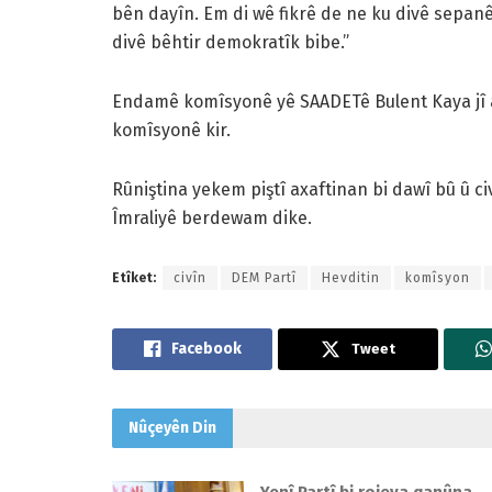
bên dayîn. Em di wê fikrê de ne ku divê sepa
divê bêhtir demokratîk bibe.”
Endamê komîsyonê yê SAADETê Bulent Kaya jî ax
komîsyonê kir.
Rûniştina yekem piştî axaftinan bi dawî bû û civî
Îmraliyê berdewam dike.
Etîket:
civîn
DEM Partî
Hevditin
komîsyon
Tweet
Nûçeyên
Din
Yenî Partî bi rojeva qanûna