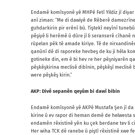
Endamê komîsyonê yê MHPê Fetî Yildiz jî diyar k
anî ziman: “Me di dawiyê de Rêberê damezrîner
guhdarkirin pir erênî bû. Tiştekî neyînî tunebû
pêşiyê li herêmê û dûre jî li seranserê cîhanê 
rûpelan pêk tê amade kiriye. Tê de nirxandin
qanûnî dê di raporeke hevbeş de ku ji hêla ko
gotineke din, em ê bi hev re her pêşniyarên qa
pêşkêşkirina meclisê dibînin, pêşkêşî meclisê b
were pêşkêş kirin.”
AKP: Divê sepanên qeyûm bi dawî bibin
Endamê komîsyonê yê AKPê Mustafa Şen jî da 
kirine û ev rapor di heman demê de helwesta siy
endamên rêxistinê yên ku çek berdane tev li civ
Her wiha TCK dê ranebe û piştî rêxistinê xwe fe