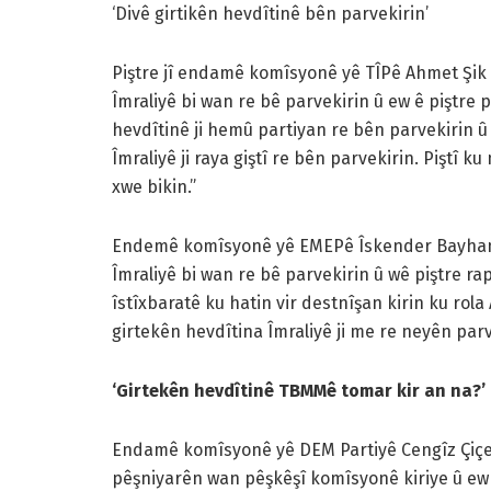
‘Divê girtikên hevdîtinê bên parvekirin’
Piştre jî endamê komîsyonê yê TÎPê Ahmet Şik b
Îmraliyê bi wan re bê parvekirin û ew ê piştre 
hevdîtinê ji hemû partiyan re bên parvekirin û 
Îmraliyê ji raya giştî re bên parvekirin. Piştî
xwe bikin.”
Endemê komîsyonê yê EMEPê Îskender Bayhan jî
Îmraliyê bi wan re bê parvekirin û wê piştre ra
îstîxbaratê ku hatin vir destnîşan kirin ku rola
girtekên hevdîtina Îmraliyê ji me re neyên par
‘Girtekên hevdîtinê TBMMê tomar kir an na?’
Endamê komîsyonê yê DEM Partiyê Cengîz Çiçek 
pêşniyarên wan pêşkêşî komîsyonê kiriye û ew ê