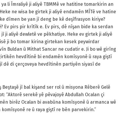
 li Îmraliyê ji aliyê TBMMê ve hatitine tomarkirin an
Heke ne wisa be girtek ji aliyê endamên MÎTê ve hatine
eke dîmen be yan jî deng be kê deşîfrasyon kiriye?
v pirs pir krîtîk e. Ev pirs, dê nîşan bide ka serdan
î ji aliyê dewletê ve pêkhatiye. Heke ev girtek ji aliyê
ê ji bo tomar kirina girtekan kesek peywirdar
rvîn Buldan û Mithat Sancar ne cudatir e. Ji bo wê girîng
girtikên hevdîtinê bi endamên komîsyonê û raya giştî
jî dê di çerçoveya hevdîtinên partiyên siyasî de
eştaşê jî bal kişand ser rol û misyona Rêberê Gelê
ot: “Aktorê serekê yê pêvajoyê Abdullah Ocalan çi
otinên birêz Ocalan bi avabûna komîsyonê û armanca wê
 komîsyonê re û raya giştî re bên parvekirin.”