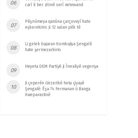
carî li ber zilmê serî netewand
Pêşnûmeya qanûna çarçoveyî hate
eşkerekirin: Ji 12 xalan pêk tê
Li gelek bajaran Komkujiya Şengalê
hate şermezarkirin
Heyeta DEM Partiyê ji Îmraliyê vegeriya
Ji çeperên Girzerikê heta çiyayê
Şengalê: Êşa 74 Fermanan û Banga
Xweparastinê