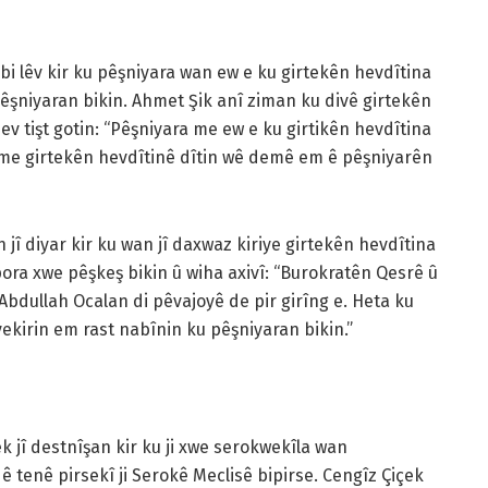
i lêv kir ku pêşniyara wan ew e ku girtekên hevdîtina
pêşniyaran bikin. Ahmet Şik anî ziman ku divê girtekên
ev tişt gotin: “Pêşniyara me ew e ku girtikên hevdîtina
 ku me girtekên hevdîtinê dîtin wê demê em ê pêşniyarên
 diyar kir ku wan jî daxwaz kiriye girtekên hevdîtina
pora xwe pêşkeş bikin û wiha axivî: “Burokratên Qesrê û
 Abdullah Ocalan di pêvajoyê de pir girîng e. Heta ku
vekirin em rast nabînin ku pêşniyaran bikin.”
jî destnîşan kir ku ji xwe serokwekîla wan
 tenê pirsekî ji Serokê Meclisê bipirse. Cengîz Çiçek