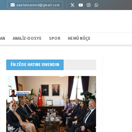
awelatnavend@gmail.com
HAN
ANALÎZ-DOSYE
SPOR
HEMÛ NÛÇE
ÊN ZÊDE HATINE XWENDIN