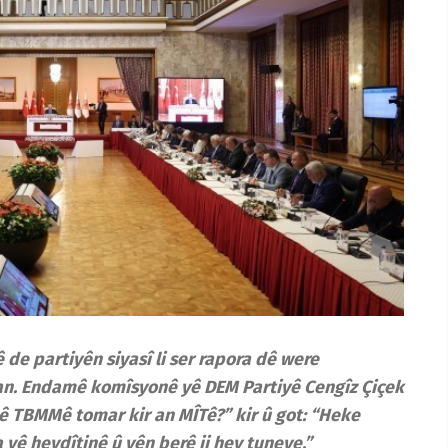
 de partiyên siyasî li ser rapora dê were
an. Endamê komîsyonê yê DEM Partiyê Cengîz Çiçek
inê TBMMê tomar kir an MÎTê?” kir û got: “Heke
ê hevdîtinê û yên berê ji hev tuneye.”