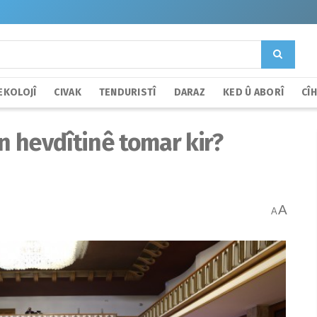
EKOLOJÎ
CIVAK
TENDURISTÎ
DARAZ
KED Û ABORÎ
CÎ
n hevdîtinê tomar kir?
A
A