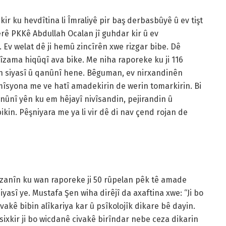
ir ku hevdîtina li Îmraliyê pir baş derbasbûyê û ev tişt
ê PKKê Abdullah Ocalan jî guhdar kir û ev
. Ev welat dê ji hemû zincîrên xwe rizgar bibe. Dê
nîzama hiqûqî ava bike. Me niha raporeke ku ji 116
ên siyasî û qanûnî hene. Bêguman, ev nirxandinên
mîsyona me ve hatî amadekirin de werin tomarkirin. Bi
nûnî yên ku em hêjayî nivîsandin, pejirandin û
ikin. Pêşniyara me ya li vir dê di nav çend rojan de
zanîn ku wan raporeke ji 50 rûpelan pêk tê amade
asî ye. Mustafa Şen wiha dirêjî da axaftina xwe: “Ji bo
akê bibin alîkariya kar û psîkolojîk dikare bê dayin.
sixkir ji bo wicdanê civakê birîndar nebe ceza dikarin