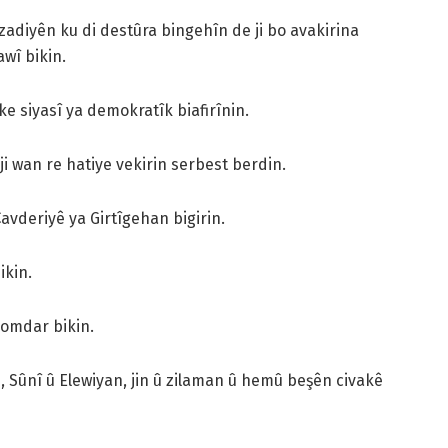
azadiyên ku di destûra bingehîn de ji bo avakirina
awî bikin.
e siyasî ya demokratîk biafirînin.
 ji wan re hatiye vekirin serbest berdin.
Çavderiyê ya Girtîgehan bigirin.
ikin.
 domdar bikin.
Sûnî û Elewiyan, jin û zilaman û hemû beşên civakê