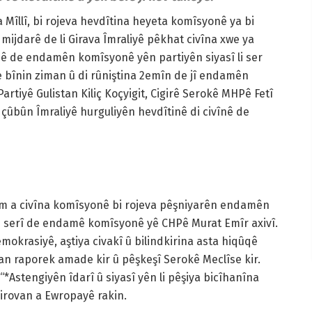
Mîllî, bi rojeva hevdîtina heyeta komîsyonê ya bi
mijdarê de li Girava Îmraliyê pêkhat civîna xwe ya
vînê de endamên komîsyonê yên partiyên siyasî li ser
e bînin ziman û di rûniştina 2emîn de jî endamên
tiyê Gulistan Kiliç Koçyigit, Cigirê Serokê MHPê Fetî
çûbûn Îmraliyê hurguliyên hevdîtinê di civînê de
em a civîna komîsyonê bi rojeva pêşniyarên endamên
Di serî de endamê komîsyonê yê CHPê Murat Emîr axivî.
okrasiyê, aştiya civakî û bilindkirina asta hiqûqê
lan raporek amade kir û pêşkeşî Serokê Meclîse kir.
*Astengiyên îdarî û siyasî yên li pêşiya bicîhanîna
rovan a Ewropayê rakin.