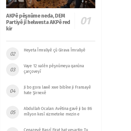
AKPê pêşnûme neda, DEM
Partiyê jî helwesta AKPê red
kir
Heyeta Îmraliyê çû Girava Îmraliyê
Vaye 12 xalên pêşnûmeya qanûna
çarçoveyî
Ji bo gora lawê xwe bibîne ji Fransayê
hate Şirnexê
Abdullah Ocalan: Avêtina gavê ji bo 86
mîlyon kesî xizmeteke mezin e
Cenazeyê Basrî Firat hat veşartin: Tu