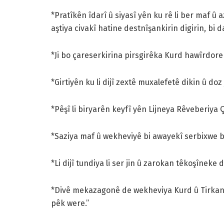
*Pratîkên îdarî û siyasî yên ku rê li ber maf û 
aştiya civakî hatine destnîşankirin digirin, bi d
*Ji bo çareserkirina pirsgirêka Kurd hawîrdorek
*Girtiyên ku li dijî zextê muxalefetê dikin û doz
*Pêşî li biryarên keyfî yên Lijneya Rêveberiya 
*Saziya maf û wekheviyê bi awayekî serbixwe b
*Li dijî tundiya li ser jin û zarokan têkoşîneke
*Divê mekazagonê de wekheviya Kurd û Tirkan, 
pêk were.”