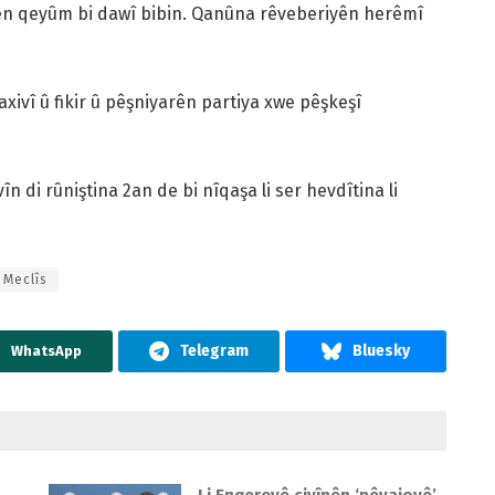
nên qeyûm bi dawî bibin. Qanûna rêveberiyên herêmî
ivî û fikir û pêşniyarên partiya xwe pêşkeşî
n di rûniştina 2an de bi nîqaşa li ser hevdîtina li
Meclîs
WhatsApp
Li Enqereyê civînên ‘pêvajoyê’