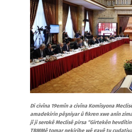
Di civîna 19emîn a civîna Komîsyona Meclisê
amadekirin pêşniyar û fikren xwe anîn zim
jî ji serokê Meclisê pirsa “Girtekên hevdît
TBMMê tomar nekiribe wê gavê tu cudatiya v