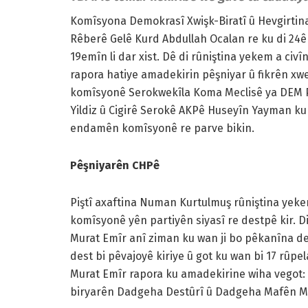
Komîsyona Demokrasî Xwişk-Biratî û Hevgirtina 
Rêberê Gelê Kurd Abdullah Ocalan re ku di 24ê 
19emîn li dar xist. Dê di rûniştina yekem a ci
rapora hatiye amadekirin pêşniyar û fikrên xw
komîsyonê Serokwekîla Koma Meclisê ya DEM Par
Yildiz û Cigirê Serokê AKPê Huseyîn Yayman ku 
endamên komîsyonê re parve bikin.
Pêşniyarên CHPê
Piştî axaftina Numan Kurtulmuş rûniştina yek
komîsyonê yên partiyên siyasî re destpê kir. 
Murat Emîr anî ziman ku wan ji bo pêkanîna dem
dest bi pêvajoyê kiriye û got ku wan bi 17 rûpe
Murat Emîr rapora ku amadekirine wiha vegot: “
biryarên Dadgeha Destûrî û Dadgeha Mafên Mi