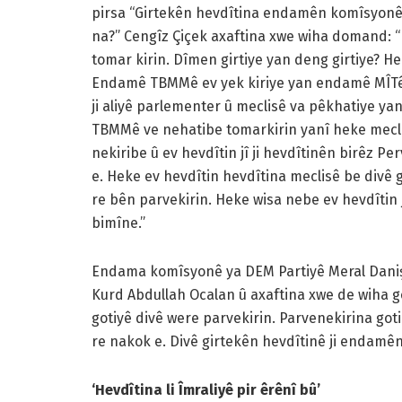
pirsa “Girtekên hevdîtina endamên komîsyonê ya
na?” Cengîz Çiçek axaftina xwe wiha domand: “
tomar kirin. Dîmen girtiye yan deng girtiye? H
Endamê TBMMê ev yek kiriye yan endamê MÎTê? E
ji aliyê parlementer û meclisê va pêkhatiye yan j
TBMMê ve nehatibe tomarkirin yanî heke meclis
nekiribe û ev hevdîtin jî ji hevdîtinên birêz Pe
e. Heke ev hevdîtin hevdîtina meclisê be divê 
re bên parvekirin. Heke wisa nebe ev hevdîtin 
bimîne.”
Endama komîsyonê ya DEM Partiyê Meral Daniş B
Kurd Abdullah Ocalan û axaftina xwe de wiha g
gotiyê divê were parvekirin. Parvenekirina g
re nakok e. Divê girtekên hevdîtinê ji endamên
‘Hevdîtina li Îmraliyê pir êrênî bû’