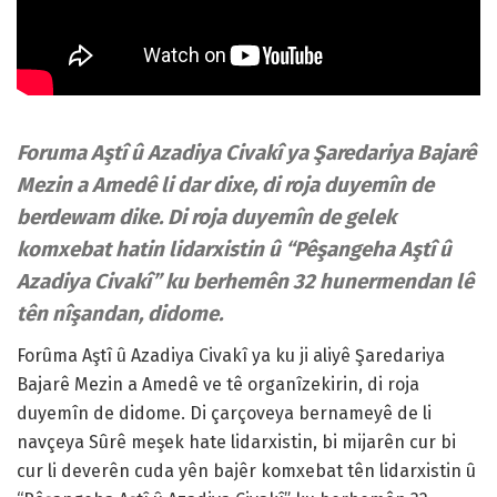
Foruma Aştî û Azadiya Civakî ya Şaredariya Bajarê
Mezin a Amedê li dar dixe, di roja duyemîn de
berdewam dike. Di roja duyemîn de gelek
komxebat hatin lidarxistin û “Pêşangeha Aştî û
Azadiya Civakî” ku berhemên 32 hunermendan lê
tên nîşandan, didome.
Forûma Aştî û Azadiya Civakî ya ku ji aliyê Şaredariya
Bajarê Mezin a Amedê ve tê organîzekirin, di roja
duyemîn de didome. Di çarçoveya bernameyê de li
navçeya Sûrê meşek hate lidarxistin, bi mijarên cur bi
cur li deverên cuda yên bajêr komxebat tên lidarxistin û