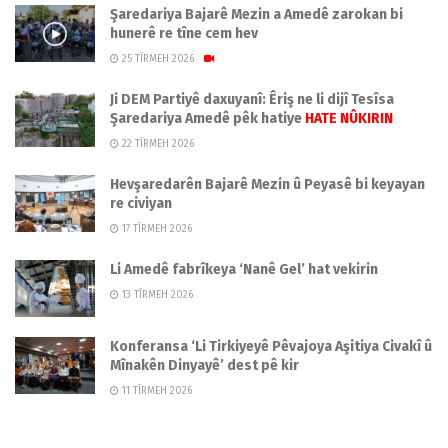
Şaredariya Bajarê Mezin a Amedê zarokan bi
hunerê re tîne cem hev
25 TÎRMEH 2026
Ji DEM Partiyê daxuyanî: Êriş ne li dijî Tesîsa
Şaredariya Amedê pêk hatiye
HATE NÛKIRIN
22 TÎRMEH 2026
Hevşaredarên Bajarê Mezin û Peyasê bi keyayan
re civiyan
17 TÎRMEH 2026
Li Amedê fabrîkeya ‘Nanê Gel’ hat vekirin
13 TÎRMEH 2026
Konferansa ‘Li Tirkiyeyê Pêvajoya Aşitiya Civakî û
Mînakên Dinyayê’ dest pê kir
11 TÎRMEH 2026