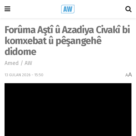
Forûma Aştî û Azadiya Civakî bi
komxebat û pêşangehê
didome
Amed / AW
A
13 GULAN 2026 - 15:50
A