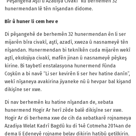
“Pêşangeha Aştî û Azadiya Civakî” ku berhemên 32
hunermendan lê tên nîşandan didome.
Bîr û huner li cem hev e
Di pêşangehê de berhemên 32 hunermendan ên li ser
mijarên bîra civakî, aştî, azadî, xweza û nasnameyê tên
nîşandan. Hunermendan bi teknîkên cuda mijarên wekî
aştî, ekolojiya civakî, mafên jinan û nasnameyê pêşkeş
kirine. Bi taybetî enstalasyona hunermend Fûnda
Coşkûn a bi navê “Li ser kevirên li ser hev hatine danîn”,
wekî nîşaneya avakirina jiyaneke nû û hevpar bal kişand
dikişîne ser xwe.
Di nav berhemên ku hatine nîşandan de, xebata
hunermend Hogir Ar herî zêde balê dikişîne ser xwe.
Hogir Ar di berhema xwe de cih da xebatkarê rojnameya
Azadiya Welat Kadrî Bagdû ku di 14ê Cotmeha 2014an de
dema li Edeneyê rojname belav dikirin hatibû qetilkirin.