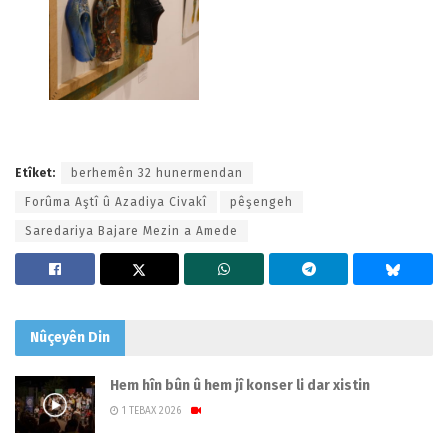
Etîket:
berhemên 32 hunermendan
Forûma Aştî û Azadiya Civakî
pêşengeh
Saredariya Bajare Mezin a Amede
Nûçeyên
Din
Hem hîn bûn û hem jî konser li dar xistin
1 TEBAX 2026