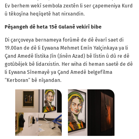
Ev berhem wekî sembola zextên li ser çapemeniya Kurd
û têkoşîna heqîqetê hat nirxandin.
Pêşangeh dê heta 15ê Gulanê vekirî bibe
Di çarçoveya bernameya forûmê de dê êvarî saet di
19.00an de dê li Eywana Mehmet Emîn Yalçinkaya ya li
Çand Amedê lîstika Jîn (Jinên Azad) bê lîstin û dû re dê
gotûbêjek bê lidarxistin. Her wiha di heman saetê de dê
li Eywana Sînemayê ya Çand Amedê belgefîlma
“Kerboran” bê nîşandan.