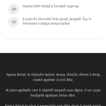
Heyeta DEM Partiyê ji Îmraliyê vegeriya
Ji çeperên Girzerikê heta çiyayê Şengalê: Êşa 74
Fermanan û Banga Xweparastinê
Ajansa Welat, bi nûçeyên taybet, dosya, lêkolîn, dîmen û deng
civakê agahdar û ronî dike.
Bi şîara agahiyên rast û objektif weşanê esas digire, li ser şopa
heqîqetê agahiyan belav dike.
Ajansa Welat bi nûçe û naverokên xwe dibe deng û rengê welat.