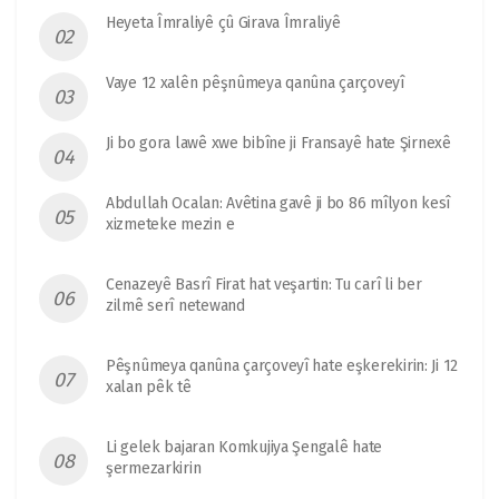
Heyeta Îmraliyê çû Girava Îmraliyê
Vaye 12 xalên pêşnûmeya qanûna çarçoveyî
Ji bo gora lawê xwe bibîne ji Fransayê hate Şirnexê
Abdullah Ocalan: Avêtina gavê ji bo 86 mîlyon kesî
xizmeteke mezin e
Cenazeyê Basrî Firat hat veşartin: Tu carî li ber
zilmê serî netewand
Pêşnûmeya qanûna çarçoveyî hate eşkerekirin: Ji 12
xalan pêk tê
Li gelek bajaran Komkujiya Şengalê hate
şermezarkirin