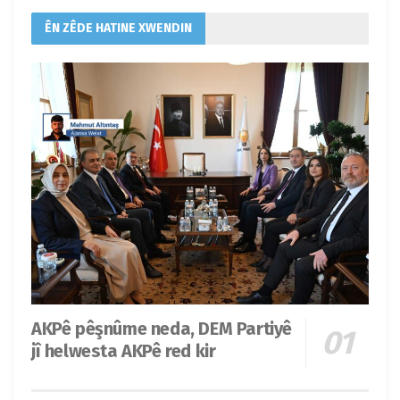
ÊN ZÊDE HATINE XWENDIN
AKPê pêşnûme neda, DEM Partiyê
jî helwesta AKPê red kir