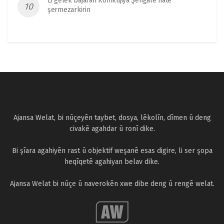
Li gelek bajaran Komkujiya Şengalê hate
şermezarkirin
Ajansa Welat, bi nûçeyên taybet, dosya, lêkolîn, dîmen û deng
civakê agahdar û ronî dike.
Bi şîara agahiyên rast û objektif weşanê esas digire, li ser şopa
heqîqetê agahiyan belav dike.
Ajansa Welat bi nûçe û naverokên xwe dibe deng û rengê welat.