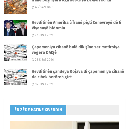
Îranê pêşniyara agirbestê ya DYAyê red kir
6 NÎSAN 2026
Hevdîtinên Amerîka û Îranê piştî Cenevreyê dê li
Viyenayê bidomin
27 SIBAT 2026
Çapemeniya cîhanê balê dikişîne ser metirsiya
vegera DAIŞê
25 SIBAT 2026
Hevdîtinên şandeya Rojava di çapemeniya cîhanê
de cihek berfireh girt
16 SIBAT 2026
ÊN ZÊDE HATINE XWENDIN