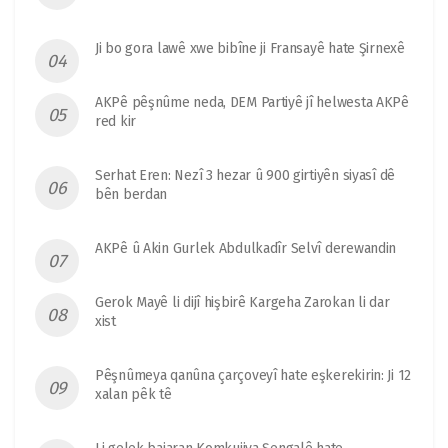
Ji bo gora lawê xwe bibîne ji Fransayê hate Şirnexê
AKPê pêşnûme neda, DEM Partiyê jî helwesta AKPê
red kir
Serhat Eren: Nezî 3 hezar û 900 girtiyên siyasî dê
bên berdan
AKPê û Akin Gurlek Abdulkadîr Selvî derewandin
Gerok Mayê li dijî hişbirê Kargeha Zarokan li dar
xist
Pêşnûmeya qanûna çarçoveyî hate eşkerekirin: Ji 12
xalan pêk tê