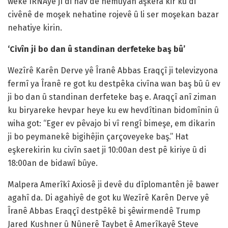
weke ÎRNAyê jî di nav de hemûyan aşkera kir ku di
civênê de moşek nehatine rojevê û li ser moşekan bazar
nehatiye kirin.
‘Civîn ji bo dan û standinan derfeteke baş bû’
Wezîrê Karên Derve yê Îranê Abbas Eraqçî ji televizyona
fermî ya Îranê re got ku destpêka civîna wan baş bû û ev
ji bo dan û standinan derfeteke baş e. Araqçî anî ziman
ku biryareke hevpar heye ku ew hevdîtinan bidomînin û
wiha got: “Eger ev pêvajo bi vî rengî bimeşe, em dikarin
ji bo peymanekê bigihêjin çarçoveyeke baş.” Hat
eşkerekirin ku civîn saet ji 10:00an dest pê kiriye û di
18:00an de bidawî bûye.
Malpera Amerîkî Axiosê ji devê du dîplomantên jê bawer
agahî da. Di agahiyê de got ku Wezîrê Karên Derve yê
Îranê Abbas Eraqçî destpêkê bi şêwirmendê Trump
Jared Kushner û Nûnerê Taybet ê Amerîkayê Steve