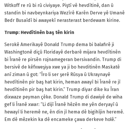
Witkoff re rû bi rû civiyaye. Piştî vê hevdîtinê, dan û
standin bi navbeynkariya Wezîrê Karên Derve yê Umanê
Bedr Busaîdî bi awayekî nerasterast berdewam kirine.
Trump: Hevdîtinên baş tên kirin
Serokê Amerikayê Donald Trump dema bi balafirê ji
Washingtonê diçû Floridayê derbarê mijara hevdîtinên
bi Îranê re pirsên rojnamegeran bersivandin. Trump di
bersivê de kêfxweşiya xwe ya ji bo hevditinên Maskatê
anî ziman û got: “Îro li ser şerê Rûsya û Ukraynayê
hevdîtinên pir baş hat kirin, heman awayî bi Îranê re jî
hevdîtinên pir baş hat kirin.” Trump diyar dike ku Îran
dixwaze peyman çêke. Donald Trump di dawiyê de wiha
gef li Îranê xwar: “Li dijî Îranê hêzên me yên deryayî û
hewayî li heremê ne, ên din jî hema dê bigihîjin heremê.
Em dê mêzekin ka dê encameke çawa derkeve holê.”