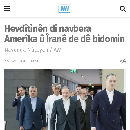
Hevdîtinên di navbera
Amerîka û Îranê de dê bidomin
Navenda Nûçeyan / AW
A
7 SIBAT 2026 - 08:58
A