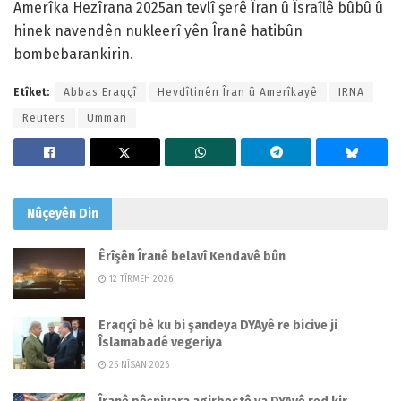
Amerîka Hezîrana 2025an tevlî şerê Îran û Îsraîlê bûbû û
hinek navendên nukleerî yên Îranê hatibûn
bombebarankirin.
Etîket:
Abbas Eraqçî
Hevdîtinên Îran û Amerîkayê
IRNA
Reuters
Umman
Nûçeyên
Din
Êrîşên Îranê belavî Kendavê bûn
12 TÎRMEH 2026
Eraqçî bê ku bi şandeya DYAyê re bicive ji
Îslamabadê vegeriya
25 NÎSAN 2026