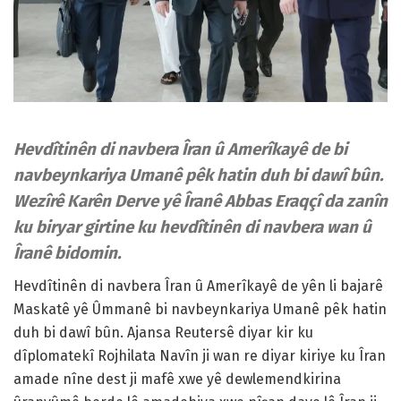
Hevdîtinên di navbera Îran û Amerîkayê de bi
navbeynkariya Umanê pêk hatin duh bi dawî bûn.
Wezîrê Karên Derve yê Îranê Abbas Eraqçî da zanîn
ku biryar girtine ku hevdîtinên di navbera wan û
Îranê bidomin.
Hevdîtinên di navbera Îran û Amerîkayê de yên li bajarê
Maskatê yê Ûmmanê bi navbeynkariya Umanê pêk hatin
duh bi dawî bûn. Ajansa Reutersê diyar kir ku
dîplomatekî Rojhilata Navîn ji wan re diyar kiriye ku Îran
amade nîne dest ji mafê xwe yê dewlemendkirina