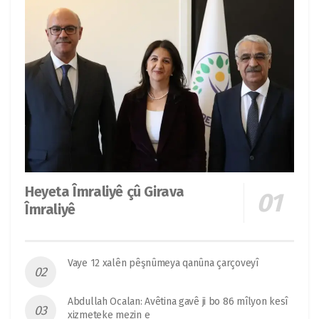
Heyeta Îmraliyê çû Girava
Îmraliyê
Vaye 12 xalên pêşnûmeya qanûna çarçoveyî
Abdullah Ocalan: Avêtina gavê ji bo 86 mîlyon kesî
xizmeteke mezin e