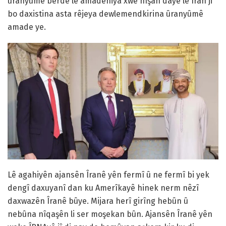
ûranyûmê berde lê amadehiya xwe nîşan daye lê Îran ji
bo daxistina asta rêjeya dewlemendkirina ûranyûmê
amade ye.
Lê agahiyên ajansên Îranê yên fermî û ne fermî bi yek
dengî daxuyanî dan ku Amerîkayê hinek nerm nêzî
daxwazên Îranê bûye. Mijara herî girîng hebûn û
nebûna nîqaşên li ser moşekan bûn. Ajansên Îranê yên