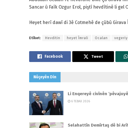
Sancar û Faîk Ozgur Erol, piştî hevdîtinê li gel 
Heyet herî dawî di 3ê Cotmehê de çûbû Girava Î
Etîket:
Hevditin
heyet Îmrali
Ocalan
vegeri
Tweet
Nûçeyên
Din
Li Enqereyê civînên ‘pêvajoyê
6 TEBAX 2026
Selahattîn Demîrtaş dê bi Arî