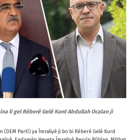
ina li gel Rêberê Gelê Kurd Abdullah Ocalan ji
 (DEM Partî) ya Îmraliyê ji bo bi Rêberê Gelê Kurd
mraliyê. Endamên Heyeta Îmraliyê Pervîn Bûldan, Mîthat