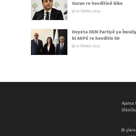
Guran re hevdîtinê bike
30 TÎRMEH 2026
Heyeta DEM Partiyê ya Îmrali
bi AKPê re hevdîtin kir
24 TÎRMEH 2026
Ajansa 
lêkolîn
Bi şîar