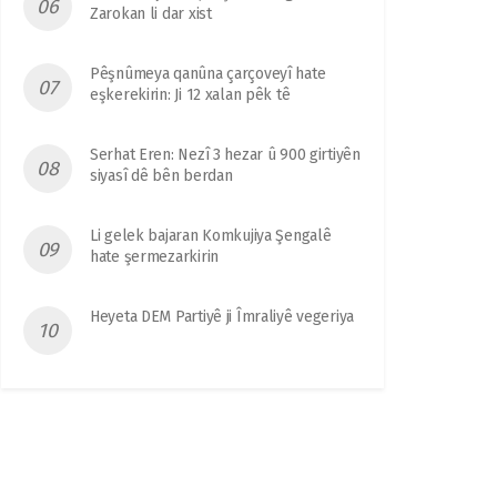
Zarokan li dar xist
Pêşnûmeya qanûna çarçoveyî hate
eşkerekirin: Ji 12 xalan pêk tê
Serhat Eren: Nezî 3 hezar û 900 girtiyên
siyasî dê bên berdan
Li gelek bajaran Komkujiya Şengalê
hate şermezarkirin
Heyeta DEM Partiyê ji Îmraliyê vegeriya