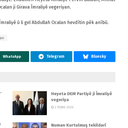
Ocalan ji Girava Îmraliyê vegeriyan.
mraliyê û li gel Abdullah Ocalan hevdîtin pêk anîbû.
yan
WhatsApp
’
Heyeta DEM Partiyê ji Îmraliyê
vegeriya
2 TEBAX 2026
f
Numan Kurtulmuş tekildarî