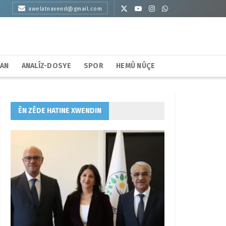
awelatnavend@gmail.com
HAN
ANALÎZ-DOSYE
SPOR
HEMÛ NÛÇE
ÊN ZÊDE HATINE XWENDIN