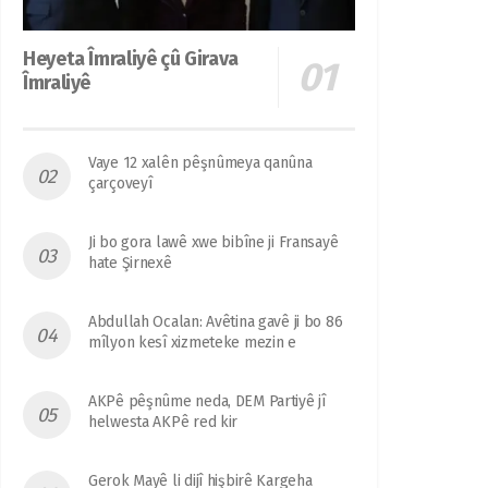
Heyeta Îmraliyê çû Girava
Îmraliyê
Vaye 12 xalên pêşnûmeya qanûna
çarçoveyî
Ji bo gora lawê xwe bibîne ji Fransayê
hate Şirnexê
Abdullah Ocalan: Avêtina gavê ji bo 86
mîlyon kesî xizmeteke mezin e
AKPê pêşnûme neda, DEM Partiyê jî
helwesta AKPê red kir
Gerok Mayê li dijî hişbirê Kargeha