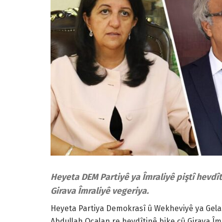
Heyeta DEM Partiyê ya Îmraliyê piştî hevdît
Girava Îmraliyê vegeriya.
Heyeta Partiya Demokrasî û Wekheviyê ya Gelan
Abdullah Ocalan re hevdîtinê bike çû Girava Î