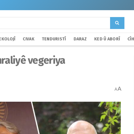
EKOLOJÎ
CIVAK
TENDURISTÎ
DARAZ
KED Û ABORÎ
CÎ
mraliyê vegeriya
A
A