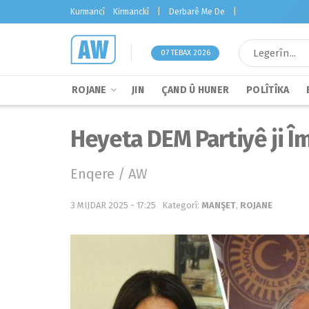
Kurmancî
Kirmanckî
|
Derbarê Me De
|
07 TEBAX 2026
ROJANE
JIN
ÇAND Û HUNER
POLÎTÎKA
Heyeta DEM Partiyê ji Î
Enqere / AW
3 MIJDAR 2025 - 17:25
Kategorî:
MANŞET
,
ROJANE