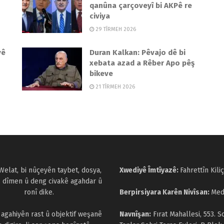
qanûna çarçoveyî bi AKPê re
civiya
29 TÎRMEH 2026
yê
Duran Kalkan: Pêvajo dê bi
xebata azad a Rêber Apo pêş
bikeve
21 TÎRMEH 2026
Welat, bi nûçeyên taybet, dosya,
Xwediyê Îmtîyazê:
Fahrettîn Kiliç
, dîmen û deng civakê agahdar û
ronî dike.
Berpirsiyara Karên Nivîsan:
Med
a agahiyên rast û objektif weşanê
Navnîşan:
Fırat Mahallesi, 553. S