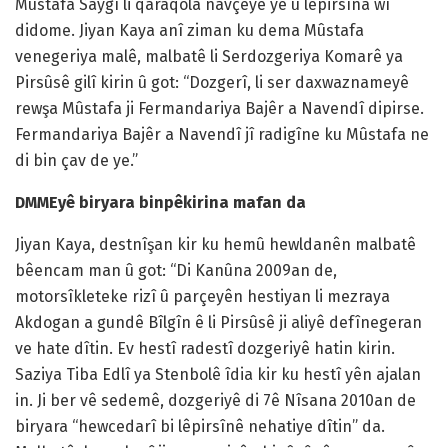
Mûstafa Saygî li qaraqola navçeyê ye û lêpirsîna wî
didome. Jiyan Kaya anî ziman ku dema Mûstafa
venegeriya malê, malbatê li Serdozgeriya Komarê ya
Pirsûsê gilî kirin û got: “Dozgerî, li ser daxwaznameyê
rewşa Mûstafa ji Fermandariya Bajêr a Navendî dipirse.
Fermandariya Bajêr a Navendî jî radigîne ku Mûstafa ne
di bin çav de ye.”
DMMEyê biryara binpêkirina mafan da
Jiyan Kaya, destnîşan kir ku hemû hewldanên malbatê
bêencam man û got: “Di Kanûna 2009an de,
motorsîkleteke rizî û parçeyên hestiyan li mezraya
Akdogan a gundê Bîlgîn ê li Pirsûsê ji aliyê defînegeran
ve hate dîtin. Ev hestî radestî dozgeriyê hatin kirin.
Saziya Tiba Edlî ya Stenbolê îdia kir ku hestî yên ajalan
in. Ji ber vê sedemê, dozgeriyê di 7ê Nîsana 2010an de
biryara “hewcedarî bi lêpirsînê nehatiye dîtin” da.