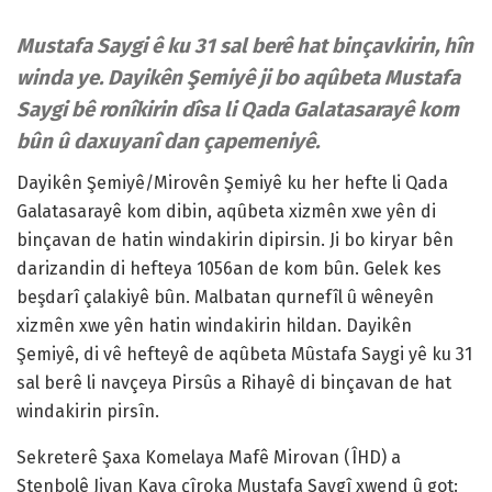
Mustafa Saygi ê ku 31 sal berê hat binçavkirin, hîn
winda ye. Dayikên Şemiyê ji bo aqûbeta Mustafa
Saygi bê ronîkirin dîsa li Qada Galatasarayê kom
bûn û daxuyanî dan çapemeniyê.
Dayikên Şemiyê/Mirovên Şemiyê ku her hefte li Qada
Galatasarayê kom dibin, aqûbeta xizmên xwe yên di
binçavan de hatin windakirin dipirsin. Ji bo kiryar bên
darizandin di hefteya 1056an de kom bûn. Gelek kes
beşdarî çalakiyê bûn. Malbatan qurnefîl û wêneyên
xizmên xwe yên hatin windakirin hildan. Dayikên
Şemiyê, di vê hefteyê de aqûbeta Mûstafa Saygi yê ku 31
sal berê li navçeya Pirsûs a Rihayê di binçavan de hat
windakirin pirsîn.
Sekreterê Şaxa Komelaya Mafê Mirovan (ÎHD) a
Stenbolê Jiyan Kaya çîroka Mustafa Saygî xwend û got: