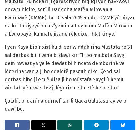
Malbatê, ku nekarî ji çareseriyên hiqûqî yên navxweyî
encam bigire, serî li Dadgeha Mafên Mirovan a
Ewropayê (DMME) da. Di sala 2015’an de, DMME’yê biryar
da ku Tirkiyeyê xala 2’yemîn a Peymana Mafên Mirovan
a Ewropayê, ku mafê jiyanê rêk dixe, îhlal kiriye.”
Jiyan Kaya bibîr xist ku di ser windakirina Mûstafa re 31
sal derbas bû û wiha bi dawî kir: “Ji bo malbata Saygi
dem rawestiya ye lê dewlet bi hinceta demborînê ve
lêgerîna wan a ji bo edaletê paşguh dike. Çend sal
derbas bibe jî em ê dîsa ji bo Mûstafa Saygi û hemû
windahiyên xwe dev ji lêgerîna edaletê bernedin.”
Çalakî, bi danîna qurnefîlan li Qada Galatasaray ve bi
dawî bû.