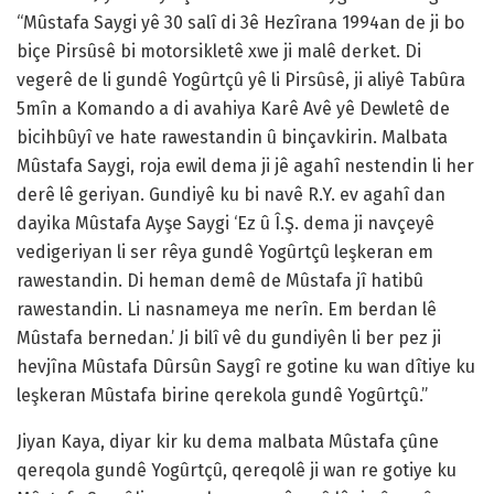
“Mûstafa Saygi yê 30 salî di 3ê Hezîrana 1994an de ji bo
biçe Pirsûsê bi motorsikletê xwe ji malê derket. Di
vegerê de li gundê Yogûrtçû yê li Pirsûsê, ji aliyê Tabûra
5mîn a Komando a di avahiya Karê Avê yê Dewletê de
bicihbûyî ve hate rawestandin û binçavkirin. Malbata
Mûstafa Saygi, roja ewil dema ji jê agahî nestendin li her
derê lê geriyan. Gundiyê ku bi navê R.Y. ev agahî dan
dayika Mûstafa Ayşe Saygi ‘Ez û Î.Ş. dema ji navçeyê
vedigeriyan li ser rêya gundê Yogûrtçû leşkeran em
rawestandin. Di heman demê de Mûstafa jî hatibû
rawestandin. Li nasnameya me nerîn. Em berdan lê
Mûstafa bernedan.’ Ji bilî vê du gundiyên li ber pez ji
hevjîna Mûstafa Dûrsûn Saygî re gotine ku wan dîtiye ku
leşkeran Mûstafa birine qerekola gundê Yogûrtçû.”
Jiyan Kaya, diyar kir ku dema malbata Mûstafa çûne
qereqola gundê Yogûrtçû, qereqolê ji wan re gotiye ku