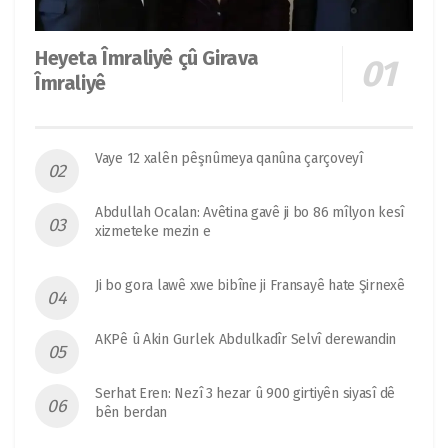
Heyeta Îmraliyê çû Girava
Îmraliyê
Vaye 12 xalên pêşnûmeya qanûna çarçoveyî
Abdullah Ocalan: Avêtina gavê ji bo 86 mîlyon kesî
xizmeteke mezin e
Ji bo gora lawê xwe bibîne ji Fransayê hate Şirnexê
AKPê û Akin Gurlek Abdulkadîr Selvî derewandin
Serhat Eren: Nezî 3 hezar û 900 girtiyên siyasî dê
bên berdan