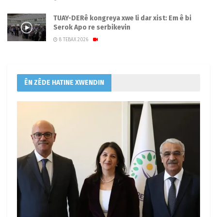
TUAY-DERê kongreya xwe li dar xist: Em ê bi
Serok Apo re serbikevin
8 TEBAX 2026
ÊN ZÊDE HATINE XWENDIN