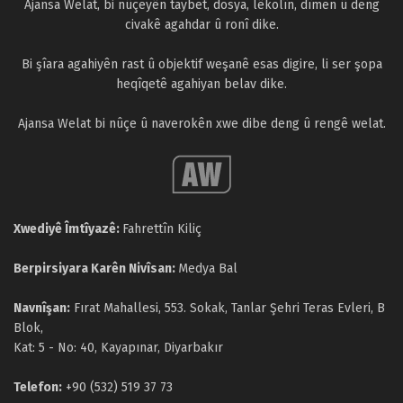
Ajansa Welat, bi nûçeyên taybet, dosya, lêkolîn, dîmen û deng
civakê agahdar û ronî dike.
Bi şîara agahiyên rast û objektif weşanê esas digire, li ser şopa
heqîqetê agahiyan belav dike.
Ajansa Welat bi nûçe û naverokên xwe dibe deng û rengê welat.
Xwediyê Îmtîyazê:
Fahrettîn Kiliç
Berpirsiyara Karên Nivîsan:
Medya Bal
Navnîşan:
Fırat Mahallesi, 553. Sokak, Tanlar Şehri Teras Evleri, B
Blok,
Kat: 5 - No: 40, Kayapınar, Diyarbakır
Telefon:
+90 (532) 519 37 73