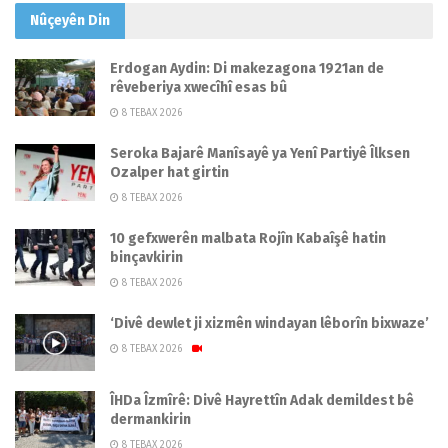
Nûçeyên
Din
Erdogan Aydin: Di makezagona 1921an de
rêveberiya xwecîhî esas bû
8 TEBAX 2026
Seroka Bajarê Manîsayê ya Yenî Partiyê Îlksen
Ozalper hat girtin
8 TEBAX 2026
10 gefxwerên malbata Rojîn Kabaîşê hatin
binçavkirin
8 TEBAX 2026
‘Divê dewlet ji xizmên windayan lêborîn bixwaze’
8 TEBAX 2026
ÎHDa Îzmîrê: Divê Hayrettîn Adak demildest bê
dermankirin
8 TEBAX 2026