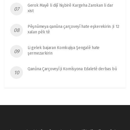
Gerok Mayê li dijî hişbirê Kargeha Zarokan li dar
xist
Pêşnûmeya qanûna çarçoveyî hate eşkerekirin: Ji 12
xalan pêk tê
Li gelek bajaran Komkujiya Şengalê hate
şermezarkirin
Qanûna Çarçoveyî ji Komîsyona Edaletê derbas bû