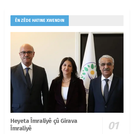
ÊN ZÊDE HATINE XWENDIN
Heyeta Îmraliyê çû Girava
Îmraliyê