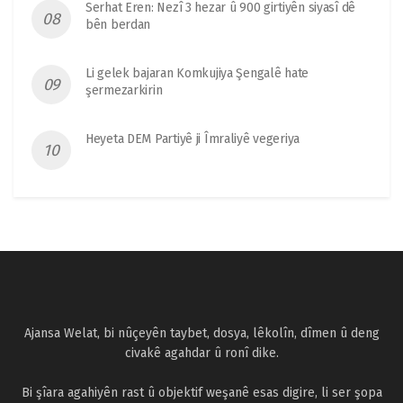
Serhat Eren: Nezî 3 hezar û 900 girtiyên siyasî dê
bên berdan
Li gelek bajaran Komkujiya Şengalê hate
şermezarkirin
Heyeta DEM Partiyê ji Îmraliyê vegeriya
Ajansa Welat, bi nûçeyên taybet, dosya, lêkolîn, dîmen û deng
civakê agahdar û ronî dike.
Bi şîara agahiyên rast û objektif weşanê esas digire, li ser şopa