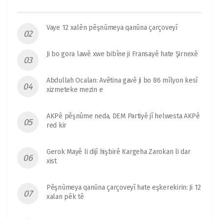
Vaye 12 xalên pêşnûmeya qanûna çarçoveyî
Ji bo gora lawê xwe bibîne ji Fransayê hate Şirnexê
Abdullah Ocalan: Avêtina gavê ji bo 86 mîlyon kesî
xizmeteke mezin e
AKPê pêşnûme neda, DEM Partiyê jî helwesta AKPê
red kir
Gerok Mayê li dijî hişbirê Kargeha Zarokan li dar
xist
Pêşnûmeya qanûna çarçoveyî hate eşkerekirin: Ji 12
xalan pêk tê