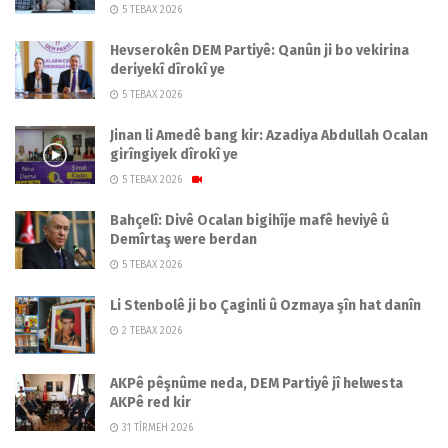
5 TEBAX 2026
Hevserokên DEM Partiyê: Qanûn ji bo vekirina
deriyekî dîrokî ye
5 TEBAX 2026
Jinan li Amedê bang kir: Azadiya Abdullah Ocalan
girîngiyek dîrokî ye
5 TEBAX 2026
Bahçelî: Divê Ocalan bigihîje mafê heviyê û
Demîrtaş were berdan
5 TEBAX 2026
Li Stenbolê ji bo Çaginli û Ozmaya şîn hat danîn
2 TEBAX 2026
AKPê pêşnûme neda, DEM Partiyê jî helwesta
AKPê red kir
31 TÎRMEH 2026