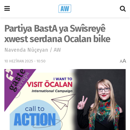
Partiya BastA ya Swîsreyê
xwest serdana Ocalan bike
Navenda Nûçeyan / AW
A
10 HEZÎRAN 2025 - 10:50
A