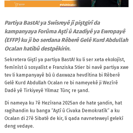
Partiya BastA! ya Swîsreyê jî piştgirî da
kampanyaya Forûma Aştî û Azadiyê ya Ewropayê
(EFFP) ku ji bo serdana Rêberê Gelê Kurd Abdullah
Ocalan hatibû destpêkirin.
Sekretera Giştî ya partiya BastA! ku li ser xeta ekolojîst,
femînîst û sosyalîst e Franziska Stier bi navê partiya xwe
tev li kampanyayê bû û daxwaza hevdîtina bi Rêberê
Gelê Kurd Abdullah Ocalan re bi nameyekê ji Wezîrê
Dadê yê Tirkiyeyê Yilmaz Tûnç re şand.
Di nameya ku 7ê Hezîrana 2025an de hate şandin, hat
ragihandin ku banga “Aştî û Civaka Demokratîk” a ku
Ocalan di 27ê Sibatê de kir, li qada navneteweyî gelekî
deng vedaye.