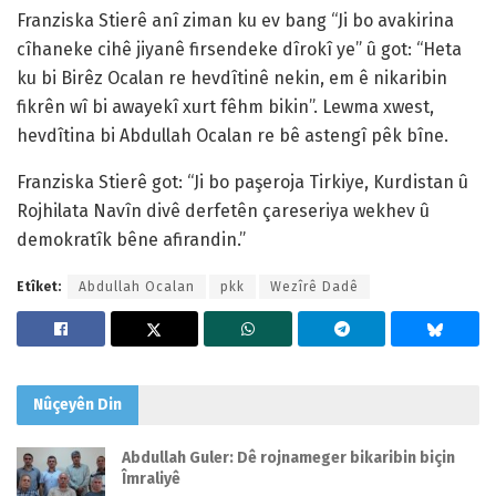
Franziska Stierê anî ziman ku ev bang “Ji bo avakirina
cîhaneke cihê jiyanê firsendeke dîrokî ye” û got: “Heta
ku bi Birêz Ocalan re hevdîtinê nekin, em ê nikaribin
fikrên wî bi awayekî xurt fêhm bikin”. Lewma xwest,
hevdîtina bi Abdullah Ocalan re bê astengî pêk bîne.
Franziska Stierê got: “Ji bo paşeroja Tirkiye, Kurdistan û
Rojhilata Navîn divê derfetên çareseriya wekhev û
demokratîk bêne afirandin.”
Etîket:
Abdullah Ocalan
pkk
Wezîrê Dadê
Nûçeyên
Din
Abdullah Guler: Dê rojnameger bikaribin biçin
Îmraliyê