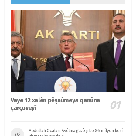
Vaye 12 xalên pêşnûmeya qanûna
çarçoveyî
Abdullah Ocalan: Avêtina gavê ji bo 86 mîlyon kesî