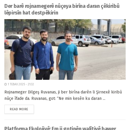
Der barê rojnamegerê nûçeya birîna daran çêkiribû
lêpirsîn hat destpêkirin
1 TEBAX 2025 - 21:32
Rojnameger Dilgeş Ruvanas, ji ber birîna darên li Şirnexê kiribû
nûçe îfade da. Ruvanas, got: “Ne min kesên ku daran ...
READ MORE
Platforma Ekolojiyê: Em ji gotinên walîtiyê bawer