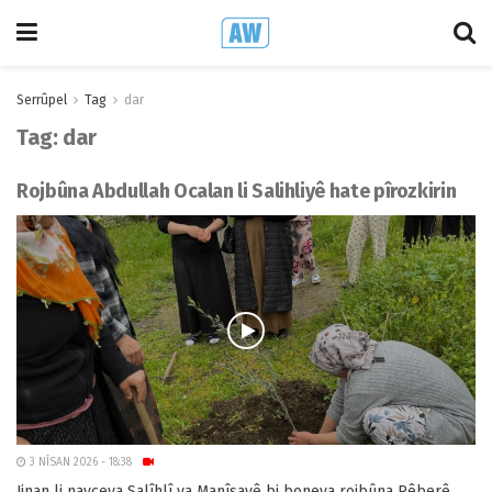
Serrûpel
Tag
dar
Tag:
dar
Rojbûna Abdullah Ocalan li Salihliyê hate pîrozkirin
3 NÎSAN 2026 - 18:38
Jinan li navçeya Salîhlî ya Manîsayê bi boneya rojbûna Rêberê