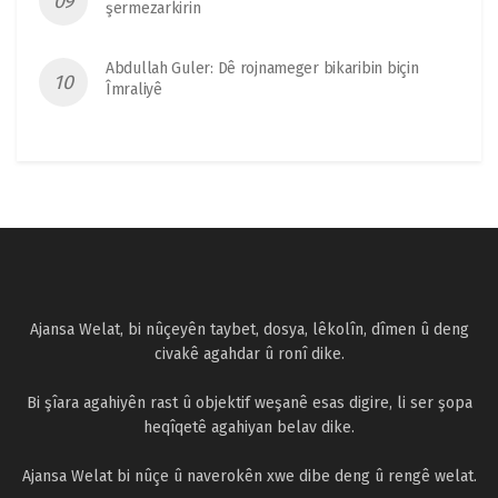
şermezarkirin
Abdullah Guler: Dê rojnameger bikaribin biçin
Îmraliyê
Ajansa Welat, bi nûçeyên taybet, dosya, lêkolîn, dîmen û deng
civakê agahdar û ronî dike.
Bi şîara agahiyên rast û objektif weşanê esas digire, li ser şopa
heqîqetê agahiyan belav dike.
Ajansa Welat bi nûçe û naverokên xwe dibe deng û rengê welat.