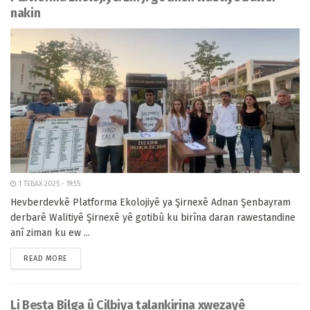
nakin
1 TEBAX 2025 - 19:55
Hevberdevkê Platforma Ekolojiyê ya Şirnexê Adnan Şenbayram
derbarê Walitiyê Şirnexê yê gotibû ku birîna daran rawestandine
anî ziman ku ew ...
READ MORE
Li Besta Bilga û Cilbiya talankirina xwezayê