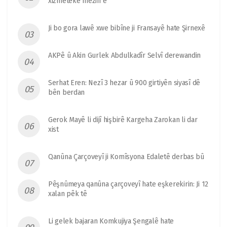
xizmeteke mezin e
Ji bo gora lawê xwe bibîne ji Fransayê hate Şirnexê
AKPê û Akin Gurlek Abdulkadîr Selvî derewandin
Serhat Eren: Nezî 3 hezar û 900 girtiyên siyasî dê
bên berdan
Gerok Mayê li dijî hişbirê Kargeha Zarokan li dar
xist
Qanûna Çarçoveyî ji Komîsyona Edaletê derbas bû
Pêşnûmeya qanûna çarçoveyî hate eşkerekirin: Ji 12
xalan pêk tê
Li gelek bajaran Komkujiya Şengalê hate