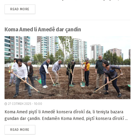
READ MORE
Koma Amed li Amedê dar çandin
27 COTMEH 2025 - 10:00
Koma Amed piştî li Amedê konsera dîrokî da, li tenişta bazara
gundan dar çandin. Endamên Koma Amed, piştî konsera dîrokî ...
READ MORE