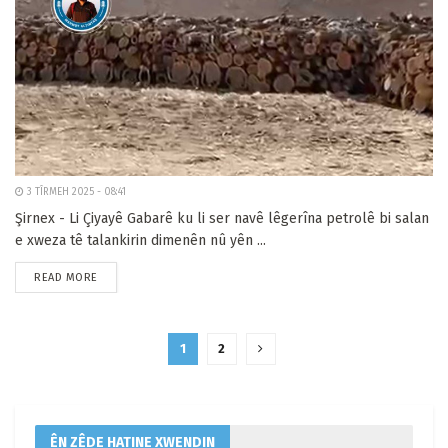
3 TÎRMEH 2025 - 08:41
Şirnex - Li Çiyayê Gabarê ku li ser navê lêgerîna petrolê bi salan
e xweza tê talankirin dimenên nû yên ...
READ MORE
1
2
ÊN ZÊDE HATINE XWENDIN