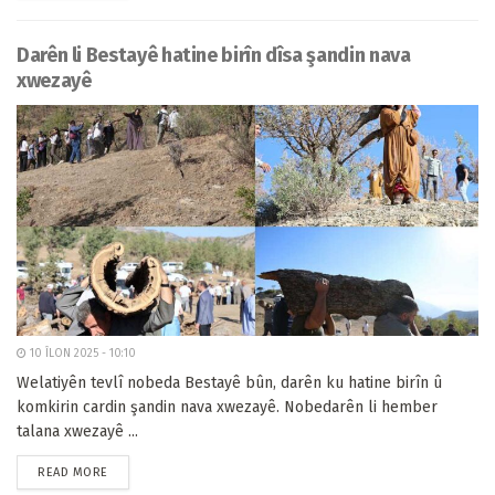
Darên li Bestayê hatine birîn dîsa şandin nava
xwezayê
10 ÎLON 2025 - 10:10
Welatiyên tevlî nobeda Bestayê bûn, darên ku hatine birîn û
komkirin cardin şandin nava xwezayê. Nobedarên li hember
talana xwezayê ...
READ MORE