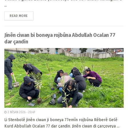
...
READ MORE
Jinên ciwan bi boneya rojbûna Abdullah Ocalan 77
dar çandin
2 NÎSAN 2026 - 20:49
Li Stenbolê jinên ciwan ji boneya 77emîn rojbûna Rêberê Gelê
Kurd Abbullah Ocalan 77 dar çandin. Jinên ciwan di çarçoveya ...