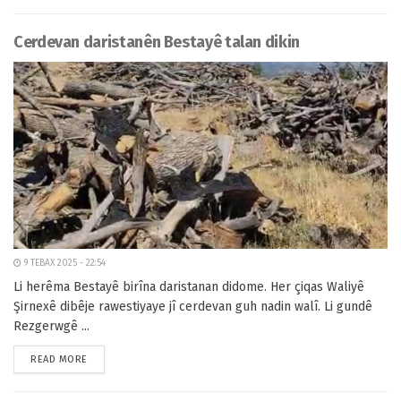
Cerdevan daristanên Bestayê talan dikin
9 TEBAX 2025 - 22:54
Li herêma Bestayê birîna daristanan didome. Her çiqas Waliyê
Şirnexê dibêje rawestiyaye jî cerdevan guh nadin walî. Li gundê
Rezgerwgê ...
READ MORE