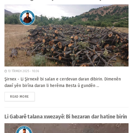
13 TÎRMEH 2025 - 10:36
Şirnex - Li Şirnexê bi salan e cerdevan daran dibirin. Dimenên
dawî yên birîna daran li herêma Besta û gundên ...
READ MORE
Li Gabarê talana xwezayê: Bi hezaran dar hatine birin