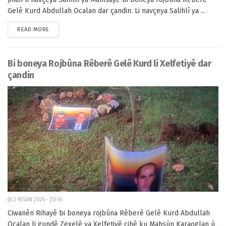
Gelê Kurd Abdullah Ocalan dar çandin. Li navçeya Salihlî ya ...
READ MORE
Bi boneya Rojbûna Rêberê Gelê Kurd li Xelfetiyê dar
çandin
2 NÎSAN 2026 - 20:56
Ciwanên Rihayê bi boneya rojbûna Rêberê Gelê Kurd Abdullah
Ocalan li gundê Zexelê ya Xelfetiyê cihê ku Mahsûn Karaoglan û