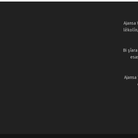
Ajansa 
lêkolîn
Bi şîar
esa
Ajansa