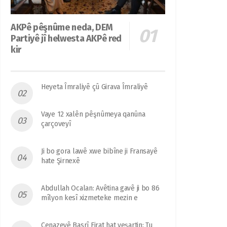
AKPê pêşnûme neda, DEM
Partiyê jî helwesta AKPê red
kir
Heyeta Îmraliyê çû Girava Îmraliyê
Vaye 12 xalên pêşnûmeya qanûna
çarçoveyî
Ji bo gora lawê xwe bibîne ji Fransayê
hate Şirnexê
Abdullah Ocalan: Avêtina gavê ji bo 86
mîlyon kesî xizmeteke mezin e
Cenazeyê Basrî Firat hat veşartin: Tu