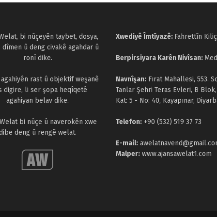
Welat, bi nûçeyên taybet, dosya,
Xwediyê Îmtîyazê:
Fahrettîn Kiliç
, dîmen û deng civakê agahdar û
ronî dike.
Berpirsiyara Karên Nivîsan:
Med
a agahiyên rast û objektif weşanê
Navnîşan:
Fırat Mahallesi, 553. S
s digire, li ser şopa heqîqetê
Tanlar Şehri Teras Evleri, B Blok,
agahiyan belav dike.
Kat: 5 - No: 40, Kayapınar, Diyarb
 Welat bi nûçe û naverokên xwe
Telefon:
+90 (532) 519 37 73
dibe deng û rengê welat.
E-mail:
awelatnavend@gmail.c
Malper:
www.ajansawelat1.com