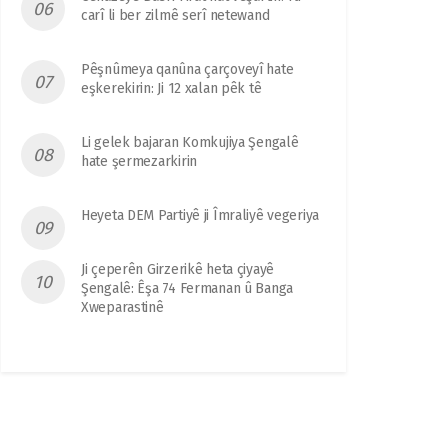
carî li ber zilmê serî netewand
Pêşnûmeya qanûna çarçoveyî hate
eşkerekirin: Ji 12 xalan pêk tê
Li gelek bajaran Komkujiya Şengalê
hate şermezarkirin
Heyeta DEM Partiyê ji Îmraliyê vegeriya
Ji çeperên Girzerikê heta çiyayê
Şengalê: Êşa 74 Fermanan û Banga
Xweparastinê