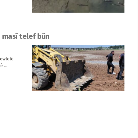
n masî telef bûn
Dewletê
 ...