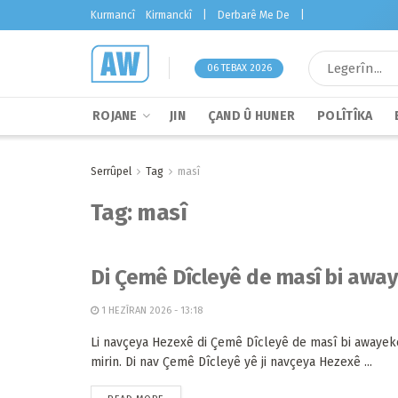
Kurmancî
Kirmanckî
|
Derbarê Me De
|
06 TEBAX 2026
ROJANE
JIN
ÇAND Û HUNER
POLÎTÎKA
Serrûpel
Tag
masî
Tag:
masî
Di Çemê Dîcleyê de masî bi away
1 HEZÎRAN 2026 - 13:18
Li navçeya Hezexê di Çemê Dîcleyê de masî bi awaye
mirin. Di nav Çemê Dîcleyê yê ji navçeya Hezexê ...