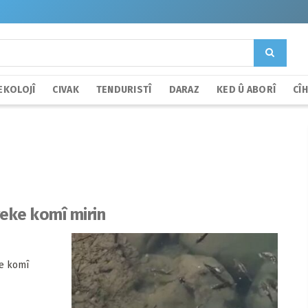
EKOLOJÎ
CIVAK
TENDURISTÎ
DARAZ
KED Û ABORÎ
CÎ
eke komî mirin
ke komî