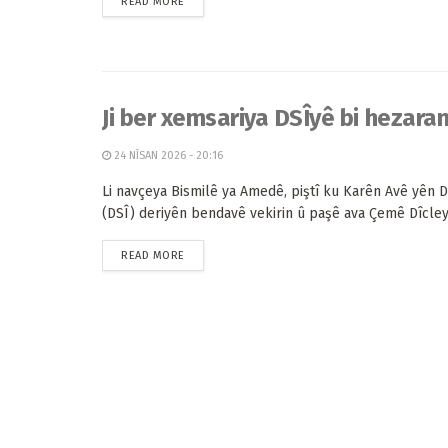
READ MORE
Ji ber xemsariya DSÎyê bi hezara
24 NÎSAN 2026 - 20:16
Li navçeya Bismilê ya Amedê, piştî ku Karên Avê yên 
(DSÎ) deriyên bendavê vekirin û paşê ava Çemê Dîcleyê
READ MORE