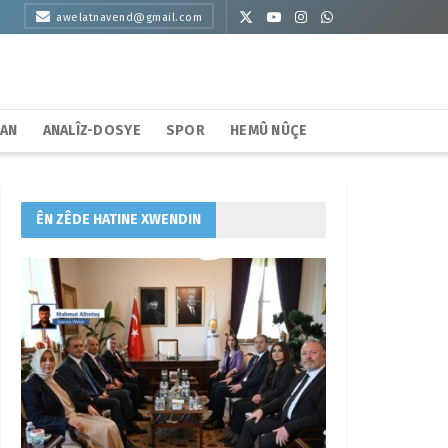
awelatnavend@gmail.com
HAN
ANALÎZ-DOSYE
SPOR
HEMÛ NÛÇE
ÊN ZÊDE HATINE XWENDIN