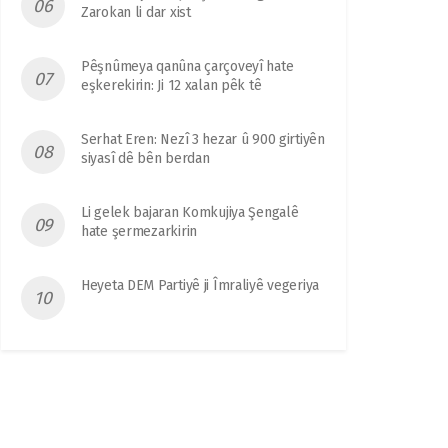
Zarokan li dar xist
Pêşnûmeya qanûna çarçoveyî hate
eşkerekirin: Ji 12 xalan pêk tê
Serhat Eren: Nezî 3 hezar û 900 girtiyên
siyasî dê bên berdan
Li gelek bajaran Komkujiya Şengalê
hate şermezarkirin
Heyeta DEM Partiyê ji Îmraliyê vegeriya