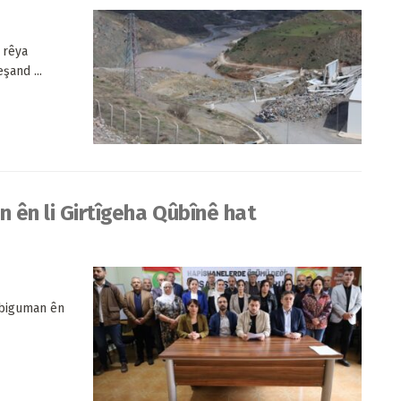
 rêya
şand ...
n ên li Girtîgeha Qûbînê hat
n biguman ên