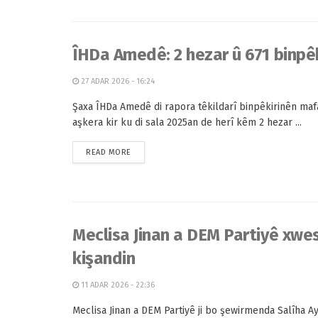
ÎHDa Amedê: 2 hezar û 671 binpêki
27 ADAR 2026 - 16:24
Şaxa ÎHDa Amedê di rapora têkildarî binpêkirinên maf
aşkera kir ku di sala 2025an de herî kêm 2 hezar ...
READ MORE
Meclisa Jinan a DEM Partiyê xwe
kişandin
11 ADAR 2026 - 22:36
Meclisa Jinan a DEM Partiyê ji bo şewirmenda Salîha A