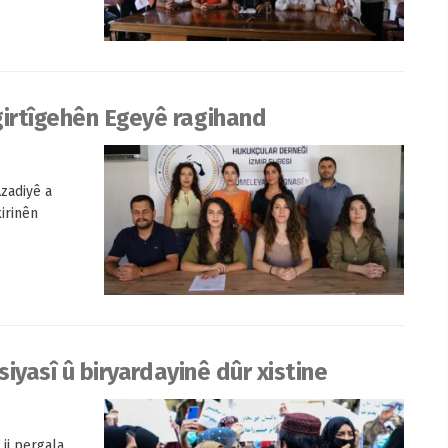
girtîgehên Egeyê ragihand
zadiyê a
irinên
 siyasî û biryardayinê dûr xistine
ji pergala