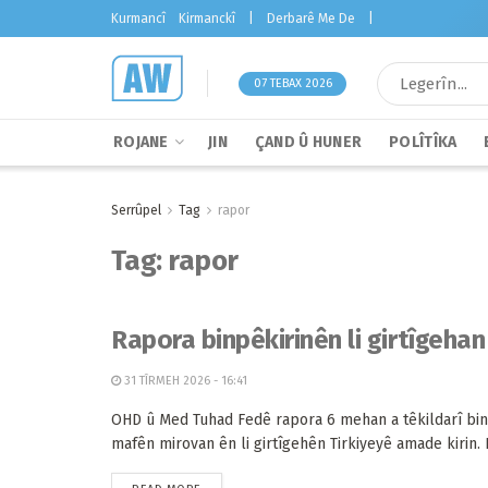
Kurmancî
Kirmanckî
|
Derbarê Me De
|
07 TEBAX 2026
ROJANE
JIN
ÇAND Û HUNER
POLÎTÎKA
Serrûpel
Tag
rapor
Tag:
rapor
Rapora binpêkirinên li girtîgehan
31 TÎRMEH 2026 - 16:41
OHD û Med Tuhad Fedê rapora 6 mehan a têkildarî bin
mafên mirovan ên li girtîgehên Tirkiyeyê amade kirin. Di