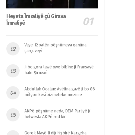
Heyeta Îmraliyê çû Girava
Îmraliyê
Vaye 12 xalên pêşnûmeya qanûna
çarçoveyî
Ji bo gora lawê xwe bibîne ji Fransayê
hate Şirnexê
Abdullah Ocalan: Avêtina gavê ji bo 86
mîlyon kesî xizmeteke mezin e
AKPê pêşnûme neda, DEM Partiyê jî
helwesta AKPê red kir
Gerok Mayê li dijî hişbirê Kargeha