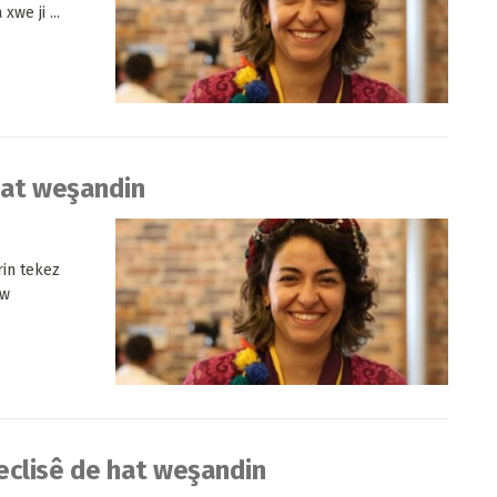
we ji ...
hat weşandin
in tekez
ew
clisê de hat weşandin