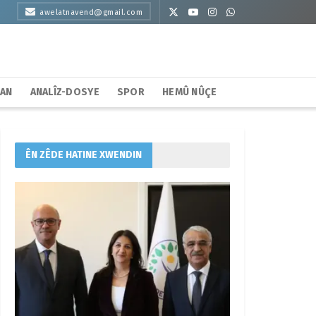
awelatnavend@gmail.com
HAN
ANALÎZ-DOSYE
SPOR
HEMÛ NÛÇE
ÊN ZÊDE HATINE XWENDIN