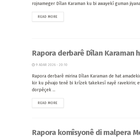
rojnameger Dîlan Karaman ku bi awayekî guman jiyana x
READ MORE
Rapora derbarê Dîlan Karaman 
9 ADAR 2026 - 20:10
Rapora derbarê mirina Dîlan Karaman de hat amadekir
kir ku pêvajo tenê bi krîzek takekesî nayê ravekirin; 
dorpêçek ...
READ MORE
Rapora komîsyonê di malpera Me