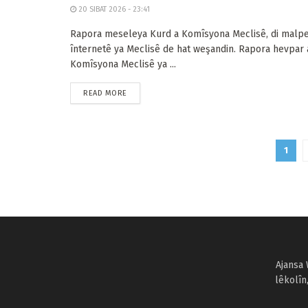
20 SIBAT 2026 - 23:41
Rapora meseleya Kurd a Komîsyona Meclisê, di malp
înternetê ya Meclisê de hat weşandin. Rapora hevpar 
Komîsyona Meclisê ya ...
READ MORE
1
Ajansa 
lêkolîn