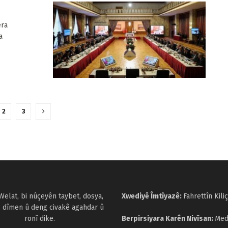
era
a
2
3
Welat, bi nûçeyên taybet, dosya,
Xwediyê Îmtîyazê:
Fahrettîn Kiliç
, dîmen û deng civakê agahdar û
ronî dike.
Berpirsiyara Karên Nivîsan:
Med