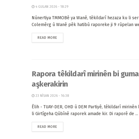
4 GULAN 2026 - 18:29
Nûnertiya TMMOBê ya Wanê, têkildarî hezaza ku li ser
Colemêrg û Wanê pêk hatibû raporeke ji 9 rûpelan we
READ MORE
Rapora têkildarî mirinên bi guma
aşkerakirin
23 NÎSAN 2026 - 16:38
Êlih - TUAY-DER, OHD û DEM Partiyê, têkildarî mirinê
li Girtîgeha Qûbînê raporek amade kir. Di raporê de ...
READ MORE