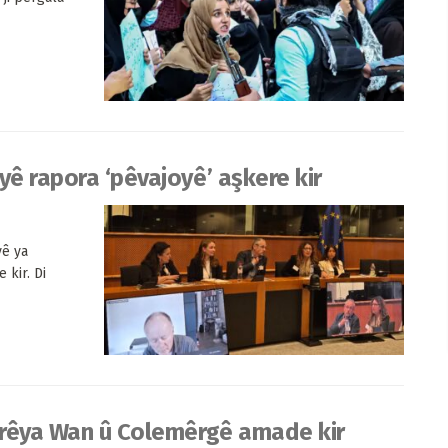
yê rapora ‘pêvajoyê’ aşkere kir
yê ya
 kir. Di
 rêya Wan û Colemêrgê amade kir