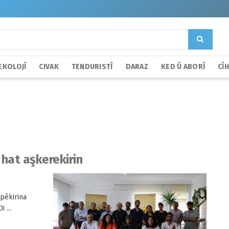
EKOLOJÎ
CIVAK
TENDURISTÎ
DARAZ
KED Û ABORÎ
CÎ
 hat aşkerekirin
pêkirina
 ...