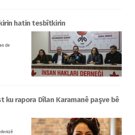
rin hatin tesbîtkirin
an de
st ku rapora Dîlan Karamanê paşve bê
ydenizê