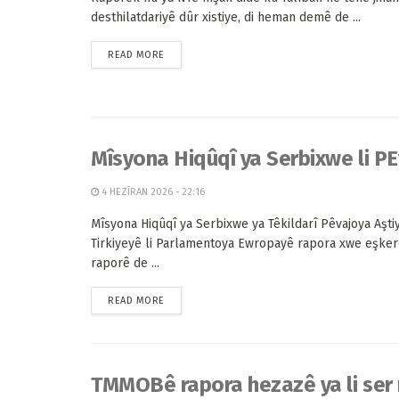
desthilatdariyê dûr xistiye, di heman demê de ...
READ MORE
Mîsyona Hiqûqî ya Serbixwe li PE
4 HEZÎRAN 2026 - 22:16
Mîsyona Hiqûqî ya Serbixwe ya Têkildarî Pêvajoya Aşti
Tirkiyeyê li Parlamentoya Ewropayê rapora xwe eşkere
raporê de ...
READ MORE
TMMOBê rapora hezazê ya li ser