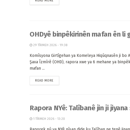
READ MORE
OHDyê binpêkirinên mafan ên li 
29 TÎRMEH 2026 - 19:38
Komîsyona Girtîgehan ya Komeleya Hiqûqnasên ji bo A
Şaxa Îzmîrê (OHD), rapora xwe ya 6 mehane ya binpêk
mafan ...
READ MORE
Rapora NYê: Talîbanê jin ji jiyana
1 TÎRMEH 2026 - 13:20
Raporek nû ya NYê nîşan dide ku Talîban ne tenê jinan 