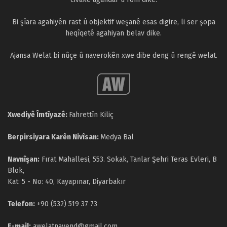
Bi şîara agahiyên rast û objektif weşanê esas digire, li ser şopa
heqîqetê agahiyan belav dike.
Ajansa Welat bi nûçe û naverokên xwe dibe deng û rengê welat.
Xwediyê Îmtîyazê:
Fahrettîn Kiliç
Berpirsiyara Karên Nivîsan:
Medya Bal
Navnîşan:
Fırat Mahallesi, 553. Sokak, Tanlar Şehri Teras Evleri, B
Blok,
Kat: 5 - No: 40, Kayapınar, Diyarbakır
Telefon:
+90 (532) 519 37 73
E-mail:
awelatnavend@gmail.com