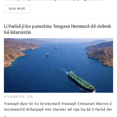
READ MORE
Li Parîsê ji bo parastina Tengava Hurmuzê dê civînek
bê lidarxistin
14 NÎSAN 2026 - 21:55
Fransayê diyar kir ku Serokomarê Fransayê Emmanuel Macron û
Serokwezîrê Brîtanyayê Keir Starmer wê roja îna bê li Parîsê der
...