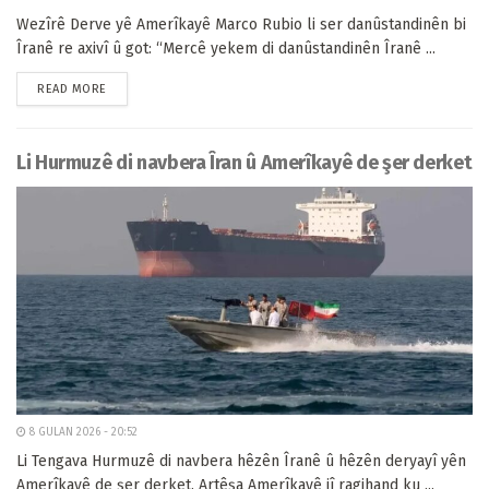
Wezîrê Derve yê Amerîkayê Marco Rubio li ser danûstandinên bi
Îranê re axivî û got: “Mercê yekem di danûstandinên Îranê ...
READ MORE
Li Hurmuzê di navbera Îran û Amerîkayê de şer derket
8 GULAN 2026 - 20:52
Li Tengava Hurmuzê di navbera hêzên Îranê û hêzên deryayî yên
Amerîkayê de şer derket. Artêşa Amerîkayê jî ragihand ku ...