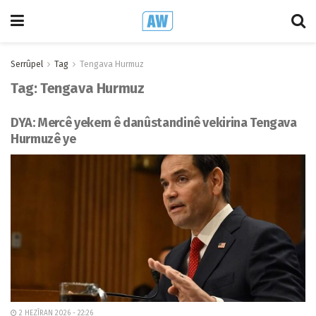
Serrûpel
Tag
Tengava Hurmuz
Tag:
Tengava Hurmuz
DYA: Mercê yekem ê danûstandinê vekirina Tengava
Hurmuzê ye
2 HEZÎRAN 2026 - 22:26