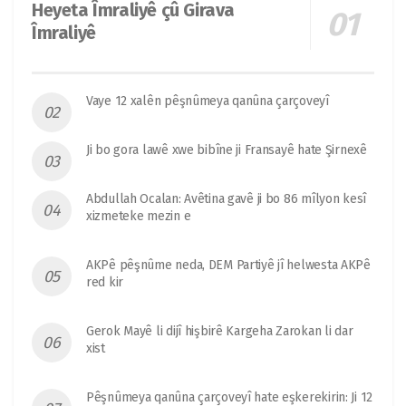
Heyeta Îmraliyê çû Girava
Îmraliyê
Vaye 12 xalên pêşnûmeya qanûna çarçoveyî
Ji bo gora lawê xwe bibîne ji Fransayê hate Şirnexê
Abdullah Ocalan: Avêtina gavê ji bo 86 mîlyon kesî
xizmeteke mezin e
AKPê pêşnûme neda, DEM Partiyê jî helwesta AKPê
red kir
Gerok Mayê li dijî hişbirê Kargeha Zarokan li dar
xist
Pêşnûmeya qanûna çarçoveyî hate eşkerekirin: Ji 12