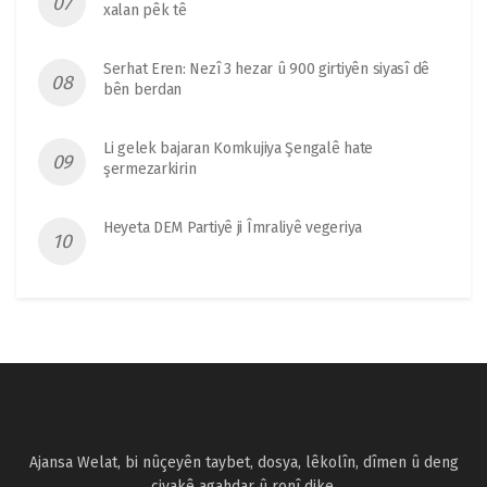
xalan pêk tê
Serhat Eren: Nezî 3 hezar û 900 girtiyên siyasî dê
bên berdan
Li gelek bajaran Komkujiya Şengalê hate
şermezarkirin
Heyeta DEM Partiyê ji Îmraliyê vegeriya
Ajansa Welat, bi nûçeyên taybet, dosya, lêkolîn, dîmen û deng
civakê agahdar û ronî dike.