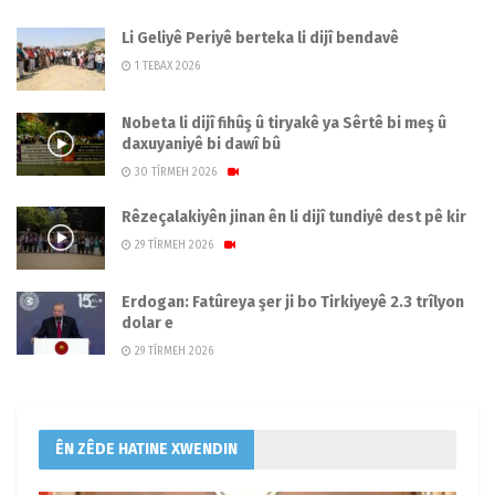
Li Geliyê Periyê berteka li dijî bendavê
1 TEBAX 2026
Nobeta li dijî fihûş û tiryakê ya Sêrtê bi meş û
daxuyaniyê bi dawî bû
30 TÎRMEH 2026
Rêzeçalakiyên jinan ên li dijî tundiyê dest pê kir
29 TÎRMEH 2026
Erdogan: Fatûreya şer ji bo Tirkiyeyê 2.3 trîlyon
dolar e
29 TÎRMEH 2026
ÊN ZÊDE HATINE XWENDIN