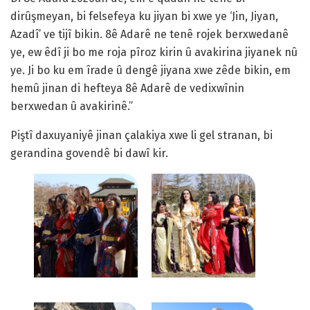
dirûşmeyan, bi felsefeya ku jiyan bi xwe ye ‘Jin, Jiyan,
Azadî’ ve tijî bikin. 8ê Adarê ne tenê rojek berxwedanê
ye, ew êdî ji bo me roja pîroz kirin û avakirina jiyanek nû
ye. Ji bo ku em îrade û dengê jiyana xwe zêde bikin, em
hemû jinan di hefteya 8ê Adarê de vedixwînin
berxwedan û avakirinê.”
Piştî daxuyaniyê jinan çalakiya xwe li gel stranan, bi
gerandina govendê bi dawî kir.