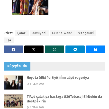
Etîket:
Çalakî
daxuyanî
Keleha Wanê
rêzeçalakî
TJA
Nûçeyên
Din
Heyeta DEM Partiyê ji Îmraliyê vegeriya
2 TEBAX 2026
TJAyê çalakiya hastaga #3êTebaxêJiBîrNekin da
destpêkirin
2 TEBAX 2026