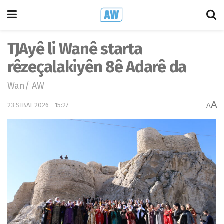
TJAyê li Wanê starta
rêzeçalakiyên 8ê Adarê da
Wan/ AW
A
23 SIBAT 2026 - 15:27
A