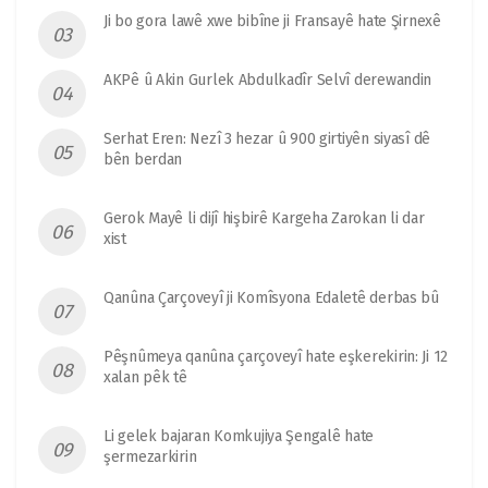
Ji bo gora lawê xwe bibîne ji Fransayê hate Şirnexê
AKPê û Akin Gurlek Abdulkadîr Selvî derewandin
Serhat Eren: Nezî 3 hezar û 900 girtiyên siyasî dê
bên berdan
Gerok Mayê li dijî hişbirê Kargeha Zarokan li dar
xist
Qanûna Çarçoveyî ji Komîsyona Edaletê derbas bû
Pêşnûmeya qanûna çarçoveyî hate eşkerekirin: Ji 12
xalan pêk tê
Li gelek bajaran Komkujiya Şengalê hate
şermezarkirin