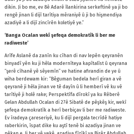
dikin. Ji bo me, ev 8ê Adarê îlankirina serkeftinê ya ji bo
rengê jinan li dijî tarîtiya mêraniyê û ji bo hişmendiya
azadiyê a li dijî zincîrên koletiyê ye.”
‘Banga Ocalan wekî şefeqa demokratîk li ber me
radiweste’
Arîfe Aslanê da zanîn ku cîhan di nav lepên qeyranên
binyadî yên ku ji hêla modernîteya kapîtalîst û qeyrana
“şerê cîhanê yê sêyemîn” ve hatine afirandin de ye û
wiha berdewam kir: “Bêguman bedela herî giran a vê
qeyranê ji hêla jinan ve tê dayîn û li hemberî vê ku vê
tarîtiyê ji holê rake; Perspektîfa dîrokî ya ku Rêberê
Gelan Abdullah Ocalan di 27ê Sibatê de pêşkêş kir, wekî
şefeqa demokratîk a herî berbiçav li ber me radiweste.
Ev îradeya çareseriyê, ku li dijî pergala tecrîdê hatiye
raberkirin, îspat dike ku aştî tenê bi azadiya jinan ve
pêkan e. Ji ber vê yekê, azadiya fîzîkî ya Birêz Abdullah