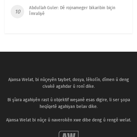
Abdullah Guler: Dê rojnameger bikaribin biçin
Îmraliyê
Ajansa Welat, bi nûçeyên taybet, dosya, lêkolîn, dîmen û deng
civakê agahdar û ronî dike.
Bi şîara agahiyên rast û objektif weşanê esas digire, li ser şopa
heqîqetê agahiyan belav dike.
Ajansa Welat bi nûçe û naverokên xwe dibe deng û rengê welat.