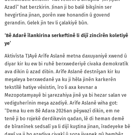
Azadî” hat berzkirin. Jinan ji bo balê bikşînin ser
hevgirtina jinan, porên xwe honandin û govend
gerandin. Gelek jin tev li çalakiyê bûn.
‘8ê Adarê îlankirina serkeftinê li dijî zincîrên koletiyê
ye’
Aktivîsta TJAyê Arîfe Aslanê metna daxuyaniyê xwend û
diyar kir ku ew bi ruhê berxwederiyê civaka demokratîk
ava dikin û azad dibin. Arîfe Aslanê destnîşan kir ku
meşaleya berxwedanê ya ku ji hêla jinên karkerên
tekstîlê hatiye vêxistin, îro li axa kevnar a
Mezopotamyayê bi şarezahiya jinê ya bi hezar salan ve
vediguherînin meşa azadiyê. Arîfe Aslanê wiha got:
“Dema ku em 8ê Adara 2026an pêşwazî dikin, em ne
tenê ji bo rojekê derdikevin qadan, lê di heman demê
de bîranînek sedsalî ya li dijî kuştina jinan, îradeyeke bê
dawî ya ji bo azadiya civakî û soza jiyanek nû hembêz