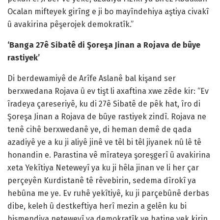
Ocalan mifteyek girîng e ji bo mayîndehiya aştiya civakî
û avakirina pêşerojek demokratîk.”
‘Banga 27ê Sibatê di Şoreşa Jinan a Rojava de bûye
rastiyek’
Di berdewamiyê de Arîfe Aslanê bal kişand ser
berxwedana Rojava û ev tişt li axaftina xwe zêde kir: “Ev
îradeya çareseriyê, ku di 27ê Sibatê de pêk hat, îro di
Şoreşa Jinan a Rojava de bûye rastiyek zindî. Rojava ne
tenê cihê berxwedanê ye, di heman demê de qada
azadiyê ye a ku ji aliyê jinê ve têl bi têl jiyanek nû lê tê
honandin e. Parastina vê mîrateya şoreşgerî û avakirina
xeta Yekîtiya Neteweyî ya ku ji hêla jinan ve li her çar
perçeyên Kurdistanê tê rêvebirin, sedema dîrokî ya
hebûna me ye. Ev ruhê yekîtiyê, ku ji parçebûnê derbas
dibe, keleh û destkeftiya herî mezin a gelên ku bi
hişmendiya neteweyî ya demokratîk ve hatine yek kirin