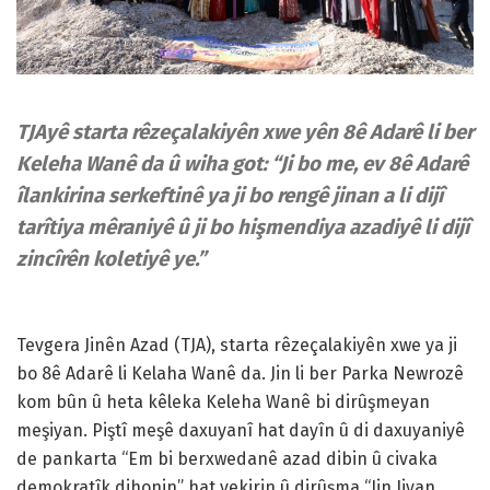
TJAyê starta rêzeçalakiyên xwe yên 8ê Adarê li ber
Keleha Wanê da û wiha got: “Ji bo me, ev 8ê Adarê
îlankirina serkeftinê ya ji bo rengê jinan a li dijî
tarîtiya mêraniyê û ji bo hişmendiya azadiyê li dijî
zincîrên koletiyê ye.”
Tevgera Jinên Azad (TJA), starta rêzeçalakiyên xwe ya ji
bo 8ê Adarê li Kelaha Wanê da. Jin li ber Parka Newrozê
kom bûn û heta kêleka Keleha Wanê bi dirûşmeyan
meşiyan. Piştî meşê daxuyanî hat dayîn û di daxuyaniyê
de pankarta “Em bi berxwedanê azad dibin û civaka
demokratîk dihonin” hat vekirin û dirûşma “Jin Jiyan