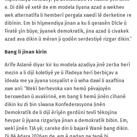
e. Di dilê vê xetê de em modela Jiyana azad a wekhev
wek alternatîfa li hemberî pergala xwedî lê derketine re
dibînin. Em bi hîşmendiya jinan a ku li qeraxên Dîcle û
Firatê şîn bûye; jiyanek demokratîk, jina azad û civakek
azad ava dikin û mêran ji qodên serdestiyê rizgar dikin.”
Bang li jinan kirin
Arîfe Aslanê diyar kir ku modela azadiya jinê zerba herî
mezin a li dijî koletiyê ye û îfadeya herî berbiçav a
îdeala me ya jiyana sosyalîst e û wiha dawî li axaftina
xwe anî: “Wekî berhevoka van hemû pêvajoyên
berxwedan û avakirinê, em bang li hemû jinên cîhanê
dikin ku di bin sîwana Konfederasyona Jinên
Demokratîk de li dijî êrîşên gerdûnî tevlî têkoşîna
hevpar û jiyana rizgariya jinan a demokratîk bibin. Em,
wekî jinên TJA yê; careke din li bajarê Wanê bang dikin.
Di 8ê Adara 2026an de, em ê qadan ne tenê bi