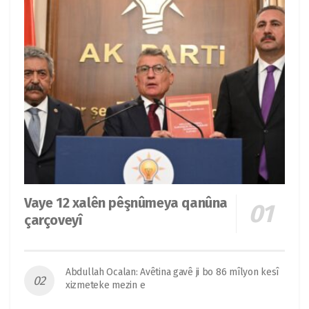
Vaye 12 xalên pêşnûmeya qanûna
çarçoveyî
Abdullah Ocalan: Avêtina gavê ji bo 86 mîlyon kesî
xizmeteke mezin e