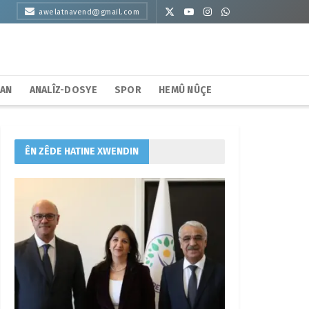
awelatnavend@gmail.com
HAN
ANALÎZ-DOSYE
SPOR
HEMÛ NÛÇE
ÊN ZÊDE HATINE XWENDIN