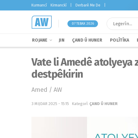
Kurmancî
Kirmanckî
|
Derbarê Me De
|
07 TEBAX 2026
ROJANE
JIN
ÇAND Û HUNER
POLÎTÎKA
Vate li Amedê atolyeya 
destpêkirin
Amed / AW
3 MIJDAR 2025 - 15:15
Kategorî:
ÇAND Û HUNER