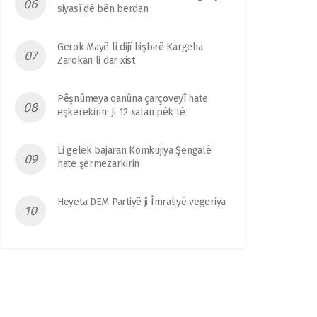
siyasî dê bên berdan
Gerok Mayê li dijî hişbirê Kargeha
Zarokan li dar xist
Pêşnûmeya qanûna çarçoveyî hate
eşkerekirin: Ji 12 xalan pêk tê
Li gelek bajaran Komkujiya Şengalê
hate şermezarkirin
Heyeta DEM Partiyê ji Îmraliyê vegeriya