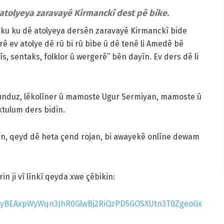
 atolyeya zaravayê Kirmanckî dest pê bike.
d ku ku dê atolyeya dersên zaravayê Kirmanckî bide
rê ev atolye dê rû bi rû bibe û dê tenê li Amedê bê
îs, sentaks, folklor û wergerê” bên dayîn. Ev ders dê li
Gunduz, lêkolîner û mamoste Ugur Sermiyan, mamoste û
tulum ders bidin.
rin, qeyd dê heta çend rojan, bi awayekê onlîne dewam
n ji vî lînkî qeyda xwe çêbikin:
LScyBEAxpWyWqn3JhR0GlwBj2RiQzPD5GOSXUtn3T0ZgeoGx