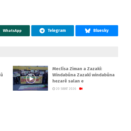
WhatsApp
Meclîsa Ziman a Zazakî:
 û
Windabûna Zazakî windabûna
hezarê salan e
20 SIBAT 2026