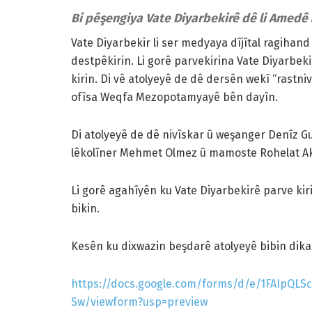
Bi pêşengiya Vate Diyarbekirê dê li Amedê
Vate Diyarbekir li ser medyaya dîjîtal ragihan
destpêkirin. Li gorê parvekirina Vate Diyarbeki
kirin. Di vê atolyeyê de dê dersên wekî “rastniv
ofîsa Weqfa Mezopotamyayê bên dayîn.
Di atolyeyê de dê nivîskar û weşanger Denîz 
lêkolîner Mehmet Olmez û mamoste Rohelat Ak
Li gorê agahîyên ku Vate Diyarbekirê parve ki
bikin.
Kesên ku dixwazin beşdarê atolyeyê bibin dikari
https://docs.google.com/forms/d/e/1FAIpQ
Sw/viewform?usp=preview