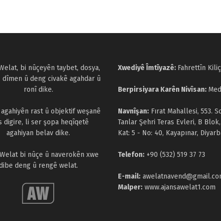
Welat, bi nûçeyên taybet, dosya,
Xwediyê Îmtîyazê:
Fahrettîn Kiliç
, dîmen û deng civakê agahdar û
ronî dike.
Berpirsiyara Karên Nivîsan:
Med
a agahiyên rast û objektif weşanê
Navnîşan:
Fırat Mahallesi, 553. S
s digire, li ser şopa heqîqetê
Tanlar Şehri Teras Evleri, B Blok,
agahiyan belav dike.
Kat: 5 - No: 40, Kayapınar, Diyarb
 Welat bi nûçe û naverokên xwe
Telefon:
+90 (532) 519 37 73
dibe deng û rengê welat.
E-mail:
awelatnavend@gmail.c
Malper:
www.ajansawelat1.com