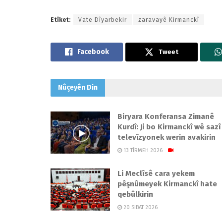
Etîket:
Vate Dîyarbekir
zaravayê Kirmanckî
Tweet
Nûçeyên
Din
Biryara Konferansa Zimanê
Kurdî: Ji bo Kirmanckî wê sazî
televîzyonek werin avakirin
13 TÎRMEH 2026
Li Meclîsê cara yekem
pêşnûmeyek Kirmanckî hate
qebûlkirin
20 SIBAT 2026