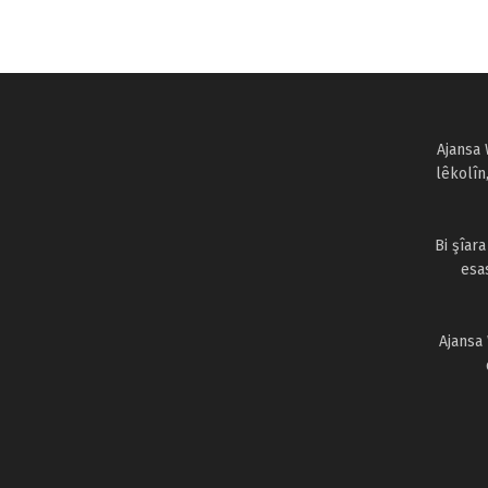
Ajansa 
lêkolîn
Bi şîar
esa
Ajansa