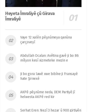
Heyeta Îmraliyê çû Girava
Îmraliyê
Vaye 12 xalên pêşnûmeya qanûna
çarçoveyî
Abdullah Ocalan: Avêtina gavê ji bo 86
mîlyon kesî xizmeteke mezin e
Ji bo gora lawê xwe bibîne ji Fransayê
hate Şirnexê
AKPê pêşnûme neda, DEM Partiyê jî
helwesta AKPê red kir
Serhat Eren: Nezî 3 hezar û 900 girtiyên