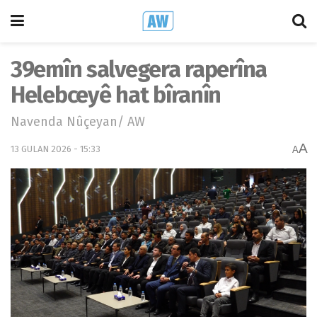
39emîn salvegera raperîna
Helebceyê hat bîranîn
Navenda Nûçeyan/ AW
A
13 GULAN 2026 - 15:33
A