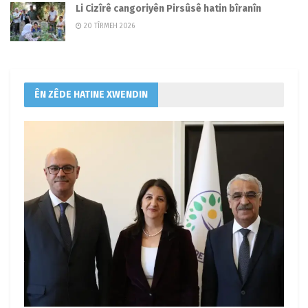
Li Cizîrê cangoriyên Pirsûsê hatin bîranîn
20 TÎRMEH 2026
ÊN ZÊDE HATINE XWENDIN