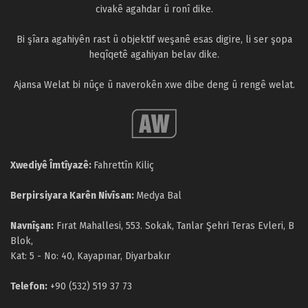
civakê agahdar û ronî dike.
Bi şîara agahiyên rast û objektif weşanê esas digire, li ser şopa
heqîqetê agahiyan belav dike.
Ajansa Welat bi nûçe û naverokên xwe dibe deng û rengê welat.
Xwediyê Îmtîyazê:
Fahrettîn Kiliç
Berpirsiyara Karên Nivîsan:
Medya Bal
Navnîşan:
Fırat Mahallesi, 553. Sokak, Tanlar Şehri Teras Evleri, B
Blok,
Kat: 5 - No: 40, Kayapınar, Diyarbakır
Telefon:
+90 (532) 519 37 73