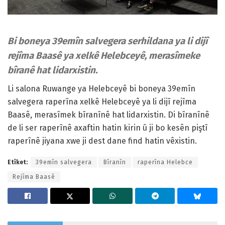
Bi boneya 39emîn salvegera serhildana ya li dijî
rejîma Baasê ya xelkê Helebceyê, merasîmeke
bîranê hat lidarxistin.
Li salona Ruwange ya Helebceyê bi boneya 39emîn
salvegera raperîna xelkê Helebceyê ya li dijî rejîma
Baasê, merasîmek bîranînê hat lidarxistin. Di bîranînê
de li ser raperînê axaftin hatin kirin û ji bo kesên piştî
raperînê jiyana xwe ji dest dane find hatin vêxistin.
Etîket:
39emîn salvegera
Bîranîn
raperîna Helebce
Rejîma Baasê