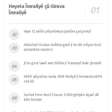
Heyeta Îmraliyê çû Girava
Îmraliyê
Vaye 12 xalên pêşnûmeya qanûna çarçoveyî
Abdullah Ocalan: Avêtina gavê ji bo 86 mîlyon kesî
xizmeteke mezin e
Ji bo gora lawê xwe bibîne ji Fransayê hate Şirnexê
AKPê pêşnûme neda, DEM Partiyê jî helwesta AKPê
red kir
Serhat Eren: Nezî 3 hezar û 900 girtiyên siyasî dê
bên berdan