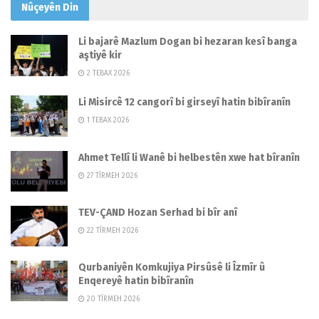
Nûçeyên
Din
Li bajarê Mazlum Dogan bi hezaran kesî banga
aştiyê kir
2 TEBAX 2026
Li Misircê 12 cangorî bi girseyî hatin bibîranîn
1 TEBAX 2026
Ahmet Tellî li Wanê bi helbestên xwe hat bîranîn
27 TÎRMEH 2026
TEV-ÇAND Hozan Serhad bi bîr anî
22 TÎRMEH 2026
Qurbaniyên Komkujiya Pirsûsê li Îzmîr û
Enqereyê hatin bibîranîn
20 TÎRMEH 2026