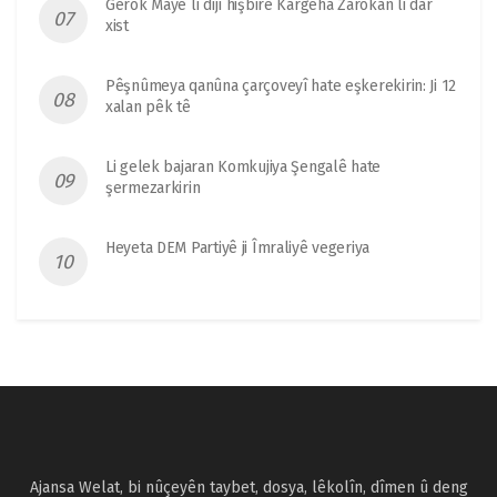
Gerok Mayê li dijî hişbirê Kargeha Zarokan li dar
xist
Pêşnûmeya qanûna çarçoveyî hate eşkerekirin: Ji 12
xalan pêk tê
Li gelek bajaran Komkujiya Şengalê hate
şermezarkirin
Heyeta DEM Partiyê ji Îmraliyê vegeriya
Ajansa Welat, bi nûçeyên taybet, dosya, lêkolîn, dîmen û deng