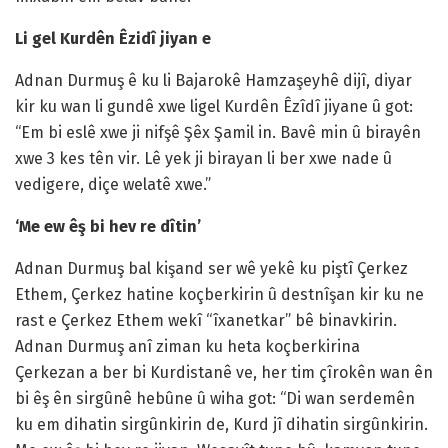
Li gel Kurdên Êzidî jiyan e
Adnan Durmuş ê ku li Bajarokê Hamzaşeyhê dijî, diyar
kir ku wan li gundê xwe ligel Kurdên Êzîdî jiyane û got:
“Em bi eslê xwe ji nifşê Şêx Şamil in. Bavê min û birayên
xwe 3 kes tên vir. Lê yek ji birayan li ber xwe nade û
vedigere, diçe welatê xwe.”
‘Me ew êş bi hev re dîtin’
Adnan Durmuş bal kişand ser wê yekê ku piştî Çerkez
Ethem, Çerkez hatine koçberkirin û destnîşan kir ku ne
rast e Çerkez Ethem wekî “îxanetkar” bê binavkirin.
Adnan Durmuş anî ziman ku heta koçberkirina
Çerkezan a ber bi Kurdistanê ve, her tim çîrokên wan ên
bi êş ên sirgûnê hebûne û wiha got: “Di wan serdemên
ku em dihatin sirgûnkirin de, Kurd jî dihatin sirgûnkirin.