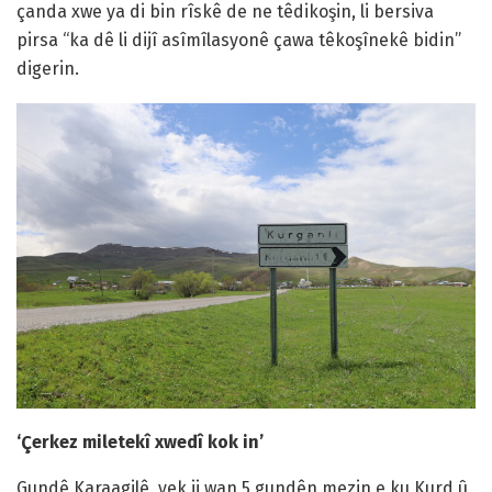
çanda xwe ya di bin rîskê de ne têdikoşin, li bersiva
pirsa “ka dê li dijî asîmîlasyonê çawa têkoşînekê bidin”
digerin.
‘Çerkez miletekî xwedî kok in’
Gundê Karaagilê, yek ji wan 5 gundên mezin e ku Kurd û