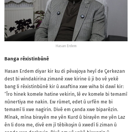
Hasan Erdem
Banga rêxistinbûnê
Hasan Erdem diyar kir ku di pêvajoya heyî de Çerkezan
dest bi windakirina zimanê xwe kirine û ji bo vê yekê
bang li rêxistinbûnê kir û axaftina xwe wiha bi dawî kir:
“Îro hinek komele hatine vekirin, lê ev komele bi temamî
nûnertiya me nakin. Ew rûmet, edet û urfên me bi
temamî li xwe nagirin. Divê em çanda xwe biparêzin.
Mînak, mîna birayên me yên Kurd û birayên me yên Laz
ên li dora me, divê em jî têbikoşin û xwedî li ziman û