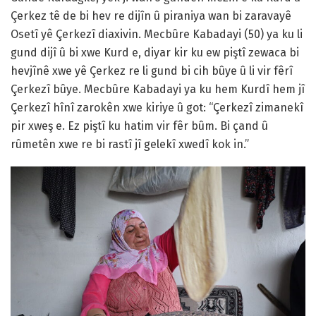
Çerkez tê de bi hev re dijîn û piraniya wan bi zaravayê
Osetî yê Çerkezî diaxivin. Mecbûre Kabadayi (50) ya ku li
gund dijî û bi xwe Kurd e, diyar kir ku ew piştî zewaca bi
hevjînê xwe yê Çerkez re li gund bi cih bûye û li vir fêrî
Çerkezî bûye. Mecbûre Kabadayi ya ku hem Kurdî hem jî
Çerkezî hînî zarokên xwe kiriye û got: “Çerkezî zimanekî
pir xweş e. Ez piştî ku hatim vir fêr bûm. Bi çand û
rûmetên xwe re bi rastî jî gelekî xwedî kok in.”