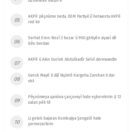
xizmeteke mezin e
AKPê pêşnûme neda, DEM Partiyê jî helwesta AKPê
red kir
Serhat Eren: Nezî 3 hezar û 900 girtiyên siyasî dê
bên berdan
AKPê û Akin Gurlek Abdulkadîr Selvî derewandin
Gerok Mayê li dijî hişbirê Kargeha Zarokan li dar
xist
Pêşnûmeya qanûna çarçoveyî hate eşkerekirin: Ji 12
xalan pêk tê
Li gelek bajaran Komkujiya Şengalê hate
şermezarkirin