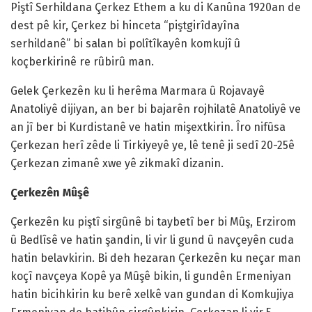
Piştî Serhildana Çerkez Ethem a ku di Kanûna 1920an de
dest pê kir, Çerkez bi hinceta “piştgirîdayîna
serhildanê” bi salan bi polîtîkayên komkujî û
koçberkirinê re rûbirû man.
Gelek Çerkezên ku li herêma Marmara û Rojavayê
Anatoliyê dijiyan, an ber bi bajarên rojhilatê Anatoliyê ve
an jî ber bi Kurdistanê ve hatin mişextkirin. Îro nifûsa
Çerkezan herî zêde li Tirkiyeyê ye, lê tenê ji sedî 20-25ê
Çerkezan zimanê xwe yê zikmakî dizanin.
Çerkezên Mûşê
Çerkezên ku piştî sirgûnê bi taybetî ber bi Mûş, Erzirom
û Bedlîsê ve hatin şandin, li vir li gund û navçeyên cuda
hatin belavkirin. Bi deh hezaran Çerkezên ku neçar man
koçî navçeya Kopê ya Mûşê bikin, li gundên Ermeniyan
hatin bicihkirin ku berê xelkê van gundan di Komkujiya