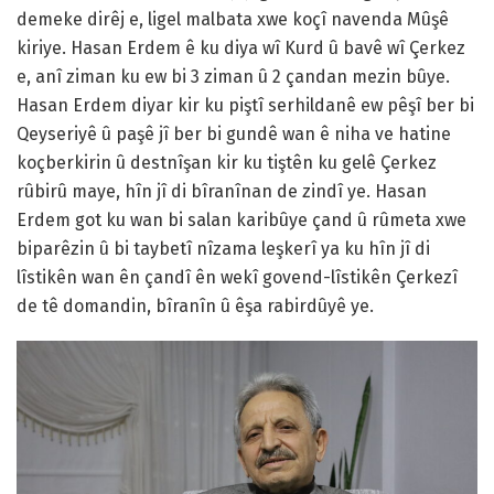
demeke dirêj e, ligel malbata xwe koçî navenda Mûşê
kiriye. Hasan Erdem ê ku diya wî Kurd û bavê wî Çerkez
e, anî ziman ku ew bi 3 ziman û 2 çandan mezin bûye.
Hasan Erdem diyar kir ku piştî serhildanê ew pêşî ber bi
Qeyseriyê û paşê jî ber bi gundê wan ê niha ve hatine
koçberkirin û destnîşan kir ku tiştên ku gelê Çerkez
rûbirû maye, hîn jî di bîranînan de zindî ye. Hasan
Erdem got ku wan bi salan karibûye çand û rûmeta xwe
biparêzin û bi taybetî nîzama leşkerî ya ku hîn jî di
lîstikên wan ên çandî ên wekî govend-lîstikên Çerkezî
de tê domandin, bîranîn û êşa rabirdûyê ye.