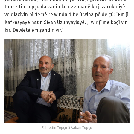
Fahrettîn Topçu da zanîn ku ev zimanê ku ji zarokatiyê
ve diaxivin bi demê re winda dibe û wiha pê de çû: “Em ji
Kafkasyayê hatin Sivan Uzunyaylayê. Ji wir jî me koçî vir
kir. Dewletê em şandin vir.”
Fahrettin Topçu û Şaban Topçu