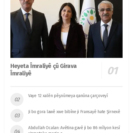
Heyeta Îmraliyê çû Girava
Îmraliyê
Vaye 12 xalên pêşnûmeya qanûna çarçoveyî
Ji bo gora lawê xwe bibîne ji Fransayê hate Şirnexê
Abdullah Ocalan: Avêtina gavê ji bo 86 mîlyon kesî