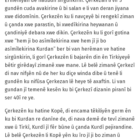
Ermeniyan de hatibûn sirgûnkirin. Çerkezan li vir 5
gundên cuda avakirine û bi salan e li van deran jiyana
xwe didomînin. Çerkezên ku li navçeyê bi rengekî ziman
û çanda xwe parastin, bi xwedîkirina heywanan û
çandiniyê debara xwe dikin. Çerkezên ku li gorî gotina
xwe “hem ji bo asîmîlekirina xwe hem jî ji bo
asîmîlekirina Kurdan” ber bi van herêman ve hatine
sirgûnkirin, li gorî Çerkezên li bajarên din ên Tirkiyeyê
bêtir girêdayî zimanê xwe mane. Lê belê zimanê Çerkezî
di nav nifşên nû de her ku diçe winda dibe û tenê li
gundên ku nifûsa Çerkezan lê heye tê axaftin. Li van
gundan jî temenê kesên ku bi Çerkezî dizanin piranî bi
ser 40î re ye.
Çerkezên ku hatine Kopê, di encama têkiliyên germ ên
ku bi Kurdan re danîne de, di nava demê de tevî zimanê
xwe û Tirkî, Kurdî jî fêr bûne û çanda Kurdî pejirandine.
Lê belê Çerkezên li Kopê yên ku îro jî ji bo ziman û