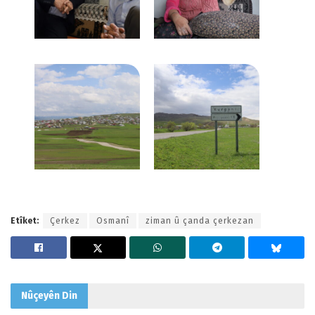
Etîket:
Çerkez
Osmanî
ziman û çanda çerkezan
Nûçeyên
Din