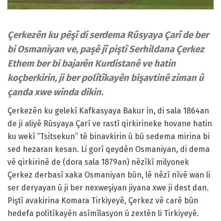
Çerkezên ku pêşî di serdema Rûsyaya Çarî de ber
bi Osmaniyan ve, paşê jî piştî Serhildana Çerkez
Ethem ber bi bajarên Kurdistanê ve hatin
koçberkirin, ji ber polîtîkayên bişavtinê ziman û
çanda xwe winda dikin.
Çerkezên ku gelekî Kafkasyaya Bakur in, di sala 1864an
de ji aliyê Rûsyaya Çarî ve rastî qirkirineke hovane hatin
ku wekî “Tsitsekun” tê binavkirin û bû sedema mirina bi
sed hezaran kesan. Li gorî qeydên Osmaniyan, di dema
vê qirkirinê de (dora sala 1879an) nêzîkî milyonek
Çerkez derbasî xaka Osmaniyan bûn, lê nêzî nîvê wan li
ser deryayan û ji ber nexweşiyan jiyana xwe ji dest dan.
Piştî avakirina Komara Tirkiyeyê, Çerkez vê carê bûn
hedefa polîtîkayên asîmîlasyon û zextên li Tirkiyeyê.