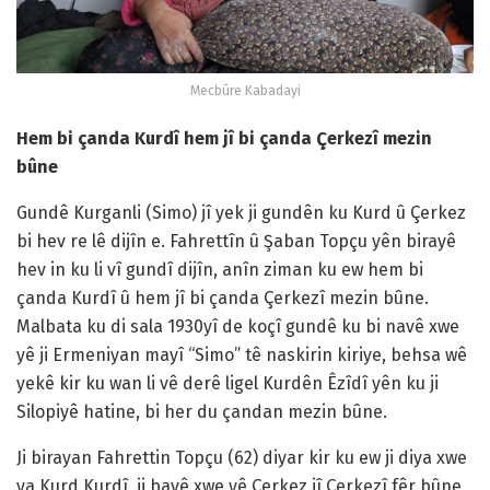
Mecbûre Kabadayi
Hem bi çanda Kurdî hem jî bi çanda Çerkezî mezin
bûne
Gundê Kurganli (Simo) jî yek ji gundên ku Kurd û Çerkez
bi hev re lê dijîn e. Fahrettîn û Şaban Topçu yên birayê
hev in ku li vî gundî dijîn, anîn ziman ku ew hem bi
çanda Kurdî û hem jî bi çanda Çerkezî mezin bûne.
Malbata ku di sala 1930yî de koçî gundê ku bi navê xwe
yê ji Ermeniyan mayî “Simo” tê naskirin kiriye, behsa wê
yekê kir ku wan li vê derê ligel Kurdên Êzîdî yên ku ji
Silopiyê hatine, bi her du çandan mezin bûne.
Ji birayan Fahrettin Topçu (62) diyar kir ku ew ji diya xwe
ya Kurd Kurdî, ji bavê xwe yê Çerkez jî Çerkezî fêr bûne.