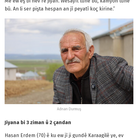
Me ew êş bi hev re jiyan. Wesayît tune bû, kamyon tune
bû. An li ser pişta hespan an jî peyatî koç kirine.”
Adnan Durmuş
Jiyana bi 3 ziman û 2 çandan
Hasan Erdem (70) ê ku ew jî ji gundê Karaagilê ye, ev