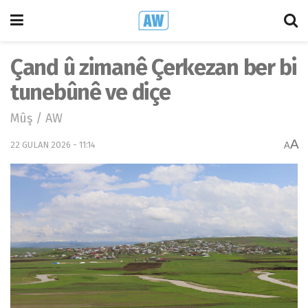
Çand û zimanê Çerkezan ber bi
tunebûnê ve diçe
Mûş / AW
A
22 GULAN 2026 - 11:14
A