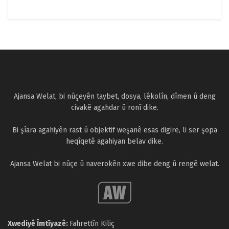
Ajansa Welat, bi nûçeyên taybet, dosya, lêkolîn, dîmen û deng
civakê agahdar û ronî dike.
Bi şîara agahiyên rast û objektif weşanê esas digire, li ser şopa
heqîqetê agahiyan belav dike.
Ajansa Welat bi nûçe û naverokên xwe dibe deng û rengê welat.
Xwediyê Îmtîyazê:
Fahrettîn Kiliç