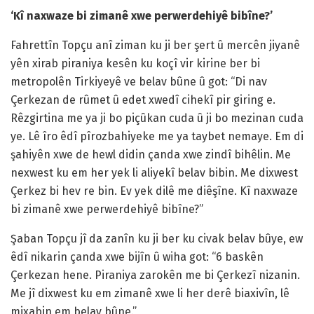
‘Kî naxwaze bi zimanê xwe perwerdehiyê bibîne?’
Fahrettîn Topçu anî ziman ku ji ber şert û mercên jiyanê
yên xirab piraniya kesên ku koçî vir kirine ber bi
metropolên Tirkiyeyê ve belav bûne û got: “Di nav
Çerkezan de rûmet û edet xwedî cihekî pir giring e.
Rêzgirtina me ya ji bo piçûkan cuda û ji bo mezinan cuda
ye. Lê îro êdî pîrozbahiyeke me ya taybet nemaye. Em di
şahiyên xwe de hewl didin çanda xwe zindî bihêlin. Me
nexwest ku em her yek li aliyekî belav bibin. Me dixwest
Çerkez bi hev re bin. Ev yek dilê me diêşîne. Kî naxwaze
bi zimanê xwe perwerdehiyê bibîne?”
Şaban Topçu jî da zanîn ku ji ber ku civak belav bûye, ew
êdî nikarin çanda xwe bijîn û wiha got: “6 baskên
Çerkezan hene. Piraniya zarokên me bi Çerkezî nizanin.
Me jî dixwest ku em zimanê xwe li her derê biaxivîn, lê
mixabin em belav bûne.”