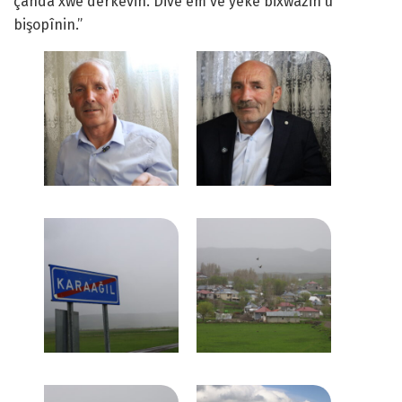
çanda xwe derkevin. Divê em vê yekê bixwazin û
bişopînin.”