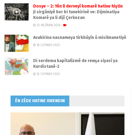
Dosye – 2: Yên li derveyî komarê hatine hiştin
Ji sirgûniyê ber bi tunekirinê ve: Dijminatiya
Komarê ya li dijî Çerkezan
23 HEZÎRAN 2026
Avakirina nasnameya tirkbûyîn û misilmanetiyê
18 COTMEH 2025
Di serdema kapîtalîzmê de rewşa siyasî ya
Kurdistanê-2
12 COTMEH 2025
ÊN ZÊDE HATINE XWENDIN