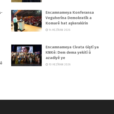
A-
Encamnameya Konferansa
Veguherîna Demokratîk a
Komarê hat aşkerakirin
14 HEZÎRAN 2026
Encamnameya Civata Giştî ya
KNKê: Dem dema yekitî û
azadiyê ye
dê
10 HEZÎRAN 2026