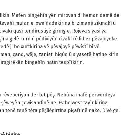
v dikin. Mafên bingehîn yên mirovan di heman demê de
 tevahî mafan e, xwe îfadekirina bi zimanê zikmakî û
ivakî qasî tendirustiyê girîng e. Rojeva siyasi ya
şîna gelê kurd û pêdiviyên civakî rê li ber pêvajoyeke
kedê ji bo xurtkirina vê pêvajoyê pêwîstî bi vê
man, çand, wêje, zanîst, hiqûq û siyasetê hatine kirin
rsgirêkên bingehîn hatin tespîtkirin.
q û rêveberiyan derket pêş. Nebûna mafê perwerdeya
şêweyên çewisandinê ne. Ev helwest tayînkirina
tenê tenê têra pêşîlêgirtina pişaftinê nake. Divê gel
nê bigire