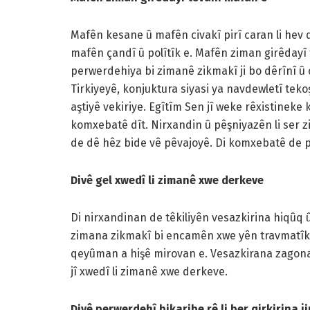
Mafên kesane û mafên civakî pirî caran li he
mafên çandî û polîtîk e. Mafên ziman girêdayî
perwerdehiya bi zimanê zikmakî ji bo dêrînî û c
Tirkiyeyê, konjuktura siyasi ya navdewletî teko
aştiyê vekiriye. Egîtîm Sen jî weke rêxistineke 
komxebatê dît. Nirxandin û pêşniyazên li ser zi
de dê hêz bide vê pêvajoyê. Di komxebatê de pi
Divê gel xwedî li zimanê xwe derkeve
Di nirxandinan de têkiliyên vesazkirina hiqû
zimana zikmakî bi encamên xwe yên travmatîk 
qeyûman a hişê mirovan e. Vesazkirana zagonan 
jî xwedî li zimanê xwe derkeve.
Divê perwerdehî bikaribe rê li ber qirkirina ji