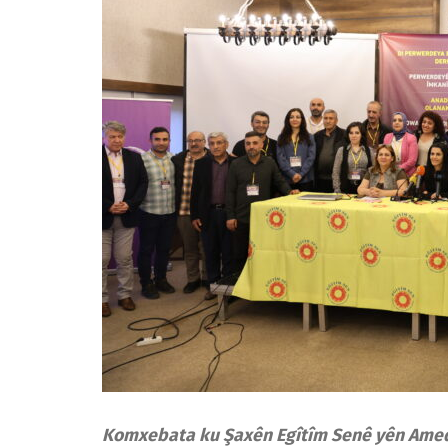
Komxebata ku Şaxên Egîtîm Senê yên Amedê 