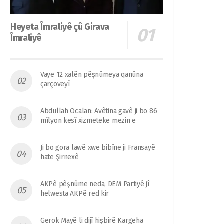
Heyeta Îmraliyê çû Girava
Îmraliyê
Vaye 12 xalên pêşnûmeya qanûna
çarçoveyî
Abdullah Ocalan: Avêtina gavê ji bo 86
mîlyon kesî xizmeteke mezin e
Ji bo gora lawê xwe bibîne ji Fransayê
hate Şirnexê
AKPê pêşnûme neda, DEM Partiyê jî
helwesta AKPê red kir
Gerok Mayê li dijî hişbirê Kargeha