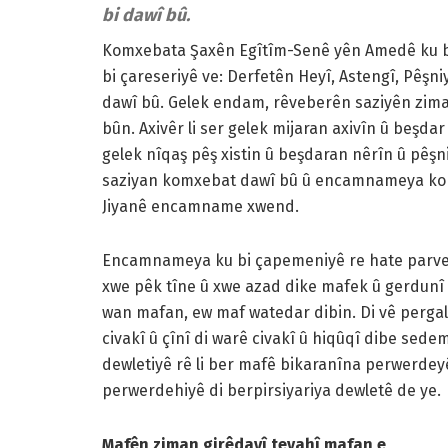
bi dawî bû.
Komxebata Şaxên Egîtîm-Senê yên Amedê ku bi
bi çareseriyê ve: Derfetên Heyî, Astengî, Pêşni
dawî bû. Gelek endam, rêveberên saziyên ziman
bûn. Axivêr li ser gelek mijaran axivîn û beşdar
gelek nîqaş pêş xistin û beşdaran nêrîn û pêşn
saziyan komxebat dawî bû û encamnameya kom
Jiyanê encamname xwend.
Encamnameya ku bi çapemeniyê re hate parveki
xwe pêk tîne û xwe azad dike mafek û gerdunî y
wan mafan, ew maf watedar dibin. Di vê perga
civakî û çînî di warê civakî û hiqûqî dibe se
dewletiyê rê li ber mafê bikaranîna perwerdeyê
perwerdehiyê di berpirsiyariya dewletê de ye.
Mafên ziman girêdayî tevahî mafan e