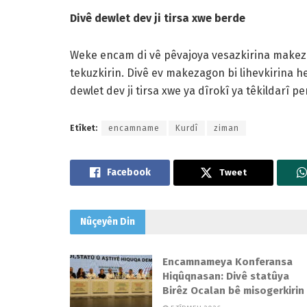
Divê dewlet dev ji tirsa xwe berde
Weke encam di vê pêvajoya vesazkirina makez
tekuzkirin. Divê ev makezagon bi lihevkirina h
dewlet dev ji tirsa xwe ya dîrokî ya têkildarî 
Etîket:
encamname
Kurdî
ziman
Tweet
Nûçeyên
Din
Encamnameya Konferansa
Hiqûqnasan: Divê statûya
Birêz Ocalan bê misogerkirin