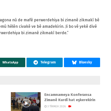
agona nû de mafê perwerdehiya bi zimanê zikmakî bê
emû hêlên civakê ve bê amadekirin. Ji bo vê yekê divê
perwerdehiya bi zimanê zikmakî berde.”
WhatsApp
Encamnameya Konferansa
Zimanê Kurdî hat eşkerekirin
3 TÎRMEH 2026