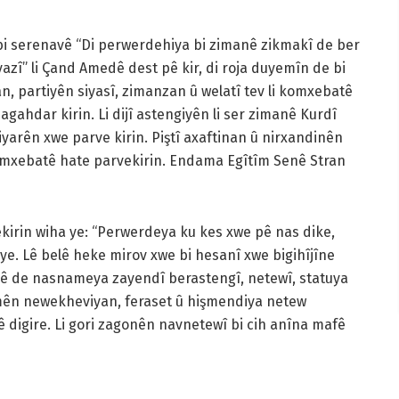
 serenavê “Di perwerdehiya bi zimanê zikmakî de ber
yazî” li Çand Amedê dest pê kir, di roja duyemîn de bi
, partiyên siyasî, zimanzan û welatî tev li komxebatê
 agahdar kirin. Li dijî astengiyên li ser zimanê Kurdî
iyarên xwe parve kirin. Piştî axaftinan û nirxandinên
xebatê hate parvekirin. Endama Egîtîm Senê Stran
rin wiha ye: “Perwerdeya ku kes xwe pê nas dike,
e. Lê belê heke mirov xwe bi hesanî xwe bigihîjîne
lê de nasnameya zayendî berastengî, netewî, statuya
demên newekheviyan, feraset û hişmendiya netew
 digire. Li gori zagonên navnetewî bi cih anîna mafê