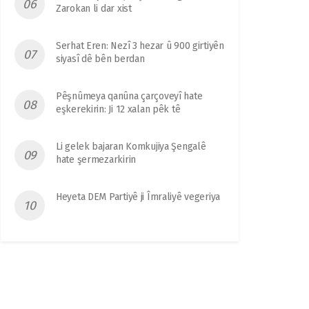
Zarokan li dar xist
Serhat Eren: Nezî 3 hezar û 900 girtiyên
siyasî dê bên berdan
Pêşnûmeya qanûna çarçoveyî hate
eşkerekirin: Ji 12 xalan pêk tê
Li gelek bajaran Komkujiya Şengalê
hate şermezarkirin
Heyeta DEM Partiyê ji Îmraliyê vegeriya