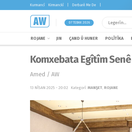
Kurmancî
Kirmanckî
|
Derbarê Me De
|
07 TEBAX 2026
ROJANE
JIN
ÇAND Û HUNER
POLÎTÎKA
Komxebata Egîtîm Senê
Amed / AW
13 NÎSAN 2025 - 20:02
Kategorî:
MANŞET
,
ROJANE