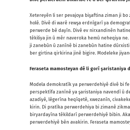
Xetereyên li ser pevajoya bişaftina ziman ji b
holê. Divê di warê rewşa erdnîgarî ya demografî
perwerde bê dayîn. Divê ev nirxandinên hatine k
têkiliya jin û mêr naveroka hemû neheqiya ne. Po
ji zanebûn û zanînê bi zanebûn hatine dûrxisti
ber girtina qirkirina jinê bigire. Modeleke jiyan
Feraseta mamosteyan dê li gorî şaristaniya 
Modela demokratîk ya perwerdehiyê divê bi fe
perspektîfa zanînê ya şaristaniya navendî û d
azadiyê, lêgerîna heqîqetê, xwezanîn, civakeke
kirin. Di pratîka perwerdehiya bi zimanê zikm
biryardayîna têkildarî perwerdehiyê bibin. Ak
perwerdehiyê bên avakirin. Feraseta mamosteya