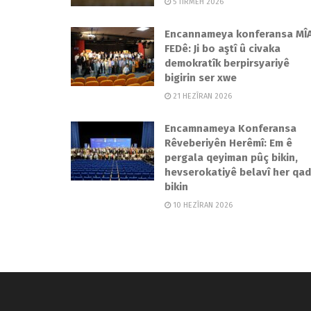
5 TÎRMEH 2026
Encannameya konferansa MÎ
FEDê: Ji bo aştî û civaka
demokratîk berpirsyariyê
bigirin ser xwe
21 HEZÎRAN 2026
Encamnameya Konferansa
Rêveberiyên Herêmî: Em ê
pergala qeyiman pûç bikin,
hevserokatiyê belavî her qa
bikin
10 HEZÎRAN 2026