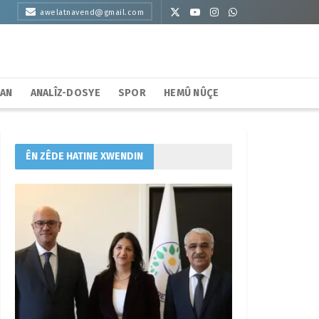
awelatnavend@gmail.com
HAN
ANALÎZ-DOSYE
SPOR
HEMÛ NÛÇE
ÊN ZÊDE HATINE XWENDIN