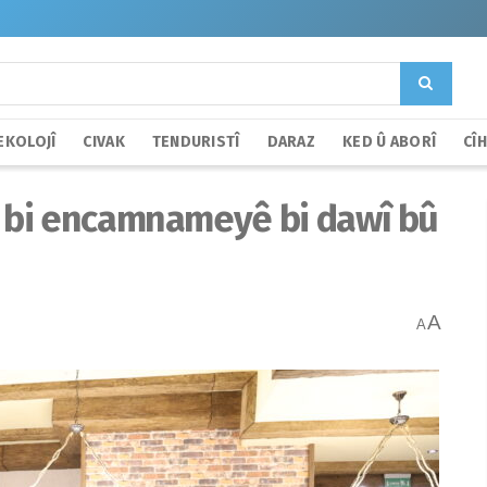
EKOLOJÎ
CIVAK
TENDURISTÎ
DARAZ
KED Û ABORÎ
CÎ
 bi encamnameyê bi dawî bû
A
A