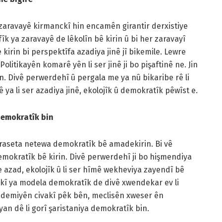
o zaravayê kirmanckî hin encamên girantir derxistiye
k ya zaravayê de lêkolîn bê kirin û bi her zaravayî
irin bi perspektîfa azadiya jinê jî bikemile. Lewre
litikayên komarê yên li ser jinê ji bo pişaftinê ne. Jin
n. Divê perwerdehî û pergala me ya nû bikaribe rê li
ê ya li ser azadiya jinê, ekolojîk û demokratîk pêwîst e.
demokratîk bin
raseta netewa demokratîk bê amadekirin. Bi vê
emokratîk bê kirin. Divê perwerdehî ji bo hişmendiya
 azad, ekolojîk û li ser hîmê wekheviya zayendî bê
akî ya modela demokratîk de divê xwendekar ev li
ademiyên civakî pêk bên, meclisên xweser ên
n dê li gorî şaristaniya demokratîk bin.