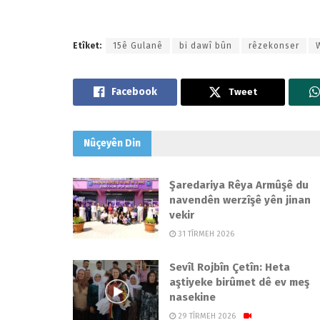
Etîket:
15ê Gulanê
bi dawî bûn
rêzekonser
Tweet
Nûçeyên
Din
Şaredariya Rêya Armûşê du
navendên werzîşê yên jinan
vekir
31 TÎRMEH 2026
Sevîl Rojbîn Çetîn: Heta
aştiyeke birûmet dê ev meş
nasekine
29 TÎRMEH 2026