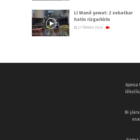
Li Wanê şewat: 2 xebatkar
hatin rizgarkirin
27 TÎRMEH 2026
Ajansa 
lêkolîn
Bi şîar
esa
Ajansa