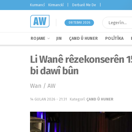
Kurmancî
Kirmanckî
|
Derbarê Me De
|
08 TEBAX 2026
ROJANE
JIN
ÇAND Û HUNER
POLÎTÎKA
Li Wanê rêzekonserên 1
bi dawî bûn
Wan / AW
14 GULAN 2026 - 21:31
Kategorî:
ÇAND Û HUNER