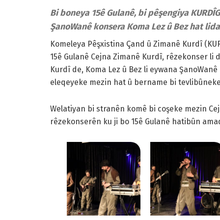
Bi boneya 15ê Gulanê, bi pêşengiya KURDÎ
ŞanoWanê konsera Koma Lez û Bez hat lidar
Komeleya Pêşxistina Çand û Zimanê Kurdî (K
15ê Gulanê Cejna Zimanê Kurdî, rêzekonser li d
Kurdî de, Koma Lez û Bez li eywana ŞanoWanê de
eleqeyeke mezin hat û bername bi tevlibûneke x
Welatiyan bi stranên komê bi coşeke mezin Cej
rêzekonserên ku ji bo 15ê Gulanê hatibûn amad