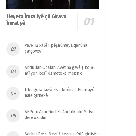
Heyeta Îmraliyê çû Girava
Îmraliyê
Vaye 12 xalên pêşnûmeya qanûna
çarçoveyî
Abdullah Ocalan: Avêtina gavê ji bo 86
mîlyon kesî xizmeteke mezin e
Ji bo gora lawê xwe bibîne ji Fransayê
hate Şirnexê
AKPê û Akin Gurlek Abdulkadîr Selvî
derewandin
Serhat Eren: Nezî 3 hezar û 900 girtiyên