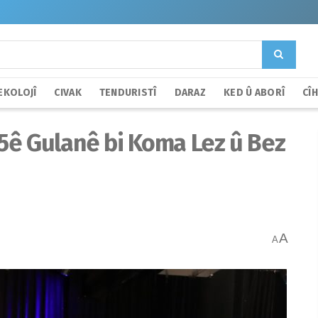
EKOLOJÎ
CIVAK
TENDURISTÎ
DARAZ
KED Û ABORÎ
CÎ
5ê Gulanê bi Koma Lez û Bez
A
A