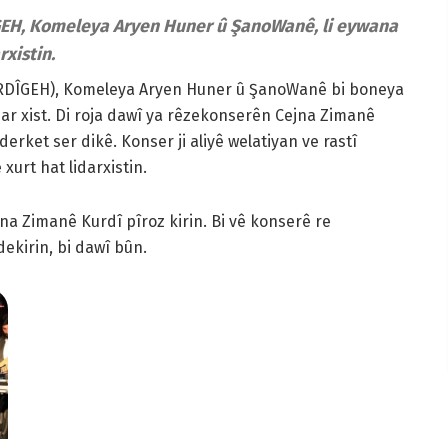
GEH, Komeleya Aryen Huner û ŞanoWanê, li eywana
xistin.
URDÎGEH), Komeleya Aryen Huner û ŞanoWanê bi boneya
ar xist. Di roja dawî ya rêzekonserên Cejna Zimanê
rket ser dikê. Konser ji aliyê welatiyan ve rastî
urt hat lidarxistin.
na Zimanê Kurdî pîroz kirin. Bi vê konserê re
ekirin, bi dawî bûn.