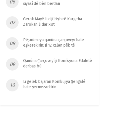
siyasî dê bên berdan
Gerok Mayê li dijî hişbirê Kargeha
Zarokan li dar xist
Pêşnûmeya qanûna çarçoveyî hate
eşkerekirin: Ji 12 xalan pêk tê
Qanûna Çarçoveyî ji Komîsyona Edaletê
derbas bû
Li gelek bajaran Komkujiya Şengalê
hate şermezarkirin