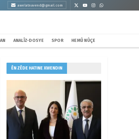
awelatnavend@gmail.com
HAN
ANALÎZ-DOSYE
SPOR
HEMÛ NÛÇE
ÊN ZÊDE HATINE XWENDIN