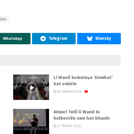
Wan
WhatsApp
Li Wanê komeleya ‘Demhat’
hat vekirin
30 TÎRMEH 2026
Ahmet Tellî li Wanê bi
helbestên xwe hat bîranîn
27 TÎRMEH 2026