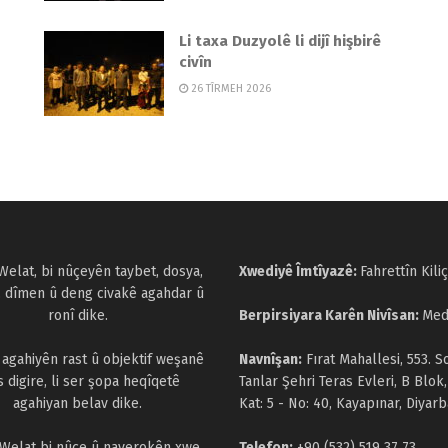
Li taxa Duzyolê li dijî hişbirê
civîn
26 TÎRMEH 2026
Welat, bi nûçeyên taybet, dosya,
Xwediyê Îmtîyazê:
Fahrettîn Kiliç
, dîmen û deng civakê agahdar û
ronî dike.
Berpirsiyara Karên Nivîsan:
Med
a agahiyên rast û objektif weşanê
Navnîşan:
Fırat Mahallesi, 553. S
s digire, li ser şopa heqîqetê
Tanlar Şehri Teras Evleri, B Blok,
agahiyan belav dike.
Kat: 5 - No: 40, Kayapınar, Diyarb
 Welat bi nûçe û naverokên xwe
Telefon:
+90 (532) 519 37 73