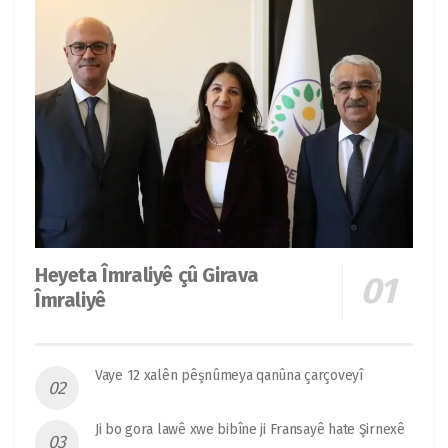
Heyeta Îmraliyê çû Girava
Îmraliyê
Vaye 12 xalên pêşnûmeya qanûna çarçoveyî
Ji bo gora lawê xwe bibîne ji Fransayê hate Şirnexê