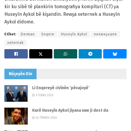
kir ku sibê tê plankirin tomografiya kompîturî (CT) ya
Huseyîn Aykol bê kişandin. Rewşa xeternek a Huseyîn
Aykol didome.
Etîket:
Derman
Enqere
Huseyîn Aykol
nexweşxane
xeternak
Nûçeyên
Din
Li Enqereyê civînên ‘pêvajoyê’
6 TEBAX 2026
Kurê Huseyîn Aykol jiyana xwe ji dest da
24 TÎRMEH 2026