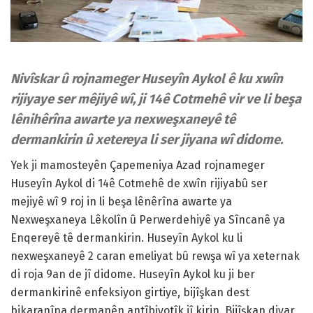
Nivîskar û rojnameger Huseyîn Aykol ê ku xwîn
rijiyaye ser mêjiyê wî, ji 14ê Cotmehê vir ve li beşa
lênihêrîna awarte ya nexweşxaneyê tê
dermankirin û xetereya li ser jiyana wî didome.
Yek ji mamosteyên Çapemeniya Azad rojnameger
Huseyîn Aykol di 14ê Cotmehê de xwîn rijiyabû ser
mejiyê wî 9 roj in li beşa lênêrîna awarte ya
Nexweşxaneya Lêkolîn û Perwerdehiyê ya Sîncanê ya
Enqereyê tê dermankirin. Huseyîn Aykol ku li
nexweşxaneyê 2 caran emeliyat bû rewşa wî ya xeternak
di roja 9an de jî didome. Huseyîn Aykol ku ji ber
dermankirinê enfeksiyon girtiye, bijîşkan dest
bikaranîna dermanên antîbiyotîk jî kirin. Bijîşkan diyar