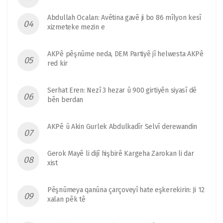
Abdullah Ocalan: Avêtina gavê ji bo 86 mîlyon kesî
xizmeteke mezin e
AKPê pêşnûme neda, DEM Partiyê jî helwesta AKPê
red kir
Serhat Eren: Nezî 3 hezar û 900 girtiyên siyasî dê
bên berdan
AKPê û Akin Gurlek Abdulkadîr Selvî derewandin
Gerok Mayê li dijî hişbirê Kargeha Zarokan li dar
xist
Pêşnûmeya qanûna çarçoveyî hate eşkerekirin: Ji 12
xalan pêk tê