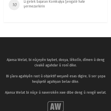
Li gelek bajaran Komkujiya Şengalê hate
şermezarkirin
Ajansa Welat, bi nûçeyên taybet, dosya, lêkolîn, dîmen û deng
civakê agahdar û ronî dike.
Bi şîara agahiyên rast û objektif weşanê esas digire, li ser şopa
heqîqetê agahiyan belav dike.
Ajansa Welat bi nûçe û naverokên xwe dibe deng û rengê welat.