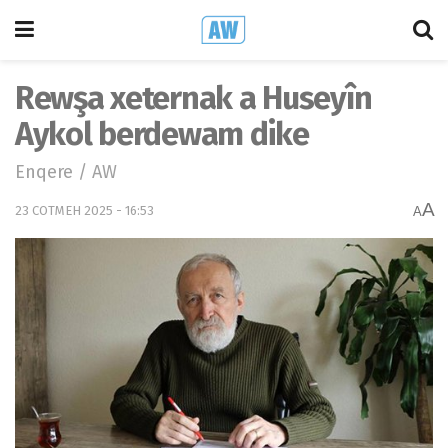
Rewşa xeternak a Huseyîn
Aykol berdewam dike
Enqere / AW
A
23 COTMEH 2025 - 16:53
A