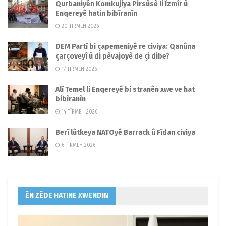
Qurbaniyên Komkujiya Pirsûsê li Îzmîr û
Enqereyê hatin bibîranîn
20 TÎRMEH 2026
DEM Partî bi çapemeniyê re civiya: Qanûna
çarçoveyî û di pêvajoyê de çi dibe?
17 TÎRMEH 2026
Alî Temel li Enqereyê bi stranên xwe ve hat
bibîranîn
14 TÎRMEH 2026
Berî lûtkeya NATOyê Barrack û Fîdan civiya
6 TÎRMEH 2026
ÊN ZÊDE HATINE XWENDIN