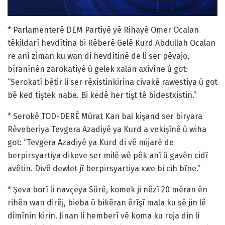
* Parlamenterê DEM Partiyê yê Rihayê Omer Ocalan
têkildarî hevdîtina bi Rêberê Gelê Kurd Abdullah Ocalan
re anî ziman ku wan di hevdîtinê de li ser pêvajo,
bîranînên zarokatiyê û gelek xalan axivîne û got:
“Serokatî bêtir li ser rêxistinkirina civakê rawestiya û got
bê ked tiştek nabe. Bi kedê her tişt tê bidestxistin.”
* Serokê TOD-DERÊ Mûrat Kan bal kişand ser biryara
Rêveberiya Tevgera Azadiyê ya Kurd a vekişînê û wiha
got: “Tevgera Azadiyê ya Kurd di vê mijarê de
berpirsyartiya dikeve ser milê wê pêk anî û gavên cidî
avêtin. Divê dewlet jî berpirsyartiya xwe bi cih bîne.”
* Şeva borî li navçeya Sûrê, komek ji nêzî 20 mêran ên
rihên wan dirêj, bieba û bikêran êrîşî mala ku sê jin lê
dimînin kirin. Jinan li hemberî vê koma ku roja din li