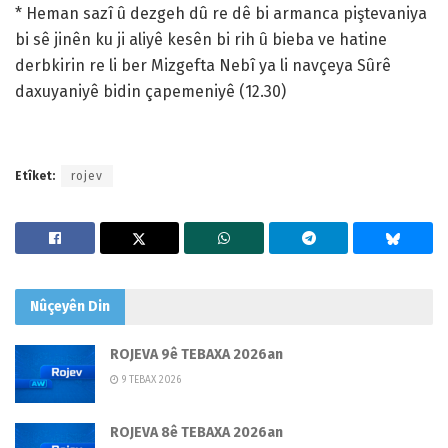
* Heman sazî û dezgeh dû re dê bi armanca piştevaniya
bi sê jinên ku ji aliyê kesên bi rih û bieba ve hatine
derbkirin re li ber Mizgefta Nebî ya li navçeya Sûrê
daxuyaniyê bidin çapemeniyê (12.30)
Etîket:
rojev
Nûçeyên
Din
ROJEVA 9ê TEBAXA 2026an
9 TEBAX 2026
ROJEVA 8ê TEBAXA 2026an