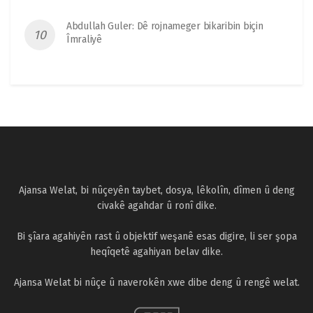
Abdullah Guler: Dê rojnameger bikaribin biçin
Îmraliyê
Ajansa Welat, bi nûçeyên taybet, dosya, lêkolîn, dîmen û deng
civakê agahdar û ronî dike.
Bi şîara agahiyên rast û objektif weşanê esas digire, li ser şopa
heqîqetê agahiyan belav dike.
Ajansa Welat bi nûçe û naverokên xwe dibe deng û rengê welat.