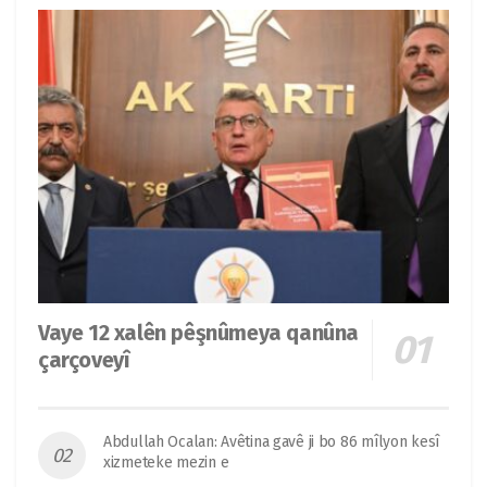
Vaye 12 xalên pêşnûmeya qanûna
çarçoveyî
Abdullah Ocalan: Avêtina gavê ji bo 86 mîlyon kesî
xizmeteke mezin e