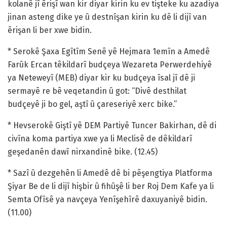
kolanê jî êrişî wan kir diyar kirin ku ev tişteke ku azadiya
jinan asteng dike ye û destnîşan kirin ku dê li dijî van
êrişan li ber xwe bidin.
* Serokê Şaxa Egîtîm Senê yê Hejmara 1emîn a Amedê
Farûk Ercan têkildarî budçeya Wezareta Perwerdehiyê
ya Neteweyî (MEB) diyar kir ku budçeya îsal jî dê ji
sermayê re bê veqetandin û got: “Divê desthilat
budçeyê ji bo gel, aştî û çareseriyê xerc bike.”
* Hevserokê Giştî yê DEM Partiyê Tuncer Bakirhan, dê di
civîna koma partiya xwe ya li Meclisê de dêkildarî
geşedanên dawî nirxandinê bike. (12.45)
* Sazî û dezgehên li Amedê dê bi pêşengtiya Platforma
Şiyar Be de li dijî hişbir û fihûşê li ber Roj Dem Kafe ya li
Semta Ofîsê ya navçeya Yenîşehîrê daxuyaniyê bidin.
(11.00)