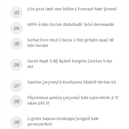
Ji bo gora lawê xwe bibîne ji Fransayê hate Şirnexê
AKPê û Akin Gurlek Abdulkadîr Selvî derewandin
Serhat Eren: Nezî 3 hezar û 900 girtiyên siyasî dê
bên berdan
Gerok Mayê li dijî hişbirê Kargeha Zarokan li dar
xist
Qanûna Çarçoveyî ji Komîsyona Edaletê derbas bû
Pêşnûmeya qanûna çarçoveyî hate eşkerekirin: Ji 12
xalan pêk tê
Li gelek bajaran Komkujiya Şengalê hate
şermezarkirin