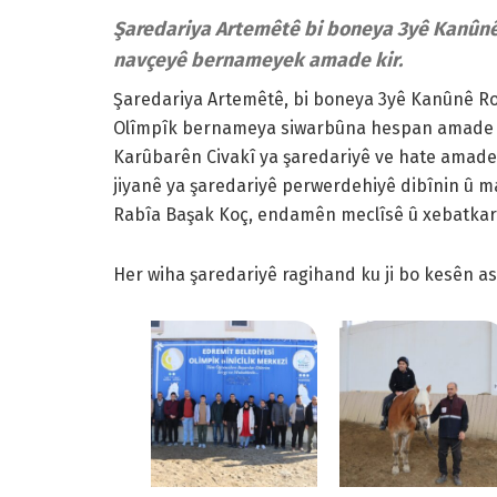
Şaredariya Artemêtê bi boneya 3yê Kanûnê 
navçeyê bernameyek amade kir.
Şaredariya Artemêtê, bi boneya 3yê Kanûnê Ro
Olîmpîk bernameya siwarbûna hespan amade ki
Karûbarên Civakî ya şaredariyê ve hate amade
jiyanê ya şaredariyê perwerdehiyê dibînin û 
Rabîa Başak Koç, endamên meclîsê û xebatkarê
Her wiha şaredariyê ragihand ku ji bo kesên 