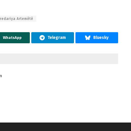
redariya Artemêtê
WhatsApp
n