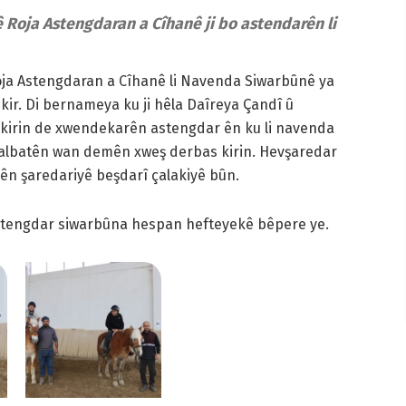
Roja Astengdaran a Cîhanê ji bo astendarên li
ja Astengdaran a Cîhanê li Navenda Siwarbûnê ya
r. Di bernameya ku ji hêla Daîreya Çandî û
kirin de xwendekarên astengdar ên ku li navenda
malbatên wan demên xweş derbas kirin. Hevşaredar
n şaredariyê beşdarî çalakiyê bûn.
astengdar siwarbûna hespan hefteyekê bêpere ye.