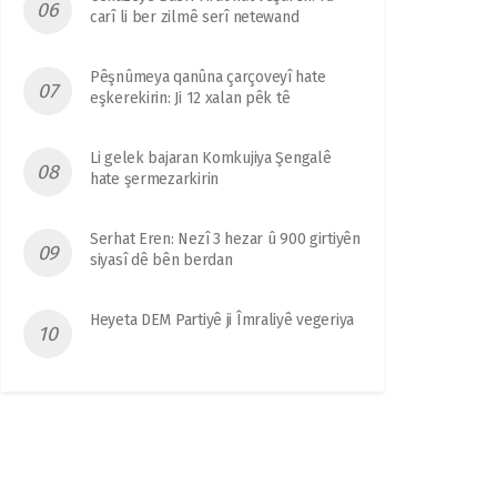
carî li ber zilmê serî netewand
Pêşnûmeya qanûna çarçoveyî hate
eşkerekirin: Ji 12 xalan pêk tê
Li gelek bajaran Komkujiya Şengalê
hate şermezarkirin
Serhat Eren: Nezî 3 hezar û 900 girtiyên
siyasî dê bên berdan
Heyeta DEM Partiyê ji Îmraliyê vegeriya