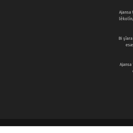
Ajansa 
lêkolîn
Bi şîar
esa
Ajansa
© 2024
Ajansa Welat
● Yekemîn Ajansa xwerû Kurdî ● Hemû maf 