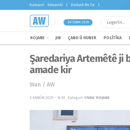
Kurmancî
Kirmanckî
|
Derbarê Me De
|
06 TEBAX 2026
ROJANE
JIN
ÇAND Û HUNER
POLÎTÎKA
Şaredariya Artemêtê ji
amade kir
Wan / AW
3 KANÛN 2025 - 16:10
Kategorî:
CIVAK
,
ROJANE