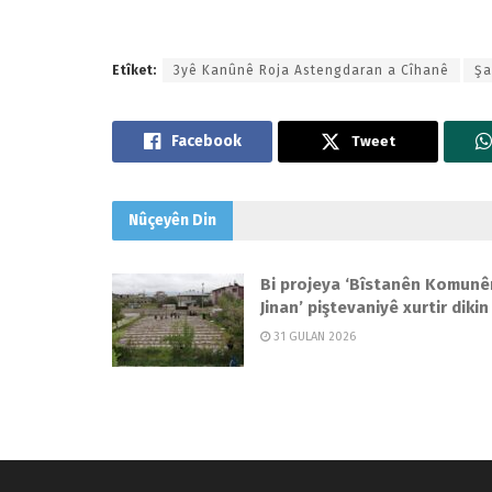
Etîket:
3yê Kanûnê Roja Astengdaran a Cîhanê
Şa
Tweet
Nûçeyên
Din
Bi projeya ‘Bîstanên Komunê
Jinan’ piştevaniyê xurtir dikin
31 GULAN 2026