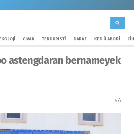
EKOLOJÎ
CIVAK
TENDURISTÎ
DARAZ
KED Û ABORÎ
CÎ
 bo astengdaran bernameyek
A
A