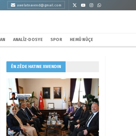
awelatnavend@gmail.com
HAN
ANALÎZ-DOSYE
SPOR
HEMÛ NÛÇE
ÊN ZÊDE HATINE XWENDIN