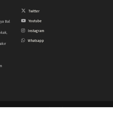
Twitter
Youtube
ya Bal
Instagram
okak,
Whatsapp
akır
om
Serrûpel
Têkilî
Derbarê Me De