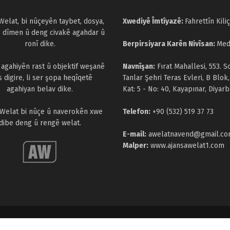
Welat, bi nûçeyên taybet, dosya,
Xwediyê Îmtîyazê:
Fahrettîn Kiliç
, dîmen û deng civakê agahdar û
ronî dike.
Berpirsiyara Karên Nivîsan:
Med
a agahiyên rast û objektif weşanê
Navnîşan:
Fırat Mahallesi, 553. S
s digire, li ser şopa heqîqetê
Tanlar Şehri Teras Evleri, B Blok,
agahiyan belav dike.
Kat: 5 - No: 40, Kayapınar, Diyarb
 Welat bi nûçe û naverokên xwe
Telefon:
+90 (532) 519 37 73
dibe deng û rengê welat.
E-mail:
awelatnavend@gmail.c
Malper:
www.ajansawelat1.com
parastî ne