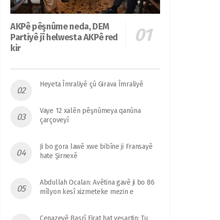
AKPê pêşnûme neda, DEM
Partiyê jî helwesta AKPê red
kir
Heyeta Îmraliyê çû Girava Îmraliyê
Vaye 12 xalên pêşnûmeya qanûna
çarçoveyî
Ji bo gora lawê xwe bibîne ji Fransayê
hate Şirnexê
Abdullah Ocalan: Avêtina gavê ji bo 86
mîlyon kesî xizmeteke mezin e
Cenazeyê Basrî Firat hat veşartin: Tu