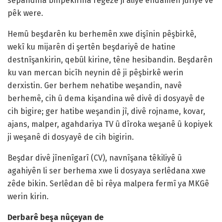
sepandina binpêkirina rêgezê ji aliyê endamên juriye ve
pêk were.
Hemû beşdarên ku berhemên xwe dişînin pêşbirkê,
wekî ku mijarên di şertên beşdariyê de hatine
destnîşankirin, qebûl kirine, têne hesibandin. Beşdarên
ku van mercan bicîh neynin dê ji pêşbirkê werin
derxistin. Ger berhem nehatibe weşandin, navê
berhemê, cih û dema kişandina wê divê di dosyayê de
cih bigire; ger hatibe weşandin jî, divê rojname, kovar,
ajans, malper, agahdariya TV û dîroka weşanê û kopiyek
ji weşanê di dosyayê de cih bigirin.
Beşdar divê jînenîgarî (CV), navnîşana têkiliyê û
agahiyên li ser berhema xwe li dosyaya serlêdana xwe
zêde bikin. Serlêdan dê bi rêya malpera fermî ya MKGê
werin kirin.
Derbarê beşa nûçeyan de