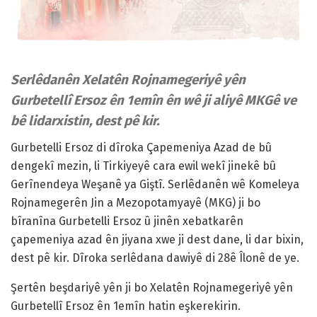
Serlêdanên Xelatên Rojnamegeriyê yên
Gurbetellî Ersoz ên 1emîn ên wê ji aliyê MKGê ve
bê lidarxistin, dest pê kir.
Gurbetelli Ersoz di dîroka Çapemeniya Azad de bû
dengekî mezin, li Tirkiyeyê cara ewil wekî jinekê bû
Gerînendeya Weşanê ya Giştî. Serlêdanên wê Komeleya
Rojnamegerên Jin a Mezopotamyayê (MKG) ji bo
bîranîna Gurbetelli Ersoz û jinên xebatkarên
çapemeniya azad ên jiyana xwe ji dest dane, li dar bixin,
dest pê kir. Dîroka serlêdana dawiyê di 28ê Îlonê de ye.
Şertên beşdariyê yên ji bo Xelatên Rojnamegeriyê yên
Gurbetellî Ersoz ên 1emîn hatin eşkerekirin.