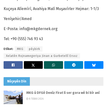
Kuçeya Alîemîrî, Avahiya Malî Muşavîrler Hejmar: 1-1/3
Yenîşehir/Amed
E-Posta:
info@mkgdernek.org
Tel: +90 (555) 746 93 43
Etîket:
MKG
pêşbirk
Xelatên Rojnamegeriya Jinan a Gurbetellî Ersoz
Nûçeyên
Din
MKG û DFGê Denîz Firat li ser gora wê bi bîr anî
8 TEBAX 2026