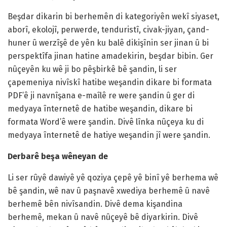
Beşdar dikarin bi berhemên di kategoriyên wekî siyaset,
aborî, ekolojî, perwerde, tenduristî, civak-jiyan, çand-
huner û werzîşê de yên ku balê dikişînin ser jinan û bi
perspektîfa jinan hatine amadekirin, beşdar bibin. Ger
nûçeyên ku wê ji bo pêşbirkê bê şandin, li ser
çapemeniya nivîskî hatibe weşandin dikare bi formata
PDF’ê ji navnîşana e-maîlê re were şandin û ger di
medyaya înternetê de hatibe weşandin, dikare bi
formata Word’ê were şandin. Divê lînka nûçeya ku di
medyaya înternetê de hatiye weşandin jî were şandin.
Derbarê beşa wêneyan de
Li ser rûyê dawiyê yê qoziya çepê yê binî yê berhema wê
bê şandin, wê nav û paşnavê xwediya berhemê û navê
berhemê bên nivîsandin. Divê dema kişandina
berhemê, mekan û navê nûçeyê bê diyarkirin. Divê