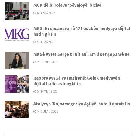
MGK dê bi rojeva ‘pêvajoyê’ bicive
6 TEBAX 2026
MKG: 5 rojnamevan û 17 hesabên medyaya dîjîtal
hatin girtin
4 TEBAX 2026
MKGê Ayfer Serçe bi bîr anî: Em li ser şopa wê ne
19 TÎRMEH 2026
Rapora MKGê ya Hezîranê: Gelek medyayên
dîjîtal hatin astengkirin
5 TÎRMEH 2026
Atolyeya ‘Rojnamegeriya Aştiyê’ hate li darxistin
14 GULAN 2026