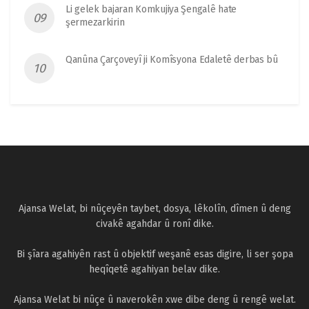
Li gelek bajaran Komkujiya Şengalê hate
şermezarkirin
Qanûna Çarçoveyî ji Komîsyona Edaletê derbas bû
Ajansa Welat, bi nûçeyên taybet, dosya, lêkolîn, dîmen û deng
civakê agahdar û ronî dike.
Bi şîara agahiyên rast û objektif weşanê esas digire, li ser şopa
heqîqetê agahiyan belav dike.
Ajansa Welat bi nûçe û naverokên xwe dibe deng û rengê welat.