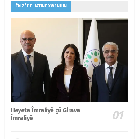
ÊN ZÊDE HATINE XWENDIN
Heyeta Îmraliyê çû Girava
Îmraliyê