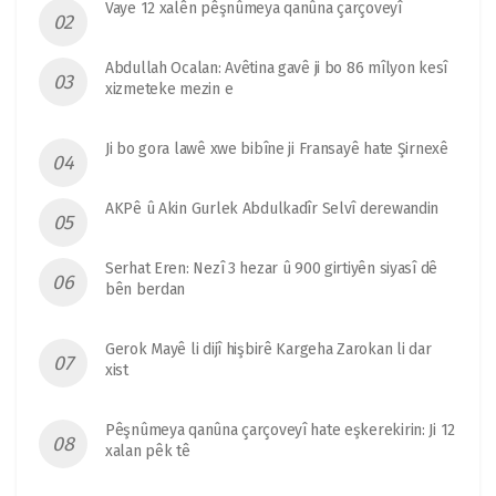
Vaye 12 xalên pêşnûmeya qanûna çarçoveyî
Abdullah Ocalan: Avêtina gavê ji bo 86 mîlyon kesî
xizmeteke mezin e
Ji bo gora lawê xwe bibîne ji Fransayê hate Şirnexê
AKPê û Akin Gurlek Abdulkadîr Selvî derewandin
Serhat Eren: Nezî 3 hezar û 900 girtiyên siyasî dê
bên berdan
Gerok Mayê li dijî hişbirê Kargeha Zarokan li dar
xist
Pêşnûmeya qanûna çarçoveyî hate eşkerekirin: Ji 12
xalan pêk tê