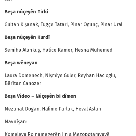
Beşa nûçeyên Tirkî
Gultan Kişanak, Tugçe Tatari, Pinar Ogunç, Pinar Ural
Beşa nûçeyên Kurdî
Semiha Alankuş, Hatice Kamer, Hesna Muhemed
Beşa wêneyan
Laura Domenech, Nişmiye Guler, Reyhan Hacioglu,
Bêrîtan Canozer
Beşa Vîdeo – Nûçeyên bi dîmen
Nezahat Dogan, Halime Parlak, Heval Aslan
Navnîşan:
Komeleya Rojnamegerên Jin a Mezopotamyayê