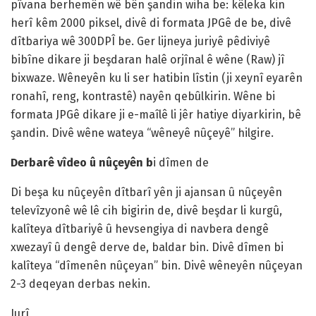
pîvana berhemên wê bên şandin wiha be: kêleka kin
herî kêm 2000 piksel, divê di formata JPGê de be, divê
dîtbariya wê 300DPÎ be. Ger lijneya juriyê pêdiviyê
bibîne dikare ji beşdaran halê orjînal ê wêne (Raw) jî
bixwaze. Wêneyên ku li ser hatibin lîstin (ji xeynî eyarên
ronahî, reng, kontrastê) nayên qebûlkirin. Wêne bi
formata JPGê dikare ji e-maîlê li jêr hatiye diyarkirin, bê
şandin. Divê wêne wateya “wêneyê nûçeyê” hilgire.
Derbarê vîdeo û nûçeyên b
i dîmen de
Di beşa ku nûçeyên dîtbarî yên ji ajansan û nûçeyên
televîzyonê wê lê cih bigirin de, divê beşdar li kurgû,
kalîteya dîtbariyê û hevsengiya di navbera dengê
xwezayî û dengê derve de, baldar bin. Divê dîmen bi
kalîteya “dîmenên nûçeyan” bin. Divê wêneyên nûçeyan
2-3 deqeyan derbas nekin.
Jurî