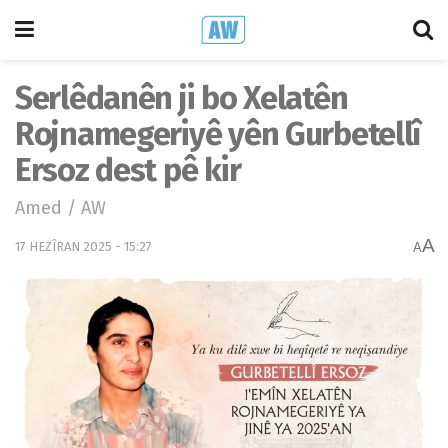
Serlêdanên ji bo Xelatên
Rojnamegeriyê yên Gurbetellî
Ersoz dest pê kir
Amed / AW
A
17 HEZÎRAN 2025 - 15:27
A