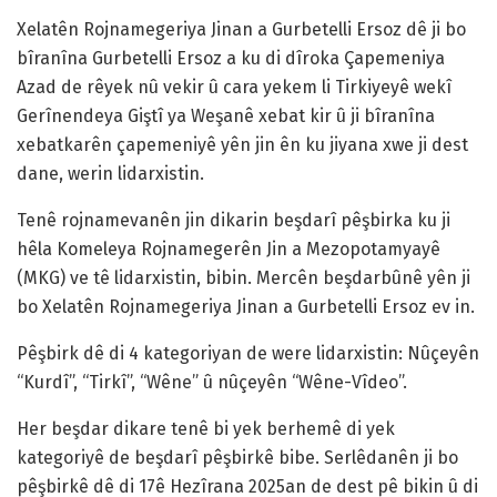
Xelatên Rojnamegeriya Jinan a Gurbetelli Ersoz dê ji bo
bîranîna Gurbetelli Ersoz a ku di dîroka Çapemeniya
Azad de rêyek nû vekir û cara yekem li Tirkiyeyê wekî
Gerînendeya Giştî ya Weşanê xebat kir û ji bîranîna
xebatkarên çapemeniyê yên jin ên ku jiyana xwe ji dest
dane, werin lidarxistin.
Tenê rojnamevanên jin dikarin beşdarî pêşbirka ku ji
hêla Komeleya Rojnamegerên Jin a Mezopotamyayê
(MKG) ve tê lidarxistin, bibin. Mercên beşdarbûnê yên ji
bo Xelatên Rojnamegeriya Jinan a Gurbetelli Ersoz ev in.
Pêşbirk dê di 4 kategoriyan de were lidarxistin: Nûçeyên
“Kurdî”, “Tirkî”, “Wêne” û nûçeyên “Wêne-Vîdeo”.
Her beşdar dikare tenê bi yek berhemê di yek
kategoriyê de beşdarî pêşbirkê bibe. Serlêdanên ji bo
pêşbirkê dê di 17ê Hezîrana 2025an de dest pê bikin û di