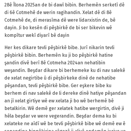
28ê Îlona 2025an de bi dawî bibin. Berhemên serketî dê
di 6ê Cotmehê de werin ragihandin. Xelat dê di 8ê
Cotmehê de, di merasîma dê were lidarxistin de, bê
dayin. Ji bo kesên di pêşbirkê de bi ser bikevin wê
kompîtur wekî diyarî bê dayin
Her kes dikare tevli pêşbirkê bibe. Jurî nikarin tevli
pêşbirkê bibin. Berhemên ku ji bo pêşbirkê hatine
şandin divê berî 8ê Cotmeha 2024an nehatibin
weşandin. Beşdar dikare bi berhemeke ku di nav salekê
de xelat negirtibe û di pêşbirkeke dinê de nehatibe
pêşandan, tevli pêşbirkê bibe. Ger eşkere bibe ku
berhem di nav salekê de li dereke dinê hatiye pêşandan
an jî xelat girtiye wê ew xelata ji bo wê berhemê bê
betalkirin. Wê demê ger xelatek hatibe wergirtin, divê ji
hêla beşdar ve were vegerandin. Beşdar dema ku bi
xelateke ne aîdî wê be tevli pêşbirkê bibe wê demê ew ê