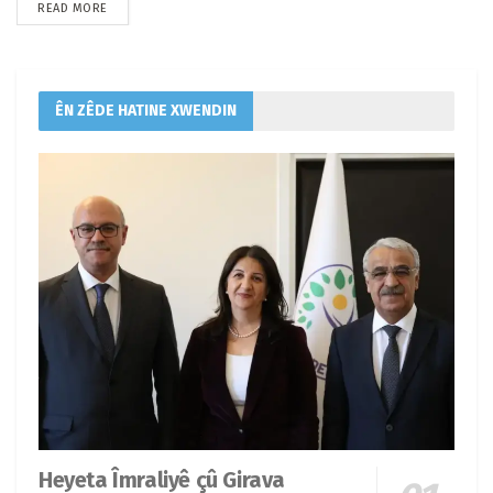
READ MORE
ÊN ZÊDE HATINE XWENDIN
Heyeta Îmraliyê çû Girava