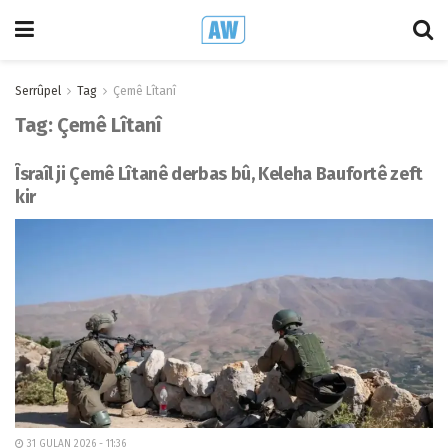
Serrûpel
Tag
Çemê Lîtanî
Tag:
Çemê Lîtanî
Îsraîl ji Çemê Lîtanê derbas bû, Keleha Baufortê zeft
kir
31 GULAN 2026 - 11:36