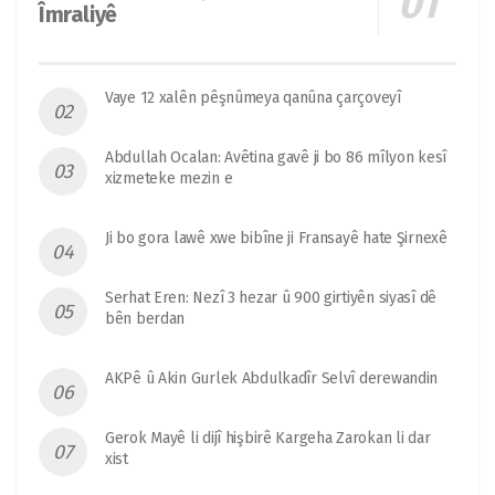
Îmraliyê
Vaye 12 xalên pêşnûmeya qanûna çarçoveyî
Abdullah Ocalan: Avêtina gavê ji bo 86 mîlyon kesî
xizmeteke mezin e
Ji bo gora lawê xwe bibîne ji Fransayê hate Şirnexê
Serhat Eren: Nezî 3 hezar û 900 girtiyên siyasî dê
bên berdan
AKPê û Akin Gurlek Abdulkadîr Selvî derewandin
Gerok Mayê li dijî hişbirê Kargeha Zarokan li dar
xist