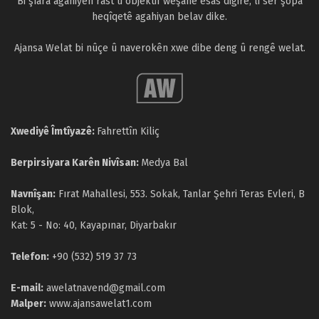
Bi şîara agahiyên rast û objektif weşanê esas digire, li ser şopa
heqîqetê agahiyan belav dike.
Ajansa Welat bi nûçe û naverokên xwe dibe deng û rengê welat.
Xwediyê Îmtîyazê:
Fahrettîn Kiliç
Berpirsiyara Karên Nivîsan:
Medya Bal
Navnîşan:
Fırat Mahallesi, 553. Sokak, Tanlar Şehri Teras Evleri, B
Blok,
Kat: 5 - No: 40, Kayapınar, Diyarbakır
Telefon:
+90 (532) 519 37 73
E-mail:
awelatnavend@gmail.com
Malper:
www.ajansawelat1.com