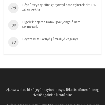
Pêşnûmeya qanûna çarçoveyî hate eşkerekirin: Ji 12
xalan pêk tê
Li gelek bajaran Komkujiya Şengalê hate
şermezarkirin
Heyeta DEM Partiyê ji Îmraliyê vegeriya
Ajansa Welat, bi nûçeyên taybet, dosya, lêkolîn, dîmen û deng
civakê agahdar û ronî dike.