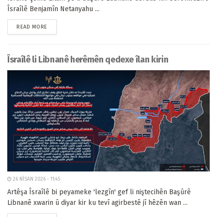
Îsraîlê Benjamîn Netanyahu ...
READ MORE
Îsraîlê li Libnanê herêmên qedexe îlan kirin
26 NÎSAN 2026 - 11:45
Artêşa Îsraîlê bi peyameke 'lezgîn' gef li niştecihên Başûrê
Libnanê xwarin û diyar kir ku tevî agirbestê jî hêzên wan ...