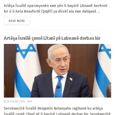
Artêşa Îsraîlê operasyonên xwe yên li başûrê Libnanê berfireh
kir û li Kela Beaufortê (Şiqêf) ya dîrokî ala xwe daliqand. ...
READ MORE
Artêşa Îsraîlê çemê Lîtanî yê Lubnanê derbas kir
29 GULAN 2026 - 19:31
Serokwezîrê Îsraîlê Benjamîn Netanyahu ragihand ku artêşa
Îsraîlê çemê Lîtanî yê li başûrê Lubnanê derbas kir. Serokwezîrê