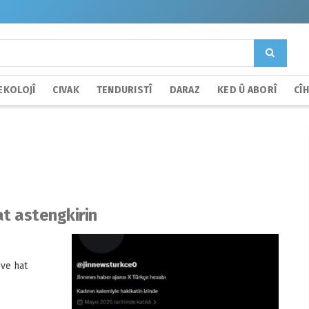
EKOLOJÎ
CIVAK
TENDURISTÎ
DARAZ
KED Û ABORÎ
CÎ
t astengkirin
 ve hat