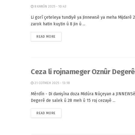
8 KANÛN 2025 - 10:43
Li gorî çeteleya tundiyê ya Jinnewsê ya meha Mijdarê 23
zarok hatin kuştin û 8 jin û ...
READ MORE
Ceza li rojnameger Oznûr Degerê 
21 COTMEH 2025 - 13:18
Mêrdîn - Di danişîna doza Midûra Nûçeyan a JINNEWS
Degerê de salek û 28 meh û 15 roj cezayê ...
READ MORE