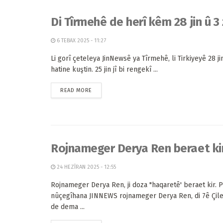
Di Tîrmehê de herî kêm 28 jin û 3
6 TEBAX 2025 - 11:27
Li gorî çeteleya JinNewsê ya Tîrmehê, li Tirkiyeyê 28 ji
hatine kuştin. 25 jin jî bi rengekî ...
READ MORE
Rojnameger Derya Ren beraet ki
24 HEZÎRAN 2025 - 12:55
Rojnameger Derya Ren, ji doza "haqaretê' beraet kir. 
nûçegîhana JINNEWS rojnameger Derya Ren, di 7ê Çil
de dema ...