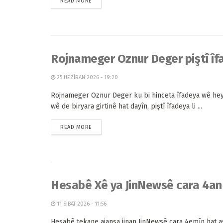
READ MORE
Rojnameger Oznur Deger piştî î
25 HEZÎRAN 2026 - 19:20
Rojnameger Oznur Deger ku bi hinceta îfadeya wê he
wê de biryara girtinê hat dayîn, piştî îfadeya li ...
READ MORE
Hesabê Xê ya JinNewsê cara 4an 
11 SIBAT 2026 - 11:56
Hesabê tekane ajansa jinan JinNewsê cara 4emîn hat as