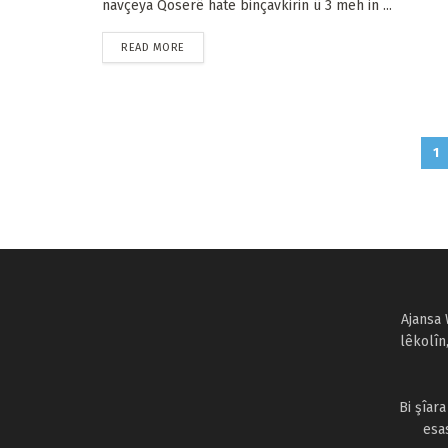
navçeya Qoserê hate binçavkirin û 3 meh in ...
READ MORE
1
Ajansa 
lêkolîn
Bi şîar
esa