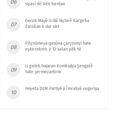
siyasî dê bên berdan
Gerok Mayê li dijî hişbirê Kargeha
Zarokan li dar xist
Pêşnûmeya qanûna çarçoveyî hate
eşkerekirin: Ji 12 xalan pêk tê
Li gelek bajaran Komkujiya Şengalê
hate şermezarkirin
Heyeta DEM Partiyê ji Îmraliyê vegeriya