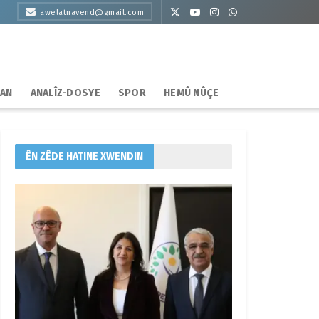
awelatnavend@gmail.com
HAN
ANALÎZ-DOSYE
SPOR
HEMÛ NÛÇE
ÊN ZÊDE HATINE XWENDIN