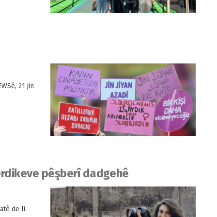
n
WSê, 21 jin
erdikeve pêşberî dadgehê
tê de li