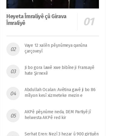
Heyeta Îmraliyê çû Girava
Îmraliyê
Vaye 12 xalên pêşnûmeya qanûna
çarçoveyî
Ji bo gora lawê xwe bibîne ji Fransayê
hate Şirnexê
Abdullah Ocalan: Avêtina gavê ji bo 86
mîlyon kesî xizmeteke mezin e
AKPê pêşnûme neda, DEM Partiyê jî
helwesta AKPê red kir
Serhat Eren: Nezî 3 hezar û 900 girtiyên