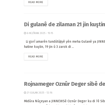
READ MORE
Di gulanê de zilaman 21 jin kuşti
6 HEZÎRAN 2025 - 15:15
Li gorî amarên tundûtûjiyê yên meha Gulanê ya JINNE
hatine kuştin, 19 jin û 3 zarok di ...
READ MORE
Rojnameger Oznûr Deger sibê d
21 GULAN 2025 - 12:16
Midûra Nûçeyan a JINNEWSê Oznûr Deger ku di 7ê Siba