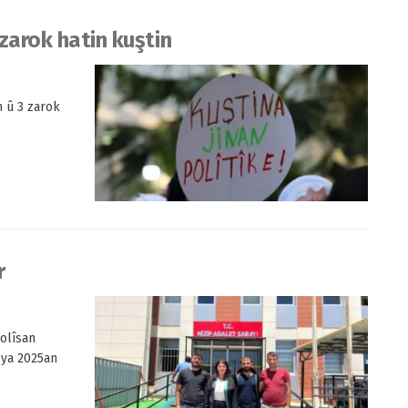
 zarok hatin kuştin
n û 3 zarok
r
Polîsan
eya 2025an