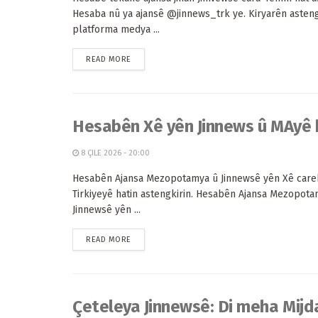
Hesaba nû ya ajansê @jinnews_trk ye. Kiryarên asteng
platforma medya ...
READ MORE
Hesabên Xê yên Jinnews û MAyê h
8 ÇILE 2026 - 20:00
Hesabên Ajansa Mezopotamya û Jinnewsê yên Xê carek
Tirkiyeyê hatin astengkirin. Hesabên Ajansa Mezopota
Jinnewsê yên ...
READ MORE
Çeteleya Jinnewsê: Di meha Mijdar