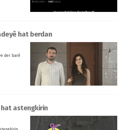
fadeyê hat berdan
ye der barê
hat astengkirin
tengkirin.