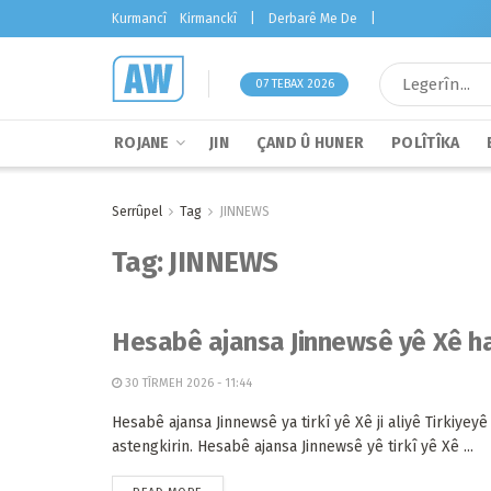
Kurmancî
Kirmanckî
|
Derbarê Me De
|
07 TEBAX 2026
ROJANE
JIN
ÇAND Û HUNER
POLÎTÎKA
Serrûpel
Tag
JINNEWS
Tag:
JINNEWS
Hesabê ajansa Jinnewsê yê Xê ha
30 TÎRMEH 2026 - 11:44
Hesabê ajansa Jinnewsê ya tirkî yê Xê ji aliyê Tirkiyeyê
astengkirin. Hesabê ajansa Jinnewsê yê tirkî yê Xê ...