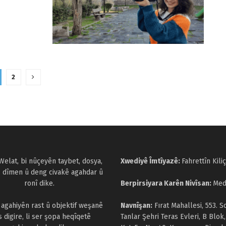
2
Welat, bi nûçeyên taybet, dosya,
Xwediyê Îmtîyazê:
Fahrettîn Kiliç
, dîmen û deng civakê agahdar û
ronî dike.
Berpirsiyara Karên Nivîsan:
Med
a agahiyên rast û objektif weşanê
Navnîşan:
Fırat Mahallesi, 553. S
s digire, li ser şopa heqîqetê
Tanlar Şehri Teras Evleri, B Blok,