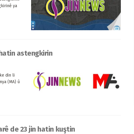
kirinê ya
atin astengkirin
e din li
mya (MA) û
ê de 23 jin hatin kuştin