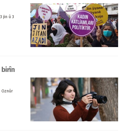
 jin û 3
birîn
ê Oznûr