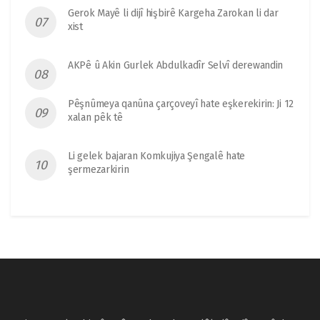
Gerok Mayê li dijî hişbirê Kargeha Zarokan li dar
xist
AKPê û Akin Gurlek Abdulkadîr Selvî derewandin
Pêşnûmeya qanûna çarçoveyî hate eşkerekirin: Ji 12
xalan pêk tê
Li gelek bajaran Komkujiya Şengalê hate
şermezarkirin