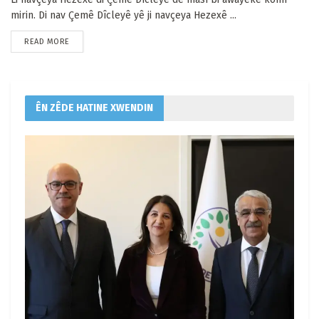
mirin. Di nav Çemê Dîcleyê yê ji navçeya Hezexê ...
READ MORE
ÊN ZÊDE HATINE XWENDIN