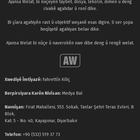
Ajansa Welat, bi nûçeyên taybet, dosya, lêkolîn, dîmen û deng
civakê agahdar û ronî dike.
Bi şîara agahiyên rast û objektif weşanê esas digire, li ser şopa
heqîqetê agahiyan belav dike.
Ajansa Welat bi nûçe û naverokên xwe dibe deng û rengê welat.
Xwediyê Îmtîyazê:
Fahrettîn Kiliç
Berpirsiyara Karên Nivîsan:
Medya Bal
Navnîşan:
Fırat Mahallesi, 553. Sokak, Tanlar Şehri Teras Evleri, B
Blok,
Kat: 5 - No: 40, Kayapınar, Diyarbakır
Telefon:
+90 (532) 519 37 73