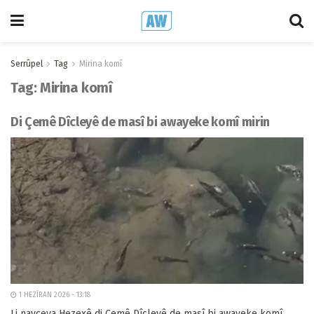
Serrûpel
Tag
Mirina komî
Tag:
Mirina komî
Di Çemê Dîcleyê de masî bi awayeke komî mirin
1 HEZÎRAN 2026 - 13:18
Li navçeya Hezexê di Çemê Dîcleyê de masî bi awayeke komî