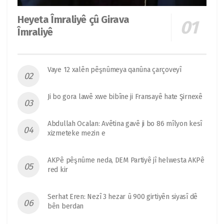
Heyeta Îmraliyê çû Girava
Îmraliyê
Vaye 12 xalên pêşnûmeya qanûna çarçoveyî
Ji bo gora lawê xwe bibîne ji Fransayê hate Şirnexê
Abdullah Ocalan: Avêtina gavê ji bo 86 mîlyon kesî
xizmeteke mezin e
AKPê pêşnûme neda, DEM Partiyê jî helwesta AKPê
red kir
Serhat Eren: Nezî 3 hezar û 900 girtiyên siyasî dê
bên berdan