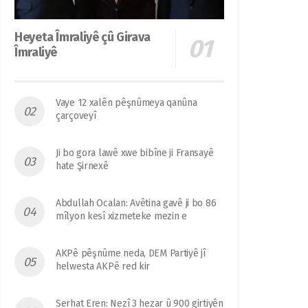
Heyeta Îmraliyê çû Girava
Îmraliyê
Vaye 12 xalên pêşnûmeya qanûna
çarçoveyî
Ji bo gora lawê xwe bibîne ji Fransayê
hate Şirnexê
Abdullah Ocalan: Avêtina gavê ji bo 86
mîlyon kesî xizmeteke mezin e
AKPê pêşnûme neda, DEM Partiyê jî
helwesta AKPê red kir
Serhat Eren: Nezî 3 hezar û 900 girtiyên