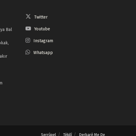
Twitter
Youtube
ya Bal
Instagram
okak,
Whatsapp
akır
om
Serrûpel
Têkilî
Derbarê Me De