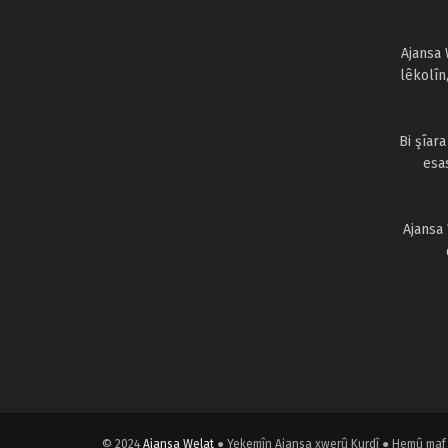
Ajansa 
lêkolîn
Bi şîar
esa
Ajansa
© 2024
Ajansa Welat
● Yekemîn Ajansa xwerû Kurdî ● Hemû maf 