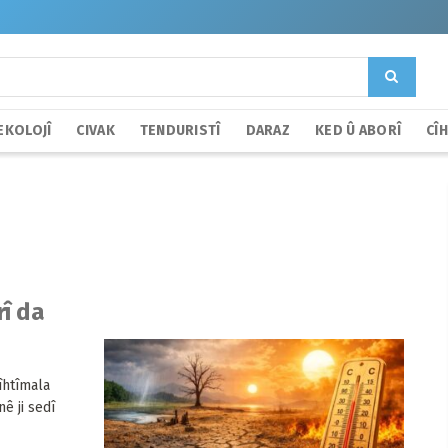
EKOLOJÎ
CIVAK
TENDURISTÎ
DARAZ
KED Û ABORÎ
CÎ
rî da
îhtîmala
ê ji sedî