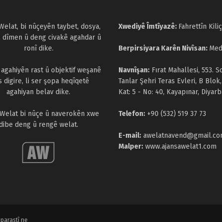
Welat, bi nûçeyên taybet, dosya,
Xwediyê Îmtîyazê:
Fahrettîn Kiliç
, dîmen û deng civakê agahdar û
ronî dike.
Berpirsiyara Karên Nivîsan:
Med
a agahiyên rast û objektif weşanê
Navnîşan:
Fırat Mahallesi, 553. S
s digire, li ser şopa heqîqetê
Tanlar Şehri Teras Evleri, B Blok,
agahiyan belav dike.
Kat: 5 - No: 40, Kayapınar, Diyarb
 Welat bi nûçe û naverokên xwe
Telefon:
+90 (532) 519 37 73
dibe deng û rengê welat.
E-mail:
awelatnavend@gmail.c
Malper:
www.ajansawelat1.com
parastî ne