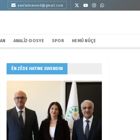
awelatnavend@gmail.com
HAN
ANALÎZ-DOSYE
SPOR
HEMÛ NÛÇE
ÊN ZÊDE HATINE XWENDIN