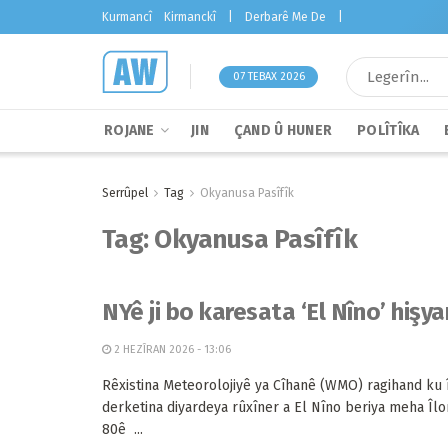
Kurmancî
Kirmanckî
|
Derbarê Me De
|
07 TEBAX 2026
ROJANE
JIN
ÇAND Û HUNER
POLÎTÎKA
Serrûpel
Tag
Okyanusa Pasîfîk
Tag:
Okyanusa Pasîfîk
NYê ji bo karesata ‘El Nîno’ hişya
2 HEZÎRAN 2026 - 13:06
Rêxistina Meteorolojiyê ya Cîhanê (WMO) ragihand ku 
derketina diyardeya rûxîner a El Nîno beriya meha Îlon
80ê ...