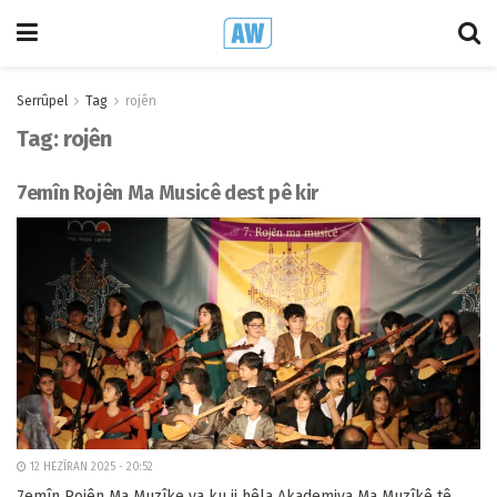
Serrûpel
Tag
rojên
Tag:
rojên
7emîn Rojên Ma Musicê dest pê kir
12 HEZÎRAN 2025 - 20:52
7emîn Rojên Ma Muzîke ya ku ji hêla Akademiya Ma Muzîkê tê