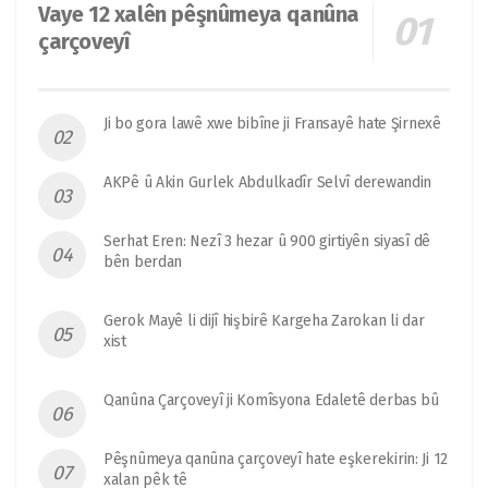
Vaye 12 xalên pêşnûmeya qanûna
çarçoveyî
Ji bo gora lawê xwe bibîne ji Fransayê hate Şirnexê
AKPê û Akin Gurlek Abdulkadîr Selvî derewandin
Serhat Eren: Nezî 3 hezar û 900 girtiyên siyasî dê
bên berdan
Gerok Mayê li dijî hişbirê Kargeha Zarokan li dar
xist
Qanûna Çarçoveyî ji Komîsyona Edaletê derbas bû
Pêşnûmeya qanûna çarçoveyî hate eşkerekirin: Ji 12
xalan pêk tê