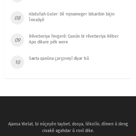
Abdullah Guler: Dê rojnameger bikaribin biçin
Îmraliyê
Rêveberiya Tevgerê: Qanûn bi rêveberiya Rêber
Apo dikare pêk were
Saeta qanûna çarçoveyî diyar bû
Ajansa Welat, bi nûçeyên taybet, dosya, lêkolîn, dîmen û deng
civakê agahdar û ronî dike.