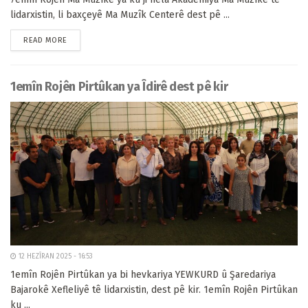
lidarxistin, li baxçeyê Ma Muzîk Centerê dest pê ...
READ MORE
1emîn Rojên Pirtûkan ya Îdirê dest pê kir
12 HEZÎRAN 2025 - 16:53
1emîn Rojên Pirtûkan ya bi hevkariya YEWKURD û Şaredariya
Bajarokê Xefleliyê tê lidarxistin, dest pê kir. 1emîn Rojên Pirtûkan
ku ...