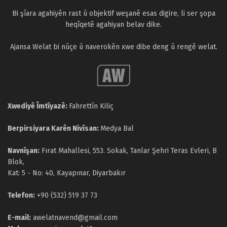
Bi şîara agahiyên rast û objektif weşanê esas digire, li ser şopa
heqîqetê agahiyan belav dike.
Ajansa Welat bi nûçe û naverokên xwe dibe deng û rengê welat.
Xwediyê Îmtîyazê:
Fahrettîn Kiliç
Berpirsiyara Karên Nivîsan:
Medya Bal
Navnîşan:
Fırat Mahallesi, 553. Sokak, Tanlar Şehri Teras Evleri, B
Blok,
Kat: 5 - No: 40, Kayapınar, Diyarbakır
Telefon:
+90 (532) 519 37 73
E-mail:
awelatnavend@gmail.com