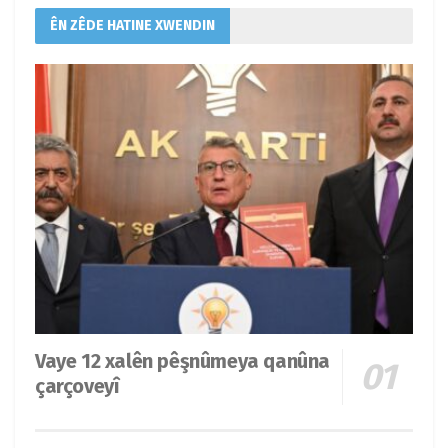
ÊN ZÊDE HATINE XWENDIN
Vaye 12 xalên pêşnûmeya qanûna
çarçoveyî