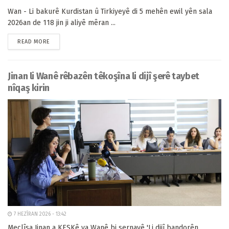
Wan - Li bakurê Kurdistan û Tirkiyeyê di 5 mehên ewil yên sala
2026an de 118 jin ji aliyê mêran ...
READ MORE
Jinan li Wanê rêbazên têkoşîna li dijî şerê taybet
nîqaş kirin
7 HEZÎRAN 2026 - 13:42
Meclîsa Jinan a KESKê ya Wanê bi sernavê 'Li dijî bandorên