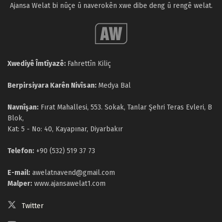
Ajansa Welat bi nûçe û naverokên xwe dibe deng û rengê welat.
Xwediyê Îmtîyazê:
Fahrettîn Kiliç
Berpirsiyara Karên Nivîsan:
Medya Bal
Navnîşan:
Fırat Mahallesi, 553. Sokak, Tanlar Şehri Teras Evleri, B
Blok,
Kat: 5 - No: 40, Kayapınar, Diyarbakır
Telefon:
+90 (532) 519 37 73
E-mail:
awelatnavend@gmail.com
Malper:
www.ajansawelat1.com
Twitter