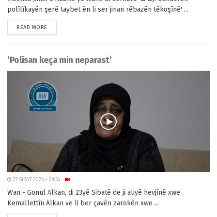
polîtîkayên şerê taybet ên li ser jinan rêbazên têkoşînê' ...
READ MORE
‘Polîsan keça min neparast’
27 SIBAT 2026 - 08:54
Wan - Gonul Alkan, di 23yê Sibatê de ji aliyê hevjînê xwe
Kemallettîn Alkan ve li ber çavên zarokên xwe ...