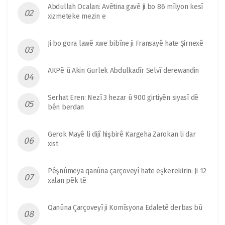
Abdullah Ocalan: Avêtina gavê ji bo 86 mîlyon kesî
xizmeteke mezin e
Ji bo gora lawê xwe bibîne ji Fransayê hate Şirnexê
AKPê û Akin Gurlek Abdulkadîr Selvî derewandin
Serhat Eren: Nezî 3 hezar û 900 girtiyên siyasî dê
bên berdan
Gerok Mayê li dijî hişbirê Kargeha Zarokan li dar
xist
Pêşnûmeya qanûna çarçoveyî hate eşkerekirin: Ji 12
xalan pêk tê
Qanûna Çarçoveyî ji Komîsyona Edaletê derbas bû