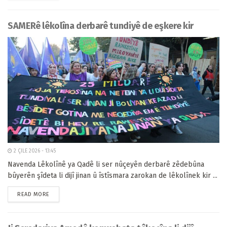
SAMERê lêkolîna derbarê tundiyê de eşkere kir
2 ÇILE 2026 - 13:45
Navenda Lêkolînê ya Qadê li ser nûçeyên derbarê zêdebûna
bûyerên şîdeta li dijî jinan û îstîsmara zarokan de lêkolînek kir ...
READ MORE