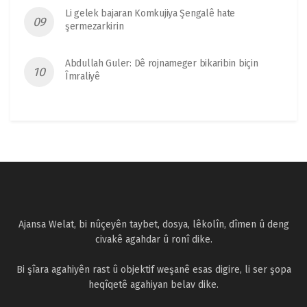
Li gelek bajaran Komkujiya Şengalê hate
şermezarkirin
Abdullah Guler: Dê rojnameger bikaribin biçin
Îmraliyê
Ajansa Welat, bi nûçeyên taybet, dosya, lêkolîn, dîmen û deng
civakê agahdar û ronî dike.
Bi şîara agahiyên rast û objektif weşanê esas digire, li ser şopa
heqîqetê agahiyan belav dike.