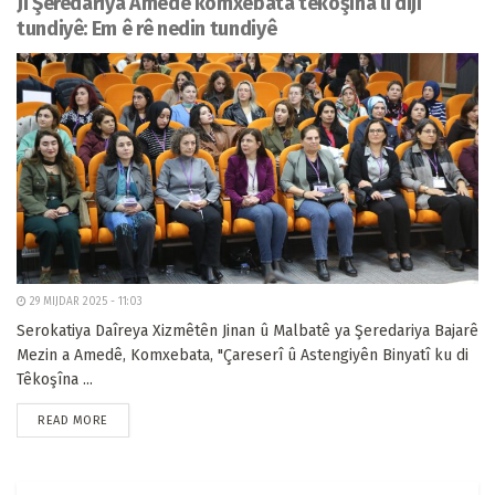
Ji Şeredariya Amedê komxebata têkoşîna li dijî
tundiyê: Em ê rê nedin tundiyê
29 MIJDAR 2025 - 11:03
Serokatiya Daîreya Xizmêtên Jinan û Malbatê ya Şeredariya Bajarê
Mezin a Amedê, Komxebata, "Çareserî û Astengiyên Binyatî ku di
Têkoşîna ...
READ MORE