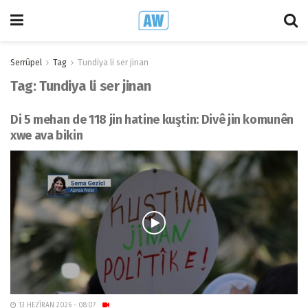
Serrûpel
Tag
Tundiya li ser jinan
Tag:
Tundiya li ser jinan
Di 5 mehan de 118 jin hatine kuştin: Divê jin komunên
xwe ava bikin
13 HEZÎRAN 2026 - 08:07