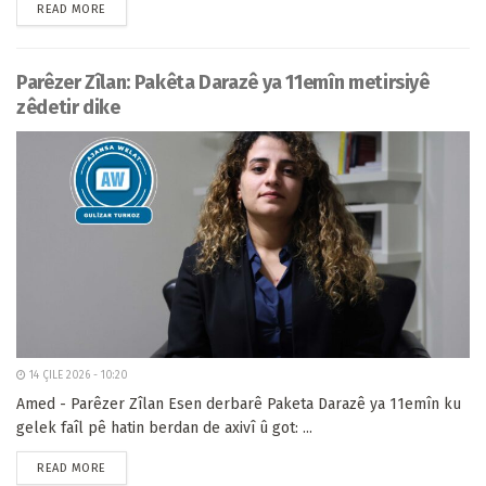
READ MORE
Parêzer Zîlan: Pakêta Darazê ya 11emîn metirsiyê
zêdetir dike
14 ÇILE 2026 - 10:20
Amed - Parêzer Zîlan Esen derbarê Paketa Darazê ya 11emîn ku
gelek faîl pê hatin berdan de axivî û got: ...
READ MORE