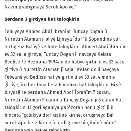
Navîn pradîgmaya Serok Apo ye.”
Berdana 3 girtiyan hat taloqkirin
Tehliyeya Ahmed Abdî Îbrahîm, Tuncay Dogan û
Nurettîn Ataman ji aliyê Lijneya Îdarî û Şopandinê ya li
Girtîgeha Bolûyê ve hate taloqkirin. Ahmed Abdî Îbrahîm
ev 32 sal e girtiye, Tuncay Dogan li navçeya Xelata
Bedlisê 1ê Hezîrana 1994an de hatiye girtin û ev 32 sal e
girtiye û Nurettîn Ataman jî sala 1993an de li navçeya
Tetwanê ya Bedlîsê hatiye girtin û ev 33 sal 4 meh e
girtiye, îro berdana heta 6 mehan hat taloqkirin. Bi vê
biryarê re berdana Ahmed Abdî Îbrahîm 7 caran,
Nurettîn Ataman 9 caran û Tuncay Dogan jî 5 caran hat
taloqkirin. Li gorî agahiya parêzeran her 3 girtî jî bi
hinceta “çalakiya derî xistinê kirine, dirûşmeya Bijî
Serok Apo berz kirine û tev li greva birçîbûnê bûne”
berdana wan hatiye taloqkirin.