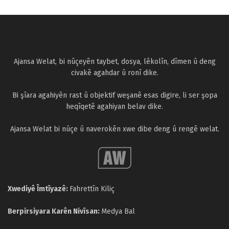
Ajansa Welat, bi nûçeyên taybet, dosya, lêkolîn, dîmen û deng
civakê agahdar û ronî dike.
Bi şîara agahiyên rast û objektif weşanê esas digire, li ser şopa
heqîqetê agahiyan belav dike.
Ajansa Welat bi nûçe û naverokên xwe dibe deng û rengê welat.
Xwediyê Îmtîyazê:
Fahrettîn Kiliç
Berpirsiyara Karên Nivîsan:
Medya Bal