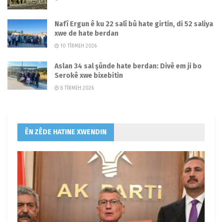
Nafî Ergun ê ku 22 salî bû hate girtin, di 52 saliya
xwe de hate berdan
10 TÎRMEH 2026
Aslan 34 sal şûnde hate berdan: Divê em ji bo
Serokê xwe bixebitin
8 TÎRMEH 2026
ÊN ZÊDE HATINE XWENDIN