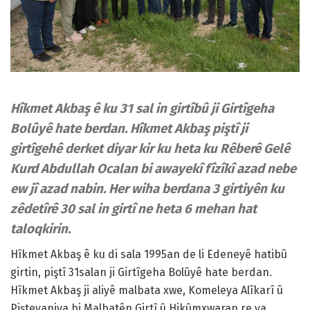
Hîkmet Akbaş ê ku 31 sal in girtîbû ji Girtîgeha
Bolûyê hate berdan. Hîkmet Akbaş piştî ji
girtîgehê derket diyar kir ku heta ku Rêberê Gelê
Kurd Abdullah Ocalan bi awayekî fîzîkî azad nebe
ew jî azad nabin. Her wiha berdana 3 girtiyên ku
zêdetîrê 30 sal in girtî ne heta 6 mehan hat
taloqkirin.
Hîkmet Akbaş ê ku di sala 1995an de li Edeneyê hatibû
girtin, piştî 31salan ji Girtîgeha Bolûyê hate berdan.
Hîkmet Akbaş ji aliyê malbata xwe, Komeleya Alîkarî û
Piştevaniya bi Malbatên Girtî û Hikûmxwaran re ya