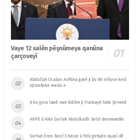
Vaye 12 xalên pêşnûmeya qanûna
çarçoveyî
Abdullah Ocalan: Avêtina gavê ji bo 86 mîlyon kesî
xizmeteke mezin e
Ji bo gora lawê xwe bibîne ji Fransayê hate Şirnexê
AKPê û Akin Gurlek Abdulkadîr Selvî derewandin
Serhat Eren: Nezî 3 hezar û 900 girtiyên siyasî dê