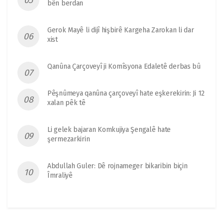
bên berdan
Gerok Mayê li dijî hişbirê Kargeha Zarokan li dar
xist
Qanûna Çarçoveyî ji Komîsyona Edaletê derbas bû
Pêşnûmeya qanûna çarçoveyî hate eşkerekirin: Ji 12
xalan pêk tê
Li gelek bajaran Komkujiya Şengalê hate
şermezarkirin
Abdullah Guler: Dê rojnameger bikaribin biçin
Îmraliyê