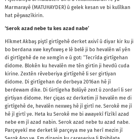
Marmarayê (MATUHAYDER) û gelek kesan ve bi kulîlkan
hat pêşwazîkirin.
‘Serok azad nebe tu kes azad nabe’
Hîkmet Akbaş piştî girtîgehê derket axivî û diyar kir ku ji
bo berdana xwe keyfxweş e lê belê ji bo hevalên wî yên
di girtîgehê de ne xemgîn e û got: “Tecrîda girtîgehan
didome. Blokên ku hevalên me tên girtin ji hevdû cuda
kirine. Zextên rêveberiya girtîgehê li ser girtiyan
didome. Di girtîgehan de derbeya 2016an hê jî
berdewam dike. Di Girtîgeha Bolûyê zext û zordarî li ser
girtiyan didome. Her çiqas ez derketim jî hevalên me di
girtîgehê de, hevalên nexweş hê jî girtî ne. Serokê me jî
hê jî girtî ye. Heta ku Serokê me bi awayekî fîzîkî azad
nebe em jî azad nabin. Serok azad nebe tu azad nabe.
Parçeyekî me derket lê parçeya me ya herî mezin jî
Serok Apo ye. Em dizanin ku çareseriya li Rojhilata