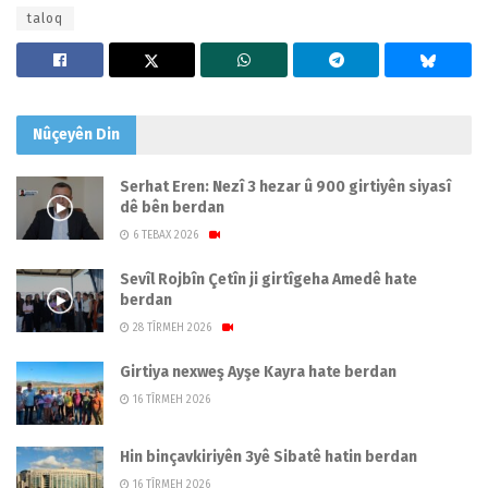
taloq
Nûçeyên
Din
Serhat Eren: Nezî 3 hezar û 900 girtiyên siyasî
dê bên berdan
6 TEBAX 2026
Sevîl Rojbîn Çetîn ji girtîgeha Amedê hate
berdan
28 TÎRMEH 2026
Girtiya nexweş Ayşe Kayra hate berdan
16 TÎRMEH 2026
Hin binçavkiriyên 3yê Sibatê hatin berdan
16 TÎRMEH 2026