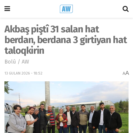
Akbaş piştî 31 salan hat
berdan, berdana 3 girtiyan hat
taloqkirin
Bolû / AW
A
13 GULAN 2026 - 18:52
A