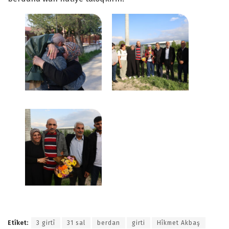
Etîket:
3 girtî
31 sal
berdan
girti
Hîkmet Akbaş