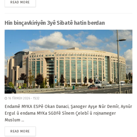
READ MORE
Hin binçavkiriyên 3yê Sibatê hatin berdan
16 TÎRMEH 2026 - 15:32
Endamê MYKA ESPê Okan Danaci, Şanoger Ayşe Nûr Demîr, Aynûr
Ergul û endama MYKa SGDFê Sînem Çelebî û rojnameger
Muslum ...
READ MORE