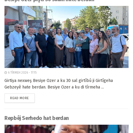
6 TÎRMEH 2026 - 17:15
Girtiya nexweş Besiye Ozer a ku 30 sal girtîbû ji Girtîgeha
Gebzeyê hate berdan. Besiye Ozer a ku di tîrmeha ...
READ MORE
Repbêj Serhedo hat berdan