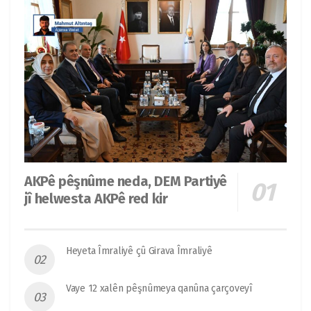
AKPê pêşnûme neda, DEM Partiyê
jî helwesta AKPê red kir
Heyeta Îmraliyê çû Girava Îmraliyê
Vaye 12 xalên pêşnûmeya qanûna çarçoveyî