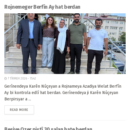
Rojnemeger Berfîn Ay hat berdan
7 TÎRMEH 2026 - 15:42
Gerînendeya Karên Nûçeyan a Rojnameya Azadiya Welat Berfîn
Ay bi kontrola edlî hat berdan. Gerînendeya ji Karên Nûçeyan
Berpirsyar a ...
READ MORE
Besiye Ozer piştî 30 salan hate berdan