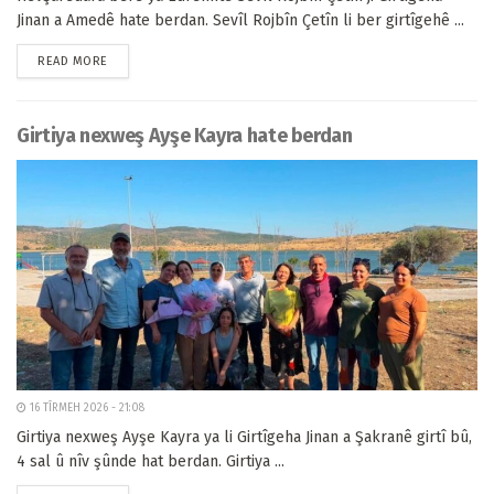
Jinan a Amedê hate berdan. Sevîl Rojbîn Çetîn li ber girtîgehê ...
READ MORE
Girtiya nexweş Ayşe Kayra hate berdan
16 TÎRMEH 2026 - 21:08
Girtiya nexweş Ayşe Kayra ya li Girtîgeha Jinan a Şakranê girtî bû,
4 sal û nîv şûnde hat berdan. Girtiya ...