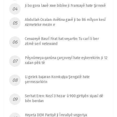
Ji bo gora lawê xwe bibîne ji Fransayê hate Şirnexê
Abdullah Ocalan: Avêtina gavê ji bo 86 mîlyon kesî
xizmeteke mezin e
Cenazeyê Basrî Firat hat veşartin: Tu carî li ber
zilmê serî netewand
Pêşnûmeya qanûna çarçoveyî hate eşkerekirin: Ji 12
xalan pêk tê
Li gelek bajaran Komkujiya Şengalê hate
şermezarkirin
Serhat Eren: Nezî 3 hezar û 900 girtiyên siyasî dê
bên berdan
Heyeta DEM Partiyê ji Îmraliyê vegeriya