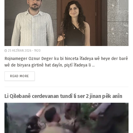
25 HEZÎRAN 2026 - 19:20
Rojnameger Oznur Deger ku bi hinceta îfadeya wê heye der barê
wê de biryara girtinê hat dayîn, piştî îfadeya li ...
READ MORE
Li Qilebanê cerdevanan tundî li ser 2 jinan pêk anîn