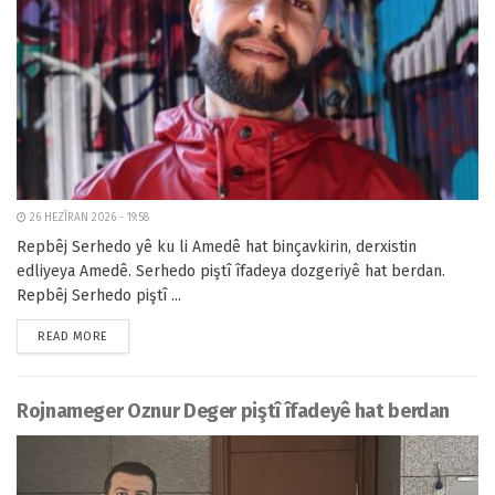
26 HEZÎRAN 2026 - 19:58
Repbêj Serhedo yê ku li Amedê hat binçavkirin, derxistin
edliyeya Amedê. Serhedo piştî îfadeya dozgeriyê hat berdan.
Repbêj Serhedo piştî ...
READ MORE
Rojnameger Oznur Deger piştî îfadeyê hat berdan