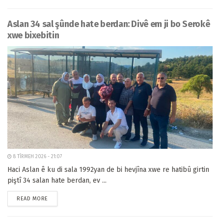
Aslan 34 sal şûnde hate berdan: Divê em ji bo Serokê
xwe bixebitin
8 TÎRMEH 2026 - 21:07
Haci Aslan ê ku di sala 1992yan de bi hevjîna xwe re hatibû girtin
piştî 34 salan hate berdan, ev ...
READ MORE