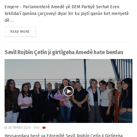
Enqere - Parlamenterê Amedê yê DEM Partiyê Serhat Eren
tekildarî qanûna çarçoveyî diyar kir ku piştî qanûn ket meriyetê
dê ...
READ MORE
Sevîl Rojbîn Çetîn ji girtîgeha Amedê hate berdan
28 TÎRMEH 2026 - 17:43
Hevşaredara berê ya Edremîtê Sevîl Rojbîn Çetîn ji Girtîgeha