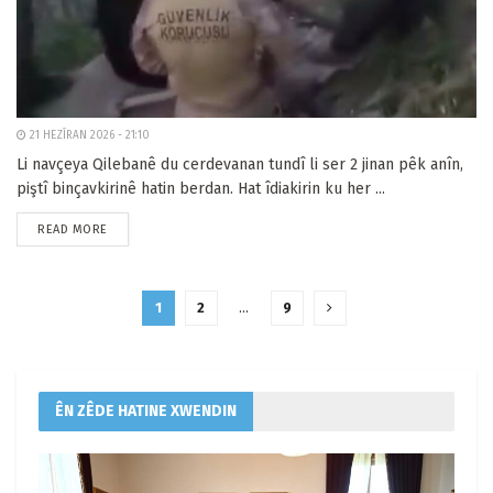
21 HEZÎRAN 2026 - 21:10
Li navçeya Qilebanê du cerdevanan tundî li ser 2 jinan pêk anîn,
piştî binçavkirinê hatin berdan. Hat îdiakirin ku her ...
READ MORE
1
2
…
9
ÊN ZÊDE HATINE XWENDIN