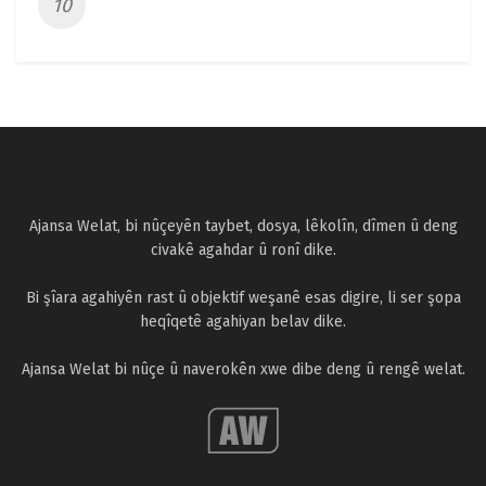
Ajansa Welat, bi nûçeyên taybet, dosya, lêkolîn, dîmen û deng
civakê agahdar û ronî dike.
Bi şîara agahiyên rast û objektif weşanê esas digire, li ser şopa
heqîqetê agahiyan belav dike.
Ajansa Welat bi nûçe û naverokên xwe dibe deng û rengê welat.