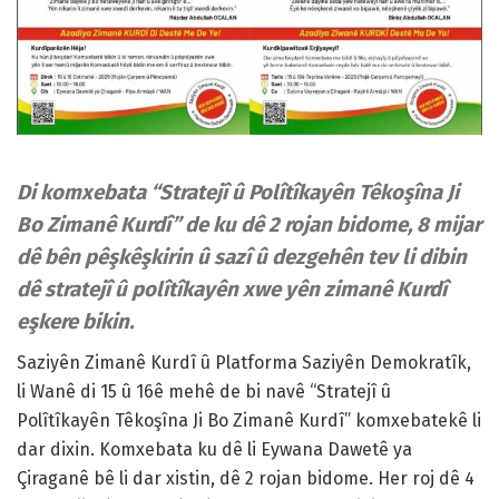
Di komxebata “Stratejî û Polîtîkayên Têkoşîna Ji
Bo Zimanê Kurdî” de ku dê 2 rojan bidome, 8 mijar
dê bên pêşkêşkirin û sazî û dezgehên tev li dibin
dê stratejî û polîtîkayên xwe yên zimanê Kurdî
eşkere bikin.
Saziyên Zimanê Kurdî û Platforma Saziyên Demokratîk,
li Wanê di 15 û 16ê mehê de bi navê “Stratejî û
Polîtîkayên Têkoşîna Ji Bo Zimanê Kurdî” komxebatekê li
dar dixin. Komxebata ku dê li Eywana Dawetê ya
Çiraganê bê li dar xistin, dê 2 rojan bidome. Her roj dê 4