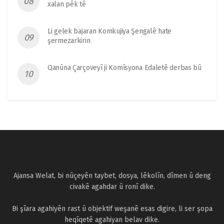
xalan pêk tê
Li gelek bajaran Komkujiya Şengalê hate
şermezarkirin
Qanûna Çarçoveyî ji Komîsyona Edaletê derbas bû
Ajansa Welat, bi nûçeyên taybet, dosya, lêkolîn, dîmen û deng
civakê agahdar û ronî dike.
Bi şîara agahiyên rast û objektif weşanê esas digire, li ser şopa
heqîqetê agahiyan belav dike.