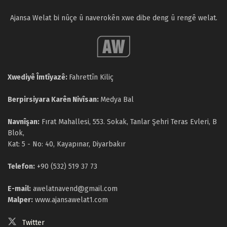
Ajansa Welat bi nûçe û naverokên xwe dibe deng û rengê welat.
Xwediyê Îmtîyazê:
Fahrettîn Kiliç
Berpirsiyara Karên Nivîsan:
Medya Bal
Navnîşan:
Fırat Mahallesi, 553. Sokak, Tanlar Şehri Teras Evleri, B
Blok,
Kat: 5 - No: 40, Kayapınar, Diyarbakır
Telefon:
+90 (532) 519 37 73
E-mail:
awelatnavend@gmail.com
Malper:
www.ajansawelat1.com
Twitter