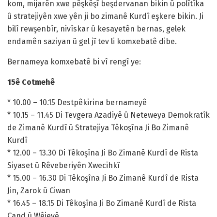
kom, mijarên xwe pêşkêşî beşdervanan bikin û polîtîka
û stratejiyên xwe yên ji bo zimanê Kurdî eşkere bikin. Ji
bilî rewşenbîr, nivîskar û kesayetên bernas, gelek
endamên saziyan û gel jî tev li komxebatê dibe.
Bernameya komxebatê bi vî rengî ye:
15ê Cotmehê
* 10.00 – 10.15 Destpêkirina bernameyê
* 10.15 – 11.45 Di Tevgera Azadiyê û Neteweya Demokratîk
de Zimanê Kurdî û Stratejiya Têkoşîna Ji Bo Zimanê
Kurdî
* 12.00 – 13.30 Di Têkoşîna Ji Bo Zimanê Kurdî de Rista
Siyaset û Rêveberiyên Xwecihkî
* 15.00 – 16.30 Di Têkoşîna Ji Bo Zimanê Kurdî de Rista
Jin, Zarok û Ciwan
* 16.45 – 18.15 Di Têkoşîna Ji Bo Zimanê Kurdî de Rista
Çand û Wêjeyê