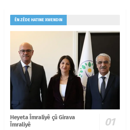
ÊN ZÊDE HATINE XWENDIN
Heyeta Îmraliyê çû Girava
Îmraliyê