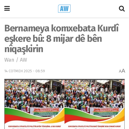
Bernameya komxebata Kurdî
eşkere bû: 8 mijar dê bên
nîqaşkirin
Wan / AW
A
14 COTMEH 2025 - 08:59
A