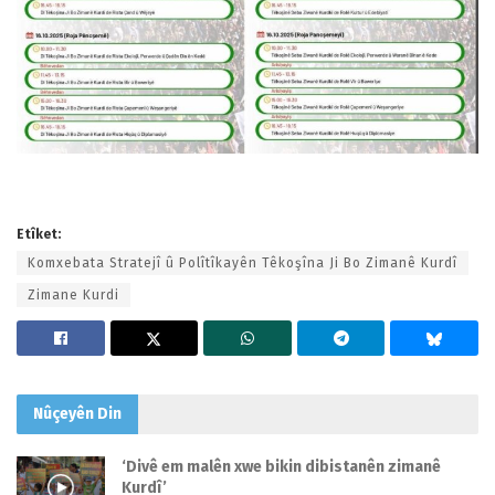
Etîket:
Komxebata Stratejî û Polîtîkayên Têkoşîna Ji Bo Zimanê Kurdî
Zimane Kurdi
Nûçeyên
Din
‘Divê em malên xwe bikin dibistanên zimanê
Kurdî’