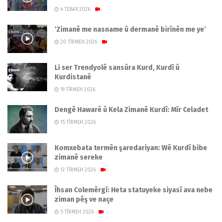
4 TEBAX 2026
‘Zimanê me nasname û dermanê birînên me ye’
20 TÎRMEH 2026
Li ser Trendyolê sansûra Kurd, Kurdî û
Kurdistanê
19 TÎRMEH 2026
Dengê Hawarê û Kela Zimanê Kurdî: Mîr Celadet
15 TÎRMEH 2026
Komxebata termên şaredariyan: Wê Kurdî bibe
zimanê sereke
12 TÎRMEH 2026
Îhsan Colemêrgî: Heta statuyeke siyasî ava nebe
ziman pêş ve naçe
5 TÎRMEH 2026