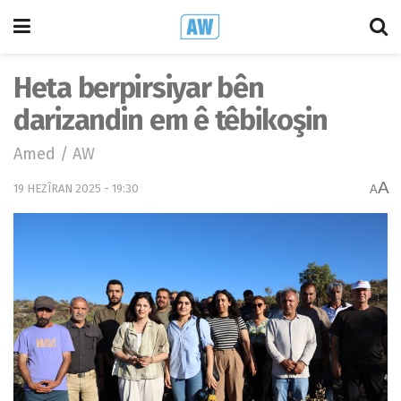
Heta berpirsiyar bên
darizandin em ê têbikoşin
Amed / AW
A
19 HEZÎRAN 2025 - 19:30
A