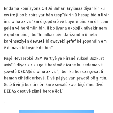
Endama komîsyona OHDê Bahar Eryilmaz diyar kir ku
ew îro ji bo birpirsiyar bên tespîtkirin û hesap bidin li vir
in û wiha axivî: “Em ê şopdarê vê bûyerê bin. Em ê li cem
gelên vê herêmên bin. Ji bo jiyana ekolojîk nûvekirinem
ê qadan bin. Ji bo îhmalkar bên darizandin û heta
karênsaziyên dewletê bi awayekî şefaf bê şopandin em
ê di nava têkoşînê de bin.”
Paşê Hevserokê DEM Partiyê ya Pîranê Yuksel Bozkurt
axivî û diyar kir ku gelê herêmê dizane ku sedema vê
şewatê DEDAŞê û wiha axivî: “Ji ber ku her car şewat li
heman cihêdiderkevê. Divê pêşiya van şewatê bê girtin.
Gelê li vir ji ber tirs ênikare sewalê xwe biçêrîne. Divê
DEDAŞ dest vê zilmê berde êdî.”
.