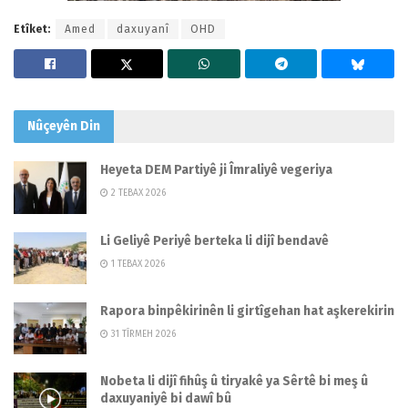
Etîket:
Amed
daxuyanî
OHD
Nûçeyên
Din
Heyeta DEM Partiyê ji Îmraliyê vegeriya
2 TEBAX 2026
Li Geliyê Periyê berteka li dijî bendavê
1 TEBAX 2026
Rapora binpêkirinên li girtîgehan hat aşkerekirin
31 TÎRMEH 2026
Nobeta li dijî fihûş û tiryakê ya Sêrtê bi meş û
daxuyaniyê bi dawî bû