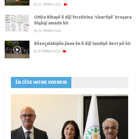
30 TÎRMEH 2026
OHDa Rihayê li dijî ferzkirina ‘sîxurtiyê’ broşura
hiqûqî amade kir
30 TÎRMEH 2026
Rêzeçalakiyên jinan ên li dijî tundiyê dest pê kir
29 TÎRMEH 2026
ÊN ZÊDE HATINE XWENDIN