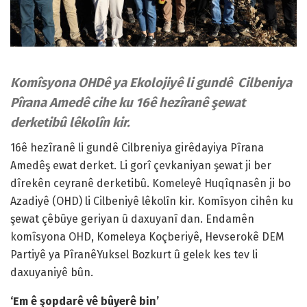
Komîsyona OHDê ya Ekolojiyê li gundê Cilbeniya
Pîrana Amedê cihe ku 16ê hezîranê şewat
derketibû lêkolîn kir.
16ê hezîranê li gundê Cilbreniya girêdayiya Pîrana
Amedêş ewat derket. Li gorî çevkaniyan şewat ji ber
dîrekên ceyranê derketibû. Komeleyê Huqîqnasên ji bo
Azadiyê (OHD) li Cilbeniyê lêkolîn kir. Komîsyon cihên ku
şewat çêbûye geriyan û daxuyanî dan. Endamên
komîsyona OHD, Komeleya Koçberiyê, Hevserokê DEM
Partiyê ya PîranêYuksel Bozkurt û gelek kes tev li
daxuyaniyê bûn.
‘Em ê şopdarê vê bûyerê bin’​