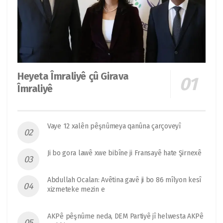
Heyeta Îmraliyê çû Girava
Îmraliyê
Vaye 12 xalên pêşnûmeya qanûna çarçoveyî
Ji bo gora lawê xwe bibîne ji Fransayê hate Şirnexê
Abdullah Ocalan: Avêtina gavê ji bo 86 mîlyon kesî
xizmeteke mezin e
AKPê pêşnûme neda, DEM Partiyê jî helwesta AKPê