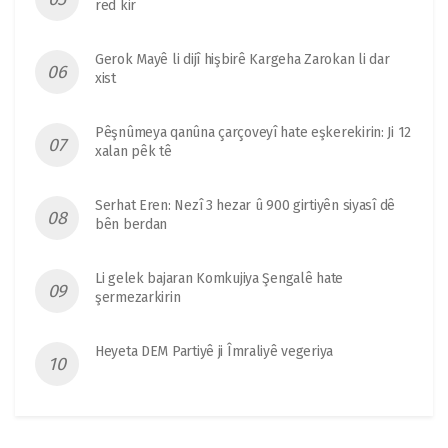
red kir
Gerok Mayê li dijî hişbirê Kargeha Zarokan li dar
xist
Pêşnûmeya qanûna çarçoveyî hate eşkerekirin: Ji 12
xalan pêk tê
Serhat Eren: Nezî 3 hezar û 900 girtiyên siyasî dê
bên berdan
Li gelek bajaran Komkujiya Şengalê hate
şermezarkirin
Heyeta DEM Partiyê ji Îmraliyê vegeriya