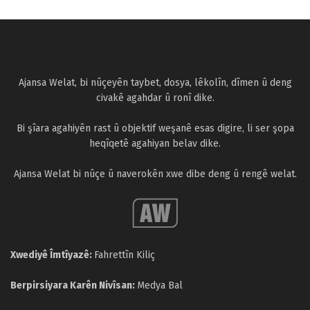
Ajansa Welat, bi nûçeyên taybet, dosya, lêkolîn, dîmen û deng
civakê agahdar û ronî dike.
Bi şîara agahiyên rast û objektif weşanê esas digire, li ser şopa
heqîqetê agahiyan belav dike.
Ajansa Welat bi nûçe û naverokên xwe dibe deng û rengê welat.
Xwediyê Îmtîyazê:
Fahrettîn Kiliç
Berpirsiyara Karên Nivîsan:
Medya Bal