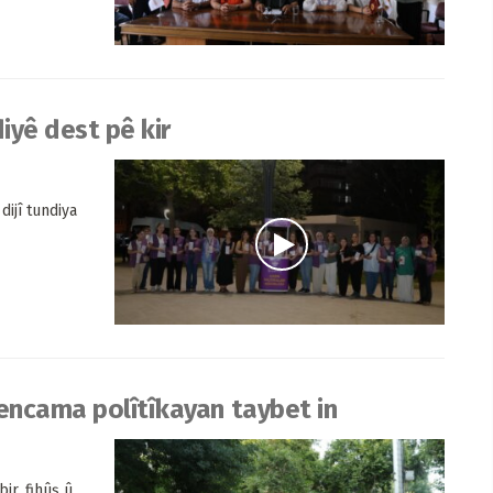
diyê dest pê kir
dijî tundiya
 encama polîtîkayan taybet in
bir, fihûş û