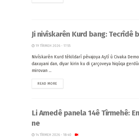
Ji nivîskarên Kurd bang: Tecrîdê 
19 TÎRMEH 2026 - 17:55
Nivîskarên Kurd têkildarî pêvajoya Aştî û Civaka Demo
daxuyani dan, diyar kirin ku di çarçoveya hiqûqa gerd
mirovan ...
READ MORE
Li Amedê panela 14ê Tîrmehê: 
ne
14 TÎRMEH 2026 - 18:40