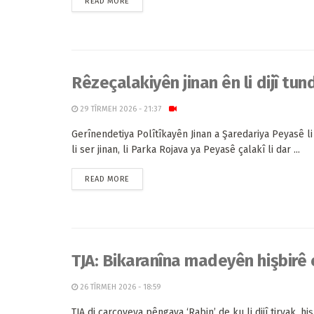
READ MORE
Rêzeçalakiyên jinan ên li dijî tun
29 TÎRMEH 2026 - 21:37
Gerînendetiya Polîtîkayên Jinan a Şaredariya Peyasê li 
li ser jinan, li Parka Rojava ya Peyasê çalakî li dar ...
READ MORE
TJA: Bikaranîna madeyên hişbirê
26 TÎRMEH 2026 - 18:59
TJA di çarçoveya pêngava ‘Rabin’ de ku li dijî tiryak, hiş