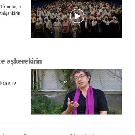
Tîrmehê, li
tnîşankirin
e aşkerekirin
kkan a 19