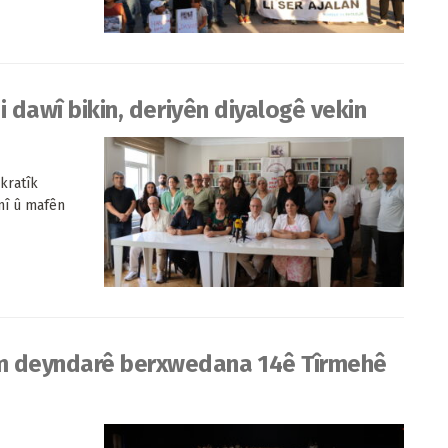
bi dawî bikin, deriyên diyalogê vekin
kratîk
ûnî û mafên
Em deyndarê berxwedana 14ê Tîrmehê