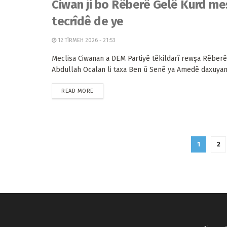
Ciwan ji bo Rêberê Gelê Kurd meşi
tecrîdê de ye
12 TÎRMEH 2026 - 21:53
Meclisa Ciwanan a DEM Partiyê têkildarî rewşa Rêber
Abdullah Ocalan li taxa Ben û Senê ya Amedê daxuyani 
READ MORE
1
2