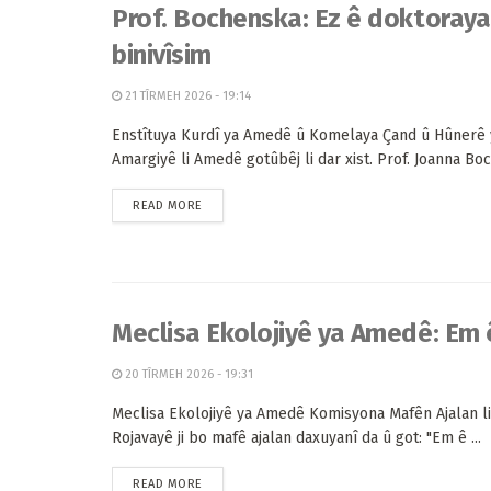
Prof. Bochenska: Ez ê doktoraya
binivîsim
21 TÎRMEH 2026 - 19:14
Enstîtuya Kurdî ya Amedê û Komelaya Çand û Hûnerê 
Amargiyê li Amedê gotûbêj li dar xist. Prof. Joanna Boc
READ MORE
Meclisa Ekolojiyê ya Amedê: Em ê 
20 TÎRMEH 2026 - 19:31
Meclisa Ekolojiyê ya Amedê Komisyona Mafên Ajalan l
Rojavayê ji bo mafê ajalan daxuyanî da û got: "Em ê ...
READ MORE