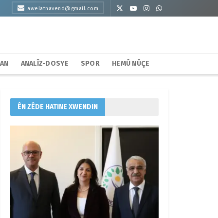
awelatnavend@gmail.com
HAN
ANALÎZ-DOSYE
SPOR
HEMÛ NÛÇE
ÊN ZÊDE HATINE XWENDIN