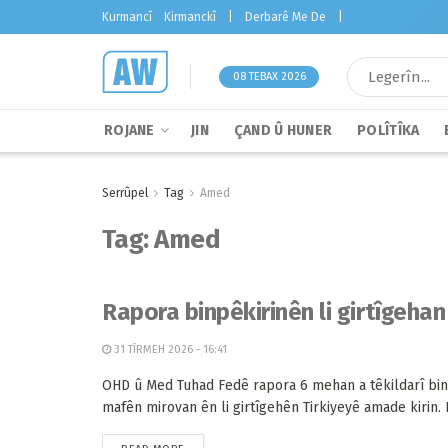
Kurmancî
Kirmanckî
|
Derbarê Me De
|
08 TEBAX 2026
ROJANE
JIN
ÇAND Û HUNER
POLÎTÎKA
Serrûpel
Tag
Amed
Tag:
Amed
Rapora binpêkirinên li girtîgehan
31 TÎRMEH 2026 - 16:41
OHD û Med Tuhad Fedê rapora 6 mehan a têkildarî bin
mafên mirovan ên li girtîgehên Tirkiyeyê amade kirin. Di