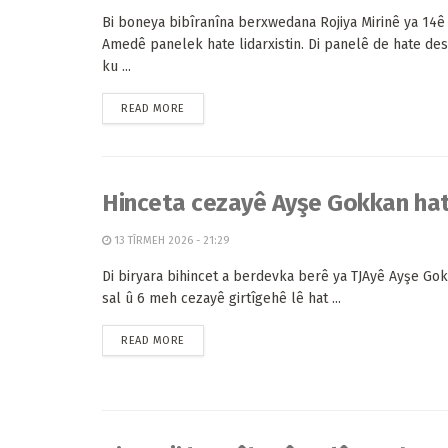
Bi boneya bibîranîna berxwedana Rojiya Mirinê ya 14ê 
Amedê panelek hate lidarxistin. Di panelê de hate des
ku ...
READ MORE
Hinceta cezayê Ayşe Gokkan hat
13 TÎRMEH 2026 - 21:29
Di biryara bihincet a berdevka berê ya TJAyê Ayşe Go
sal û 6 meh cezayê girtîgehê lê hat ...
READ MORE