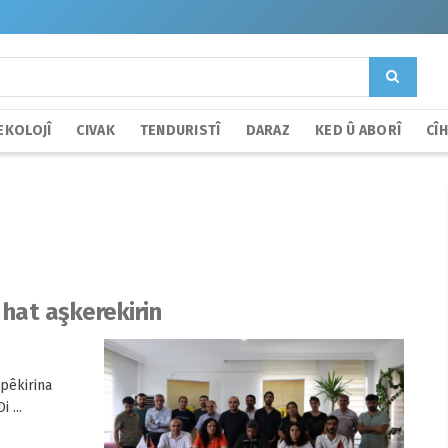
EKOLOJÎ
CIVAK
TENDURISTÎ
DARAZ
KED Û ABORÎ
CÎ
 hat aşkerekirin
pêkirina
 ...