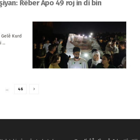
yan: Rêber Apo 49 roj in di bin
ê Gelê Kurd
...
…
46