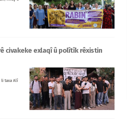
ê civakeke exlaqî û polîtîk rêxistin
i taxa Alî