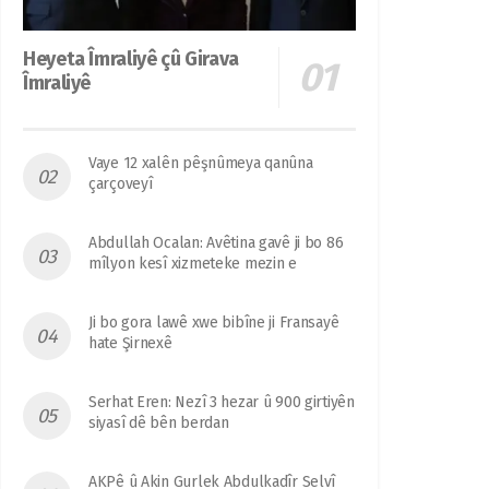
Heyeta Îmraliyê çû Girava
Îmraliyê
Vaye 12 xalên pêşnûmeya qanûna
çarçoveyî
Abdullah Ocalan: Avêtina gavê ji bo 86
mîlyon kesî xizmeteke mezin e
Ji bo gora lawê xwe bibîne ji Fransayê
hate Şirnexê
Serhat Eren: Nezî 3 hezar û 900 girtiyên
siyasî dê bên berdan
AKPê û Akin Gurlek Abdulkadîr Selvî