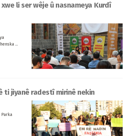
 xwe li ser wêje û nasnameya Kurdî
ya
henska ...
ti jiyanê radestî mirinê nekin
i Parka