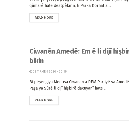
qûmarê hate destpêkirin, li Parka Korhat a ...
READ MORE
Ciwanên Amedê: Em ê li dijî hişbir
bikin
22 TÎRMEH 2026 - 20:19
Bi pêşengiya Meclîsa Ciwanan a DEM Partiyê ya Amedê l
Paşa ya Sûrê li dijî hişbirê daxuyanî hate ...
READ MORE