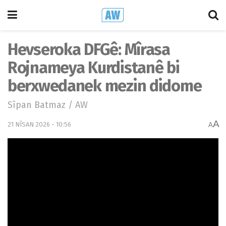
Hevseroka DFGê: Mîrasa
Rojnameya Kurdistanê bi
berxwedanek mezin didome
Sîpan Batmaz / AW
A
21 NÎSAN 2026 - 10:56
A