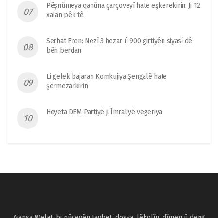
Pêşnûmeya qanûna çarçoveyî hate eşkerekirin: Ji 12
xalan pêk tê
Serhat Eren: Nezî 3 hezar û 900 girtiyên siyasî dê
bên berdan
Li gelek bajaran Komkujiya Şengalê hate
şermezarkirin
Heyeta DEM Partiyê ji Îmraliyê vegeriya
Ajansa Welat, bi nûçeyên taybet, dosya, lêkolîn, dîmen û deng