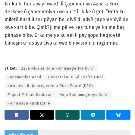
kir ku bi her awayî xwedî li Çapemeniya Azad a Kurd
derkeve û çapemeniya xwe xurttir bike û got: “Heta ku
miletê Kurd li ser pêyan be, divê di aliyê çapemeniyê de
xwe xurt bike. Çimkî ji me pê ve kes tune ye ku me baş
pênase bike. Erka me ye ku em li pey şopa heqîqetê
bimeşin û rastiya civaka xwe binivisînin û ragihînin.”
Etîket:
22yê Nîsanê Roja Rojnamegeriya Kurdî
Çapemeniya Azad
Hevseroka DFGê Kesîre Onel
Komeleya Rojnamegerên a Dicle Firatê (DFG)
Miqdat Mîthad Bedirxan
Roja Rojnamegeriya Kurdî
Rojnameya Kurdistanê