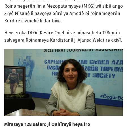
Rojnamegerên Jin a Mezopatamyayê (MKG) wê sibê ango
22yê Nîsanê li navçeya Sûrê ya Amedê bi rojnamegerên
Kurd re civînekê li dar bixe.
Hevseroka DFGê Kesîre Onel bi vê minasebeta 128emîn
salvegera Rojnameya Kurdistanê ji Ajansa Welat re axivî.
Mîrateya 128 salan: Ji Qahîreyê heya îro