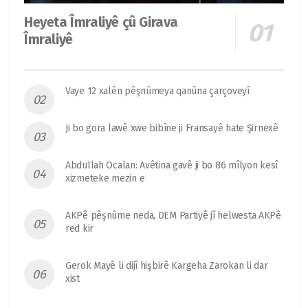
Heyeta Îmraliyê çû Girava
Îmraliyê
Vaye 12 xalên pêşnûmeya qanûna çarçoveyî
Ji bo gora lawê xwe bibîne ji Fransayê hate Şirnexê
Abdullah Ocalan: Avêtina gavê ji bo 86 mîlyon kesî
xizmeteke mezin e
AKPê pêşnûme neda, DEM Partiyê jî helwesta AKPê
red kir
Gerok Mayê li dijî hişbirê Kargeha Zarokan li dar
xist