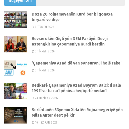
Nûçeyên
Din
Doza 20 rojnamevanên Kurd ber bi qonaxa
biryarê ve diçe
9 TÎRMEH 2026
Hevserokên Giştî yên DEM Partiyê: Dev ji
astengkirina çapemeniya Kurdî berdin
3 TÎRMEH 2026
‘Çapemeniya Azad dê van sansuran ji holê rake’
3 TÎRMEH 2026
Kedkarê Çapameniya Azad Bayram Balci: Ji sala
1991î ve tu carî pênûsa heqîqetê nedanî
23 HEZÎRAN 2026
Serlêdanên 33yemîn Xelatên Rojnamegeriyê yên
Mûsa Anter dest pê kir
16 HEZÎRAN 2026