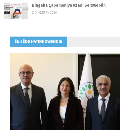
Bingeha Çapemeniya Azad: Serxwebûn
3 HEZÎRAN 2026
ÊN ZÊDE HATINE XWENDIN