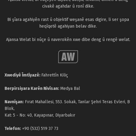
civakê agahdar û ronî dike.
Bi şîara agahiyên rast û objektif weşanê esas digire, li ser şopa
heqîqetê agahiyan belav dike.
Ajansa Welat bi nûçe û naverokên xwe dibe deng û rengê welat.
Xwediyê Îmtîyazê:
Fahrettîn Kiliç
Berpirsiyara Karên Nivîsan:
Medya Bal
Navnîşan:
Fırat Mahallesi, 553. Sokak, Tanlar Şehri Teras Evleri, B
Blok,
Kat: 5 - No: 40, Kayapınar, Diyarbakır
Telefon:
+90 (532) 519 37 73