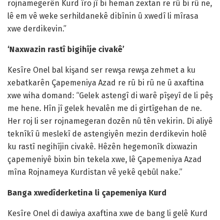
rojnamegerên Kurd îro jî bi heman zextan re rû bi rû ne,
lê em vê weke serhildanekê dibînin û xwedî li mîrasa
xwe derdikevin.”
‘Naxwazin rastî bigihîje civakê’
Kesîre Onel bal kişand ser rewşa rewşa zehmet a ku
xebatkarên Çapemeniya Azad re rû bi rû ne û axaftina
xwe wiha domand: “Gelek astengî di warê pîşeyî de li pêş
me hene. Hîn jî gelek hevalên me di girtîgehan de ne.
Her roj li ser rojnamegeran dozên nû tên vekirin. Di aliyê
teknîkî û meslekî de astengiyên mezin derdikevin holê
ku rastî negihîjin civakê. Hêzên hegemonîk dixwazin
çapemeniyê bixin bin tekela xwe, lê Çapemeniya Azad
mîna Rojnameya Kurdistan vê yekê qebûl nake.”
Banga xwedîderketina li çapemeniya Kurd
Kesîre Onel di dawiya axaftina xwe de bang li gelê Kurd