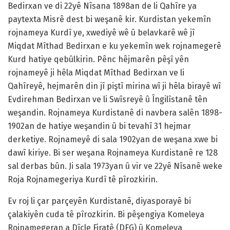
Bedirxan ve di 22yê Nîsana 1898an de li Qahîre ya
paytexta Misrê dest bi weşanê kir. Kurdistan yekemîn
rojnameya Kurdî ye, xwediyê wê û belavkarê wê jî
Miqdat Mîthad Bedirxan e ku yekemîn wek rojnamegerê
Kurd hatiye qebûlkirin. Pênc hêjmarên pêşî yên
rojnameyê ji hêla Miqdat Mîthad Bedirxan ve li
Qahîreyê, hejmarên din jî piştî mirina wî ji hêla birayê wî
Evdirehman Bedirxan ve li Swîsreyê û Îngilîstanê tên
weşandin. Rojnameya Kurdistanê di navbera salên 1898-
1902an de hatiye weşandin û bi tevahî 31 hejmar
derketiye. Rojnameyê di sala 1902yan de weşana xwe bi
dawî kiriye. Bi ser weşana Rojnameya Kurdistanê re 128
sal derbas bûn. Ji sala 1973yan û vir ve 22yê Nîsanê weke
Roja Rojnamegeriya Kurdî tê pîrozkirin.
Ev roj li çar parçeyên Kurdistanê, diyasporayê bi
çalakiyên cuda tê pîrozkirin. Bi pêşengiya Komeleya
Rojnamegeran a Dîcle Firatê (DFG) û Komeleya