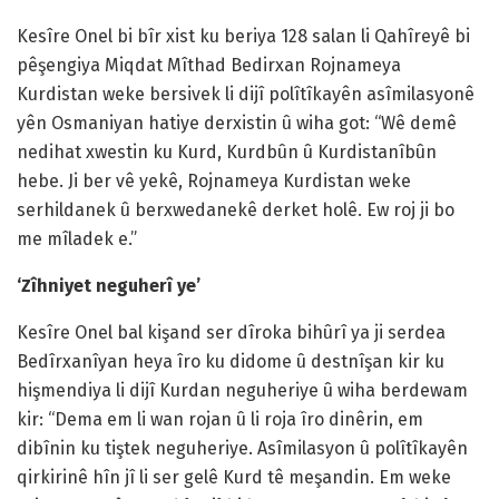
Kesîre Onel bi bîr xist ku beriya 128 salan li Qahîreyê bi
pêşengiya Miqdat Mîthad Bedirxan Rojnameya
Kurdistan weke bersivek li dijî polîtîkayên asîmilasyonê
yên Osmaniyan hatiye derxistin û wiha got: “Wê demê
nedihat xwestin ku Kurd, Kurdbûn û Kurdistanîbûn
hebe. Ji ber vê yekê, Rojnameya Kurdistan weke
serhildanek û berxwedanekê derket holê. Ew roj ji bo
me mîladek e.”
‘Zîhniyet neguherî ye’
Kesîre Onel bal kişand ser dîroka bihûrî ya ji serdea
Bedîrxanîyan heya îro ku didome û destnîşan kir ku
hişmendiya li dijî Kurdan neguheriye û wiha berdewam
kir: “Dema em li wan rojan û li roja îro dinêrin, em
dibînin ku tiştek neguheriye. Asîmilasyon û polîtîkayên
qirkirinê hîn jî li ser gelê Kurd tê meşandin. Em weke