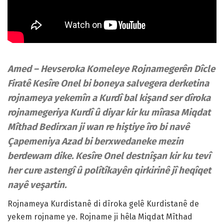
Amed – Hevseroka Komeleye Rojnamegerên Dîcle
Firatê Kesîre Onel bi boneya salvegera derketina
rojnameya yekemîn a Kurdî bal kişand ser dîroka
rojnamegeriya Kurdî û diyar kir ku mîrasa Miqdat
Mîthad Bedirxan ji wan re hiştiye îro bi navê
Çapemeniya Azad bi berxwedaneke mezin
berdewam dike. Kesîre Onel destnîşan kir ku tevî
her cure astengî û polîtîkayên qirkirinê jî heqîqet
nayê veşartin.
Rojnameya Kurdistanê di dîroka gelê Kurdistanê de
yekem rojname ye. Rojname ji hêla Miqdat Mîthad