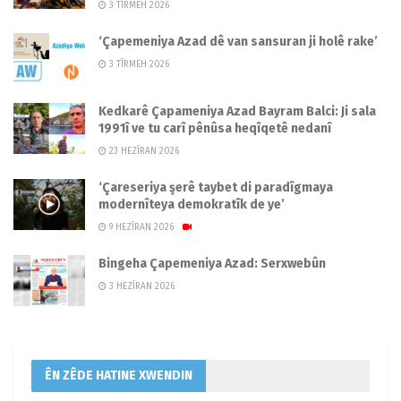
3 TÎRMEH 2026
‘Çapemeniya Azad dê van sansuran ji holê rake’
3 TÎRMEH 2026
Kedkarê Çapameniya Azad Bayram Balci: Ji sala
1991î ve tu carî pênûsa heqîqetê nedanî
23 HEZÎRAN 2026
‘Çareseriya şerê taybet di paradîgmaya
modernîteya demokratîk de ye’
9 HEZÎRAN 2026
Bingeha Çapemeniya Azad: Serxwebûn
3 HEZÎRAN 2026
ÊN ZÊDE HATINE XWENDIN