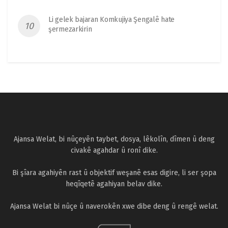
Li gelek bajaran Komkujiya Şengalê hate
şermezarkirin
Ajansa Welat, bi nûçeyên taybet, dosya, lêkolîn, dîmen û deng
civakê agahdar û ronî dike.
Bi şîara agahiyên rast û objektif weşanê esas digire, li ser şopa
heqîqetê agahiyan belav dike.
Ajansa Welat bi nûçe û naverokên xwe dibe deng û rengê welat.