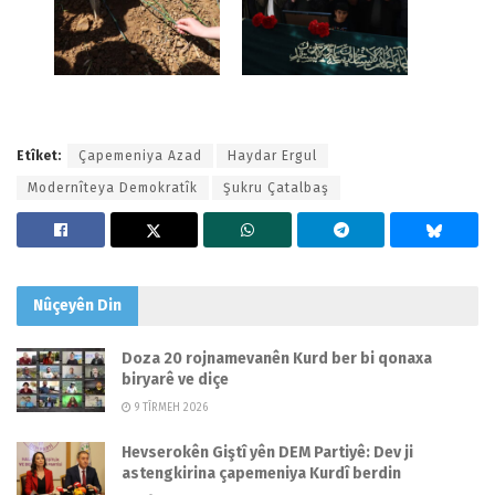
Etîket:
Çapemeniya Azad
Haydar Ergul
Modernîteya Demokratîk
Şukru Çatalbaş
Nûçeyên
Din
Doza 20 rojnamevanên Kurd ber bi qonaxa
biryarê ve diçe
9 TÎRMEH 2026
Hevserokên Giştî yên DEM Partiyê: Dev ji
astengkirina çapemeniya Kurdî berdin