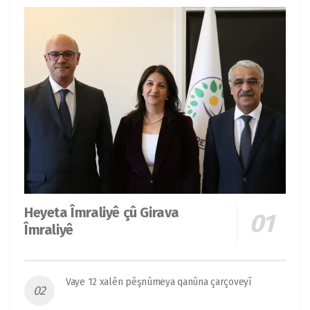
Heyeta Îmraliyê çû Girava
Îmraliyê
Vaye 12 xalên pêşnûmeya qanûna çarçoveyî