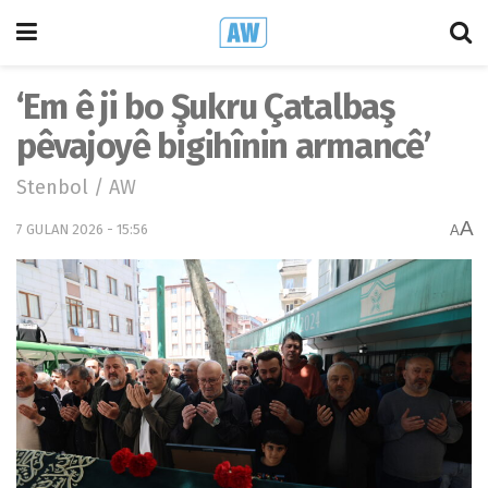
‘Em ê ji bo Şukru Çatalbaş
pêvajoyê bigihînin armancê’
Stenbol / AW
A
7 GULAN 2026 - 15:56
A