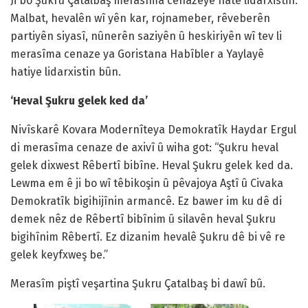
Ji bo Şukru Çatalbaş merasîma cenazeyê hate lidarxistin.
Malbat, hevalên wî yên kar, rojnameber, rêveberên
partiyên siyasî, nûnerên saziyên û heskiriyên wî tev li
merasîma cenaze ya Goristana Habîbler a Yaylayê
hatiye lidarxistin bûn.
‘Heval Şukru gelek ked da’
Nivîskarê Kovara Modernîteya Demokratîk Haydar Ergul
di merasîma cenaze de axivî û wiha got: “Şukru heval
gelek dixwest Rêbertî bibîne. Heval Şukru gelek ked da.
Lewma em ê ji bo wî têbikoşin û pêvajoya Aştî û Civaka
Demokratîk bigihijînin armancê. Ez bawer im ku dê di
demek nêz de Rêbertî bibînim û silavên heval Şukru
bigihînim Rêbertî. Ez dizanim hevalê Şukru dê bi vê re
gelek keyfxweş be.”
Merasîm piştî veşartina Şukru Çatalbaş bi dawî bû.