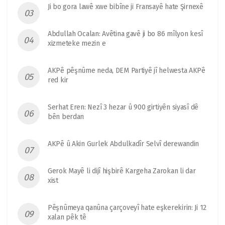
Ji bo gora lawê xwe bibîne ji Fransayê hate Şirnexê
Abdullah Ocalan: Avêtina gavê ji bo 86 mîlyon kesî
xizmeteke mezin e
AKPê pêşnûme neda, DEM Partiyê jî helwesta AKPê
red kir
Serhat Eren: Nezî 3 hezar û 900 girtiyên siyasî dê
bên berdan
AKPê û Akin Gurlek Abdulkadîr Selvî derewandin
Gerok Mayê li dijî hişbirê Kargeha Zarokan li dar
xist
Pêşnûmeya qanûna çarçoveyî hate eşkerekirin: Ji 12
xalan pêk tê