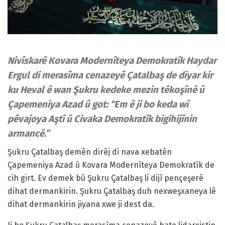
Nivîskarê Kovara Modernîteya Demokratîk Haydar
Ergul di merasîma cenazeyê Çatalbaş de diyar kir
ku Heval ê wan Şukru kedeke mezin têkoşînê û
Çapemeniya Azad û got: “Em ê ji bo keda wî
p
êvajoya Aştî û Civaka Demokratîk bigihijînin
armancê.”
Şukru Çatalbaş demên dirêj di nava xebatên
Çapemeniya Azad û Kovara Modernîteya Demokratîk de
cih girt. Ev demek bû Şukru Çatalbaş li dijî pençeşerê
dihat dermankirin. Şukru Çatalbaş duh nexweşxaneya lê
dihat dermankirin jiyana xwe ji dest da.