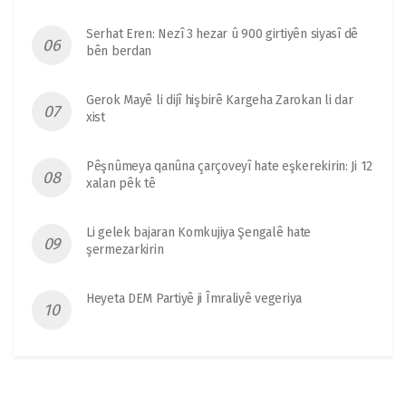
Serhat Eren: Nezî 3 hezar û 900 girtiyên siyasî dê
bên berdan
Gerok Mayê li dijî hişbirê Kargeha Zarokan li dar
xist
Pêşnûmeya qanûna çarçoveyî hate eşkerekirin: Ji 12
xalan pêk tê
Li gelek bajaran Komkujiya Şengalê hate
şermezarkirin
Heyeta DEM Partiyê ji Îmraliyê vegeriya