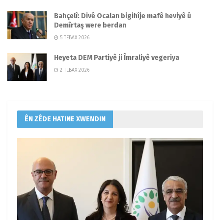
Bahçelî: Divê Ocalan bigihîje mafê heviyê û
Demîrtaş were berdan
5 TEBAX 2026
Heyeta DEM Partiyê ji Îmraliyê vegeriya
2 TEBAX 2026
ÊN ZÊDE HATINE XWENDIN