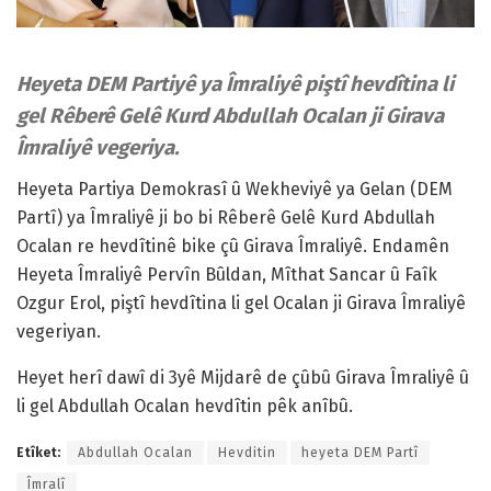
Heyeta DEM Partiyê ya Îmraliyê piştî hevdîtina li
gel Rêberê Gelê Kurd Abdullah Ocalan ji Girava
Îmraliyê vegeriya.
Heyeta Partiya Demokrasî û Wekheviyê ya Gelan (DEM
Partî) ya Îmraliyê ji bo bi Rêberê Gelê Kurd Abdullah
Ocalan re hevdîtinê bike çû Girava Îmraliyê. Endamên
Heyeta Îmraliyê Pervîn Bûldan, Mîthat Sancar û Faîk
Ozgur Erol, piştî hevdîtina li gel Ocalan ji Girava Îmraliyê
vegeriyan.
Heyet herî dawî di 3yê Mijdarê de çûbû Girava Îmraliyê û
li gel Abdullah Ocalan hevdîtin pêk anîbû.
Etîket:
Abdullah Ocalan
Hevditin
heyeta DEM Partî
Îmralî