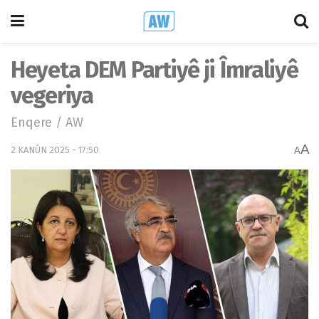
Heyeta DEM Partiyê ji Îmraliyê
vegeriya
Enqere / AW
A
2 KANÛN 2025 - 17:50
A