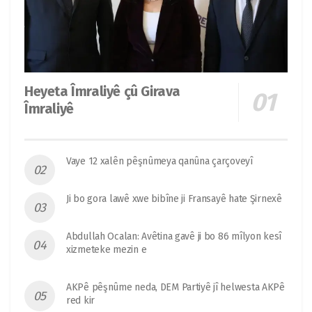
Heyeta Îmraliyê çû Girava
Îmraliyê
Vaye 12 xalên pêşnûmeya qanûna çarçoveyî
Ji bo gora lawê xwe bibîne ji Fransayê hate Şirnexê
Abdullah Ocalan: Avêtina gavê ji bo 86 mîlyon kesî
xizmeteke mezin e
AKPê pêşnûme neda, DEM Partiyê jî helwesta AKPê
red kir