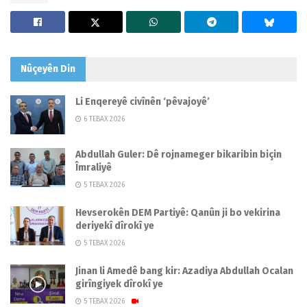
Nûçeyên
Din
Li Enqereyê civînên ‘pêvajoyê’
6 TEBAX 2026
Abdullah Guler: Dê rojnameger bikaribin biçin
Îmraliyê
5 TEBAX 2026
Hevserokên DEM Partiyê: Qanûn ji bo vekirina
deriyekî dîrokî ye
5 TEBAX 2026
Jinan li Amedê bang kir: Azadiya Abdullah Ocalan
girîngiyek dîrokî ye
5 TEBAX 2026