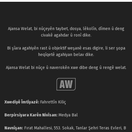
Ajansa Welat, bi nûçeyên taybet, dosya, lêkolîn, dîmen û deng
civakê agahdar û ronî dike.
Bi şîara agahiyên rast û objektif weşanê esas digire, li ser şopa
heqîqetê agahiyan belav dike.
Ajansa Welat bi nûçe û naverokên xwe dibe deng û rengê welat.
Xwediyê Îmtîyazê:
Fahrettîn Kiliç
Berpirsiyara Karên Nivîsan:
Medya Bal
Navnîşan:
Fırat Mahallesi, 553. Sokak, Tanlar Şehri Teras Evleri, B