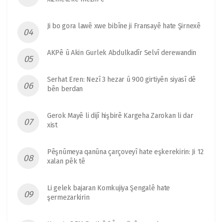
Ji bo gora lawê xwe bibîne ji Fransayê hate Şirnexê
AKPê û Akin Gurlek Abdulkadîr Selvî derewandin
Serhat Eren: Nezî 3 hezar û 900 girtiyên siyasî dê
bên berdan
Gerok Mayê li dijî hişbirê Kargeha Zarokan li dar
xist
Pêşnûmeya qanûna çarçoveyî hate eşkerekirin: Ji 12
xalan pêk tê
Li gelek bajaran Komkujiya Şengalê hate
şermezarkirin