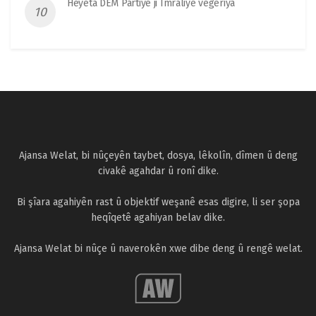
Heyeta DEM Partiyê ji Îmraliyê vegeriya
Ajansa Welat, bi nûçeyên taybet, dosya, lêkolîn, dîmen û deng
civakê agahdar û ronî dike.
Bi şîara agahiyên rast û objektif weşanê esas digire, li ser şopa
heqîqetê agahiyan belav dike.
Ajansa Welat bi nûçe û naverokên xwe dibe deng û rengê welat.