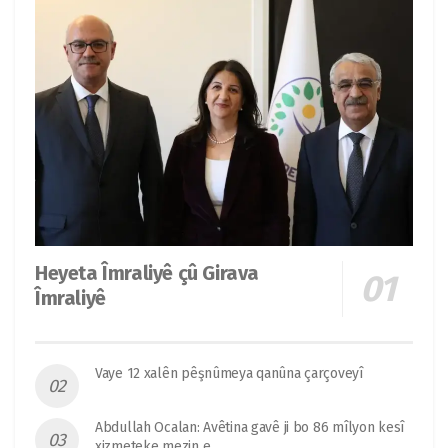
Heyeta Îmraliyê çû Girava
Îmraliyê
Vaye 12 xalên pêşnûmeya qanûna çarçoveyî
Abdullah Ocalan: Avêtina gavê ji bo 86 mîlyon kesî
xizmeteke mezin e