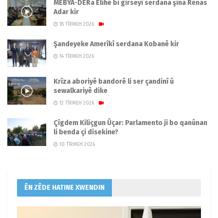
MEBYA-DERa Êlihê bi girseyî serdana şîna Rênas
Adar kir
18 TÎRMEH 2026
Şandeyeke Amerîkî serdana Kobanê kir
14 TÎRMEH 2026
Krîza aboriyê bandorê li ser çandinî û
sewalkariyê dike
12 TÎRMEH 2026
Çîgdem Kiliçgun Ûçar: Parlamento ji bo qanûnan
li benda çi disekine?
10 TÎRMEH 2026
ÊN ZÊDE HATINE XWENDIN