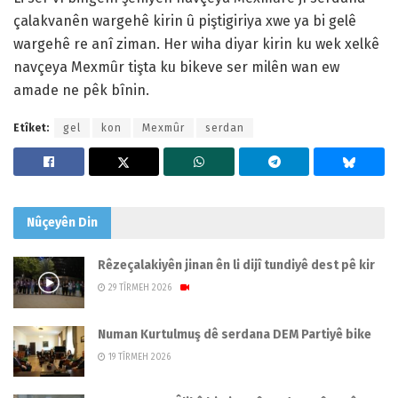
çalakvanên wargehê kirin û piştigiriya xwe ya bi gelê
wargehê re anî ziman. Her wiha diyar kirin ku wek xelkê
navçeya Mexmûr tişta ku bikeve ser milên wan ew
amade ne pêk bînin.
Etîket:
gel
kon
Mexmûr
serdan
Nûçeyên
Din
Rêzeçalakiyên jinan ên li dijî tundiyê dest pê kir
29 TÎRMEH 2026
Numan Kurtulmuş dê serdana DEM Partiyê bike
19 TÎRMEH 2026