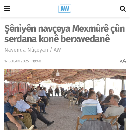
Şêniyên navçeya Mexmûrê çûn
serdana konê berxwedanê
Navenda Nûçeyan / AW
A
17 GULAN 2025 - 19:40
A