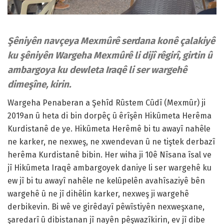
Şêniyên navçeya Mexmûrê serdana konê çalakiyê
ku şêniyên Wargeha Mexmûrê li dijî rêgirî, girtin û
ambargoya ku dewleta Iraqê li ser wargehê
dimeşîne, kirin.
Wargeha Penaberan a Şehîd Rûstem Cûdî (Mexmûr) ji
2019an û heta di bin dorpêç û êrîşên Hikûmeta Herêma
Kurdistanê de ye. Hikûmeta Herêmê bi tu awayî nahêle
ne karker, ne nexweş, ne xwendevan û ne tiştek derbazî
herêma Kurdistanê bibin. Her wiha ji 10ê Nîsana îsal ve
jî Hikûmeta Iraqê ambargoyek daniye li ser wargehê ku
ew jî bi tu awayî nahêle ne kelûpelên avahîsaziyê bên
wargehê û ne jî dihêlin karker, nexweş ji wargehê
derbikevin. Bi wê ve girêdayî pêwîstiyên nexweşxane,
şaredarî û dibistanan jî nayên pêşwazîkirin, ev jî dibe