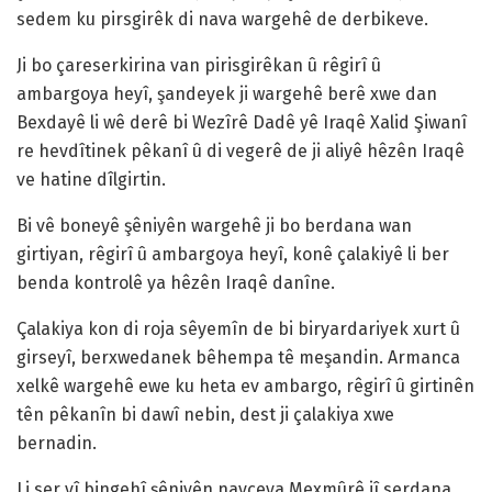
sedem ku pirsgirêk di nava wargehê de derbikeve.
Ji bo çareserkirina van pirisgirêkan û rêgirî û
ambargoya heyî, şandeyek ji wargehê berê xwe dan
Bexdayê li wê derê bi Wezîrê Dadê yê Iraqê Xalid Şiwanî
re hevdîtinek pêkanî û di vegerê de ji aliyê hêzên Iraqê
ve hatine dîlgirtin.
Bi vê boneyê şêniyên wargehê ji bo berdana wan
girtiyan, rêgirî û ambargoya heyî, konê çalakiyê li ber
benda kontrolê ya hêzên Iraqê danîne.
Çalakiya kon di roja sêyemîn de bi biryardariyek xurt û
girseyî, berxwedanek bêhempa tê meşandin. Armanca
xelkê wargehê ewe ku heta ev ambargo, rêgirî û girtinên
tên pêkanîn bi dawî nebin, dest ji çalakiya xwe
bernadin.
Li ser vî bingehî şêniyên navçeya Mexmûrê jî serdana