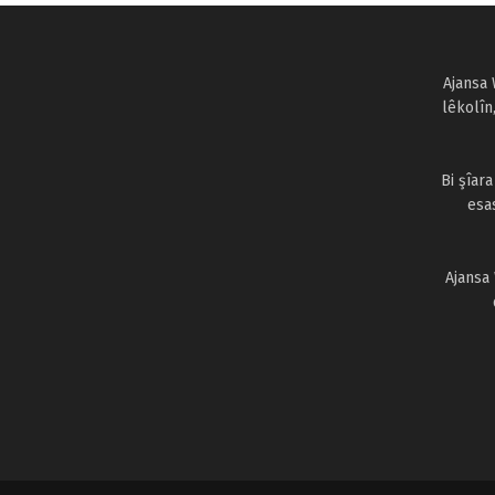
Ajansa 
lêkolîn
Bi şîar
esa
Ajansa