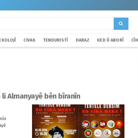
EKOLOJÎ
CIVAK
TENDURISTÎ
DARAZ
KED Û ABORÎ
CÎ
 li Almanyayê bên bîranîn
emîn
ayê