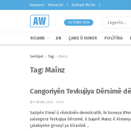
Kurmancî
Kirmanckî
|
Derbarê Me De
|
06 TEBAX 2026
ROJANE
JIN
ÇAND Û HUNER
POLÎTÎKA
Serrûpel
Tag
Maînz
Tag:
Maînz
Cangoriyên Tevkujiya Dêrsimê dê
9 NÎSAN 2026 - 14:20
Saziyên Elewî û rêxistinên demokratîk, bi boneya 89
salvegera Tevkujiya Dêrsimê, li bajarê Mainz ê Almany
çalakiyeke girseyî ya bîranînê ...