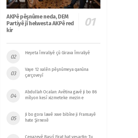
AKPê pêşnûme neda, DEM
Partiyê jî helwesta AKPê red
kir
Heyeta Îmraliyê çû Girava Îmraliyê
Vaye 12 xalên pêşnûmeya qanûna
çarçoveyî
Abdullah Ocalan: Avêtina gavê ji bo 86
mîlyon kesî xizmeteke mezin e
Ji bo gora lawê xwe bibîne ji Fransayê
hate Şirnexê
Cenazeyê Basrî Firat hat veşartin: Tu