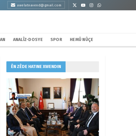
awelatnavend@gmail.com
HAN
ANALÎZ-DOSYE
SPOR
HEMÛ NÛÇE
ÊN ZÊDE HATINE XWENDIN