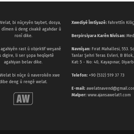
Welat, bi nûçeyên taybet, dosya,
Xwediyê Îmtîyazê:
Fahrettîn Kiliç
, dîmen û deng civakê agahdar û
ronî dike.
Berpirsiyara Karên Nivîsan:
Med
a agahiyên rast û objektif weşanê
Navnîşan:
Fırat Mahallesi, 553. S
s digire, li ser şopa heqîqetê
Tanlar Şehri Teras Evleri, B Blok,
agahiyan belav dike.
Kat: 5 - No: 40, Kayapınar, Diyarb
 Welat bi nûçe û naverokên xwe
Telefon:
+90 (532) 519 37 73
dibe deng û rengê welat.
E-mail:
awelatnavend@gmail.c
Malper:
www.ajansawelat1.com