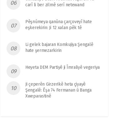
carî li ber zilmê serî netewand
Pêşnûmeya qanûna çarçoveyî hate
eşkerekirin: Ji 12 xalan pêk tê
Li gelek bajaran Komkujiya Şengalê
hate şermezarkirin
Heyeta DEM Partiyê ji Îmraliyê vegeriya
Ji çeperên Girzerikê heta çiyayê
Şengalê: Êşa 74 Fermanan û Banga
Xweparastinê