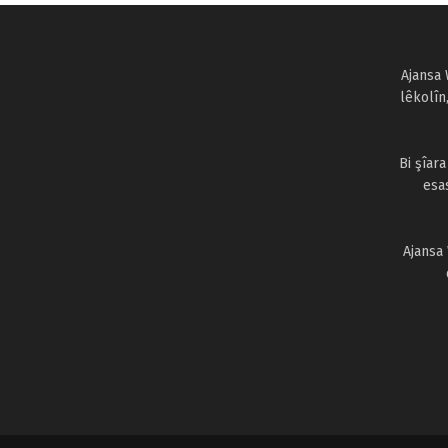
Ajansa 
lêkolîn
Bi şîar
esa
Ajansa