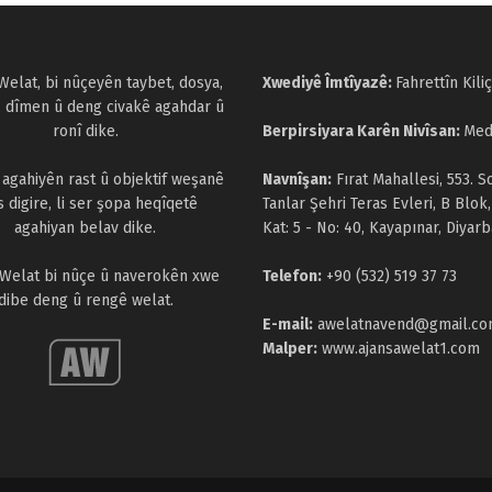
Welat, bi nûçeyên taybet, dosya,
Xwediyê Îmtîyazê:
Fahrettîn Kiliç
, dîmen û deng civakê agahdar û
ronî dike.
Berpirsiyara Karên Nivîsan:
Med
a agahiyên rast û objektif weşanê
Navnîşan:
Fırat Mahallesi, 553. S
s digire, li ser şopa heqîqetê
Tanlar Şehri Teras Evleri, B Blok,
agahiyan belav dike.
Kat: 5 - No: 40, Kayapınar, Diyarb
 Welat bi nûçe û naverokên xwe
Telefon:
+90 (532) 519 37 73
dibe deng û rengê welat.
E-mail:
awelatnavend@gmail.c
Malper:
www.ajansawelat1.com