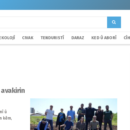
EKOLOJÎ
CIVAK
TENDURISTÎ
DARAZ
KED Û ABORÎ
CÎ
avakirin
mî û
an kêm,