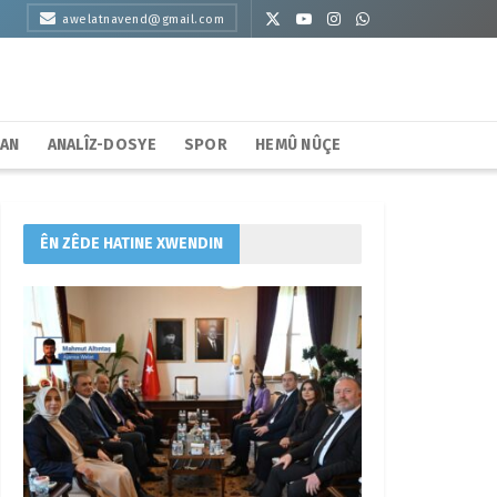
awelatnavend@gmail.com
HAN
ANALÎZ-DOSYE
SPOR
HEMÛ NÛÇE
ÊN ZÊDE HATINE XWENDIN