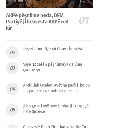
AKPê pêşnûme neda, DEM
Partiyê jî helwesta AKPê red
kir
Heyeta Îmraliyê çû Girava Îmraliyê
Vaye 12 xalên pêşnûmeya qanûna
çarçoveyî
Abdullah Ocalan: Avêtina gavê ji bo 86
mîlyon kesî xizmeteke mezin e
Ji bo gora lawê xwe bibîne ji Fransayê
hate Şirnexê
Cenazeyê Basrî Firat hat veşartin: Tu