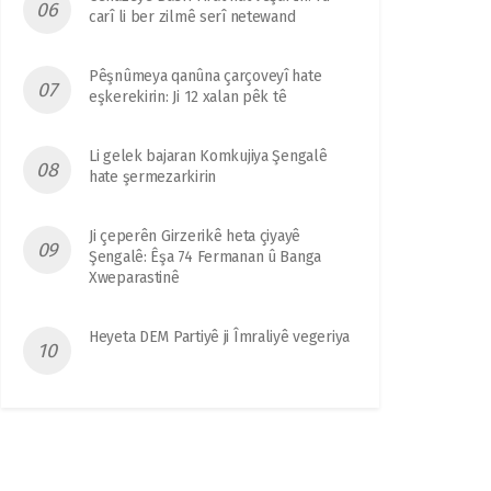
carî li ber zilmê serî netewand
Pêşnûmeya qanûna çarçoveyî hate
eşkerekirin: Ji 12 xalan pêk tê
Li gelek bajaran Komkujiya Şengalê
hate şermezarkirin
Ji çeperên Girzerikê heta çiyayê
Şengalê: Êşa 74 Fermanan û Banga
Xweparastinê
Heyeta DEM Partiyê ji Îmraliyê vegeriya