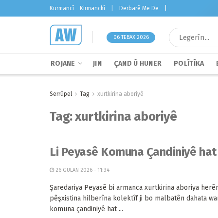
Kurmancî
Kirmanckî
|
Derbarê Me De
|
06 TEBAX 2026
ROJANE
JIN
ÇAND Û HUNER
POLÎTÎKA
Serrûpel
Tag
xurtkirina aboriyê
Tag:
xurtkirina aboriyê
Li Peyasê Komuna Çandiniyê hat 
26 GULAN 2026 - 11:34
Şaredariya Peyasê bi armanca xurtkirina aboriya herê
pêşxistina hilberîna kolektîf ji bo malbatên dahata w
komuna çandiniyê hat ...