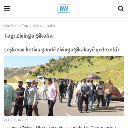
Serrûpel
Tag
Zivinga Şikaka
Tag:
Zivinga Şikaka
Leşkeran ketina gundê Zivinga Şikakayê qedexe kir
1 HEZÎRAN 2026 - 17:31
Li gundê Zivinga Şikaka kesê bi navê Abdûllah Oner û leşker