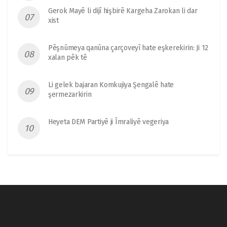
Gerok Mayê li dijî hişbirê Kargeha Zarokan li dar
xist
Pêşnûmeya qanûna çarçoveyî hate eşkerekirin: Ji 12
xalan pêk tê
Li gelek bajaran Komkujiya Şengalê hate
şermezarkirin
Heyeta DEM Partiyê ji Îmraliyê vegeriya