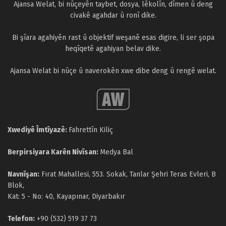
Ajansa Welat, bi nûçeyên taybet, dosya, lêkolîn, dîmen û deng
civakê agahdar û ronî dike.
Bi şîara agahiyên rast û objektif weşanê esas digire, li ser şopa
heqîqetê agahiyan belav dike.
Ajansa Welat bi nûçe û naverokên xwe dibe deng û rengê welat.
Xwediyê Îmtîyazê:
Fahrettîn Kiliç
Berpirsiyara Karên Nivîsan:
Medya Bal
Navnîşan:
Fırat Mahallesi, 553. Sokak, Tanlar Şehri Teras Evleri, B
Blok,
Kat: 5 - No: 40, Kayapınar, Diyarbakır
Telefon:
+90 (532) 519 37 73