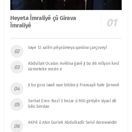
Heyeta Îmraliyê çû Girava
Îmraliyê
Vaye 12 xalên pêşnûmeya qanûna çarçoveyî
Abdullah Ocalan: Avêtina gavê ji bo 86 mîlyon kesî
xizmeteke mezin e
Ji bo gora lawê xwe bibîne ji Fransayê hate Şirnexê
Serhat Eren: Nezî 3 hezar û 900 girtiyên siyasî dê
bên berdan
AKPê û Akin Gurlek Abdulkadîr Selvî derewandin