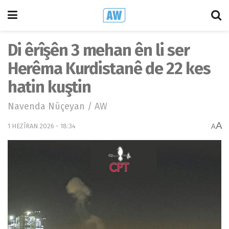
Di êrîşên 3 mehan ên li ser
Herêma Kurdistanê de 22 kes
hatin kuştin
Navenda Nûçeyan / AW
A
1 HEZÎRAN 2026 - 18:34
A