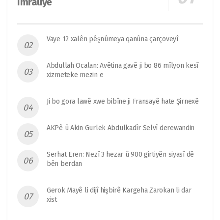
Îmraliyê
Vaye 12 xalên pêşnûmeya qanûna çarçoveyî
Abdullah Ocalan: Avêtina gavê ji bo 86 mîlyon kesî
xizmeteke mezin e
Ji bo gora lawê xwe bibîne ji Fransayê hate Şirnexê
AKPê û Akin Gurlek Abdulkadîr Selvî derewandin
Serhat Eren: Nezî 3 hezar û 900 girtiyên siyasî dê
bên berdan
Gerok Mayê li dijî hişbirê Kargeha Zarokan li dar
xist