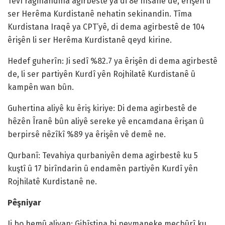
Tevî ragihandina agirbestê ya di 8ê nîsanê de, êrişên li
ser Herêma Kurdistanê nehatin sekinandin. Tîma
Kurdistana Iraqê ya CPT’yê, di dema agirbestê de 104
êrişên li ser Herêma Kurdistanê qeyd kirine.
Hedef guherîn: Ji sedî %82.7 ya êrişên di dema agirbestê
de, li ser partiyên Kurdî yên Rojhilatê Kurdistanê û
kampên wan bûn.
Guhertina aliyê ku êriş kiriye: Di dema agirbestê de
hêzên Îranê bûn aliyê sereke yê encamdana êrişan û
berpirsê nêzîkî %89 ya êrişên vê demê ne.
Qurbanî: Tevahiya qurbaniyên dema agirbestê ku 5
kuştî û 17 birîndarin û endamên partiyên Kurdî yên
Rojhilatê Kurdistanê ne.
Pêşniyar
Ji bo hemû aliyan: Gihîştina bi peymaneke mecbûrî ku