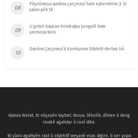
Pêşnûmeya qanûna çarçoveyî hate eşkerekirin: Ji 12
xalan pêk tê
Li gelek bajaran Komkujiya Şengalê hate
şermezarkirin
Qanûna Çarçoveyî ji Komîsyona Edaletê derbas bû
Ajansa Welat, bi nûçeyên taybet, dosya, lêkolîn, dîmen û deng
civakê agahdar û ronî dike.
Bi şîara agahiyên rast û objektif weşanê esas digire, li ser şopa