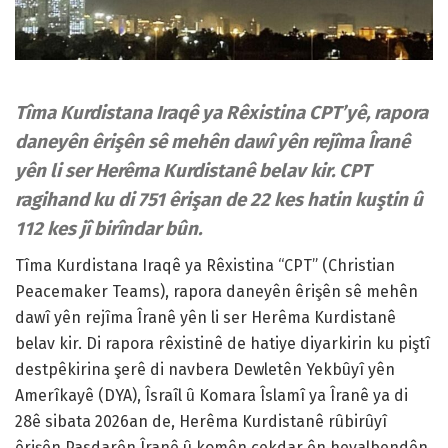
Tîma Kurdistana Iraqê ya Rêxistina CPT’yê, rapora
daneyên êrişên sê mehên dawî yên rejîma Îranê
yên li ser Herêma Kurdistanê belav kir. CPT
ragihand ku di 751 êrişan de 22 kes hatin kuştin û
112 kes jî birîndar bûn.
Tîma Kurdistana Iraqê ya Rêxistina “CPT” (Christian
Peacemaker Teams), rapora daneyên êrişên sê mehên
dawî yên rejîma Îranê yên li ser Herêma Kurdistanê
belav kir. Di rapora rêxistinê de hatiye diyarkirin ku piştî
destpêkirina şerê di navbera Dewletên Yekbûyî yên
Amerîkayê (DYA), Îsraîl û Komara Îslamî ya Îranê ya di
28ê sibata 2026an de, Herêma Kurdistanê rûbirûyî
êrişên Pasdarên Îranê û komên çekdar ên hevalbendên