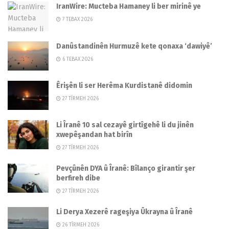
IranWire: Mucteba Hamaney li ber mirinê ye
7 TEBAX 2026
Danûstandinên Hurmuzê kete qonaxa ‘dawiyê’
6 TEBAX 2026
Êrişên li ser Herêma Kurdistanê didomin
27 TÎRMEH 2026
Li Îranê 10 sal cezayê girtîgehê li du jinên
xwepêşandan hat birîn
27 TÎRMEH 2026
Pevçûnên DYA û Îranê: Bîlanço girantir şer
berfireh dibe
27 TÎRMEH 2026
Li Derya Xezerê rageşiya Ûkrayna û Îranê
26 TÎRMEH 2026