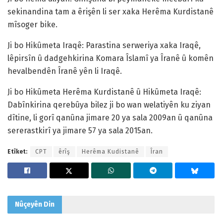
sekinandina tam a êrişên li ser xaka Herêma Kurdistanê
mîsoger bike.
Ji bo Hikûmeta Iraqê: Parastina serweriya xaka Iraqê,
lêpirsîn û dadgehkirina Komara Îslamî ya Îranê û komên
hevalbendên Îranê yên li Iraqê.
Ji bo Hikûmeta Herêma Kurdistanê û Hikûmeta Iraqê:
Dabînkirina qerebûya bilez ji bo wan welatiyên ku ziyan
dîtine, li gorî qanûna jimare 20 ya sala 2009an û qanûna
sererastkirî ya jimare 57 ya sala 2015an.
Etîket:
CPT
êrîş
Herêma Kudistanê
Îran
Nûçeyên
Din