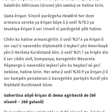
balafirên bêfirovan (drone) yên xwekuj ve hatine kirin.
Qada êrişan: Sînorê parêzgeha Hewlêrê her dem
armanca sereke ya êrişan bûye û ji sedî %78.3 ya
tevahiya êrişan li ser sînorê vî parêzgehê pêk hatine.
Cihên ku hatine armancgirtin: Ji sedî %37.4 ya êrişan li
ser sazî û navendên dîplomatîk û leşkerî yên Amerîkayê
yên li Herêma Kurdistanê bûn. Ji sedî %31.7 ya êrişên din
li ser cihên sivîl, kompanya, baregehên Wezareta
Pêşmerge û navendên leşkerî yên ku beşdarî wî şerî
nebûne, hatine kirin. Her wiha ji sedî %30.9 ya êrişan jî li
ser kampên penaberan û baregehên partiyên Kurdî yên
Rojhilatê Kurdistanê bûne.
Guhertina aliyê êrişan di dema agirbestê de (8ê
nîsanê – 28ê gulanê)