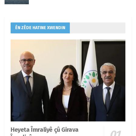
ÊN ZÊDE HATINE XWENDIN
Heyeta Îmraliyê çû Girava