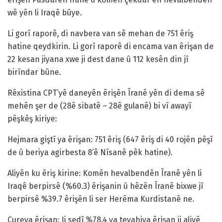
wê yên li Iraqê bûye.
Li gorî raporê, di navbera van sê mehan de 751 êriş
hatine qeydkirin. Li gorî raporê di encama van êrişan de
22 kesan jiyana xwe ji dest dane û 112 kesên din jî
birîndar bûne.
Rêxistina CPT’yê daneyên êrişên Îranê yên di dema sê
mehên şer de (28ê sibatê – 28ê gulanê) bi vî awayî
pêşkêş kiriye:
Hejmara giştî ya êrişan: 751 êriş (647 êriş di 40 rojên pêşî
de û beriya agirbesta 8’ê Nîsanê pêk hatine).
Aliyên ku êriş kirine: Komên hevalbendên Îranê yên li
Iraqê berpirsê (%60.3) êrişanin û hêzên Îranê bixwe jî
berpirsê %39.7 êrişên li ser Herêma Kurdistanê ne.
Cureya êrişan: Ji sedî %78.4 ya tevahiya êrişan ji aliyê