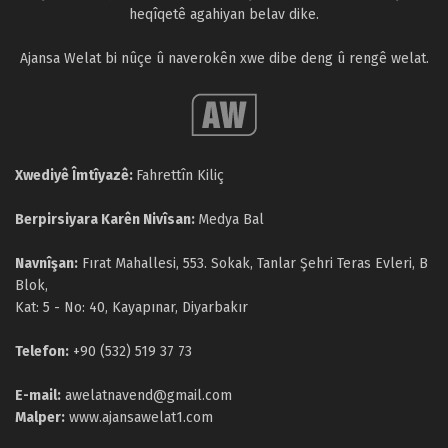
heqîqetê agahiyan belav dike.
Ajansa Welat bi nûçe û naverokên xwe dibe deng û rengê welat.
Xwediyê Îmtîyazê:
Fahrettîn Kiliç
Berpirsiyara Karên Nivîsan:
Medya Bal
Navnîşan:
Fırat Mahallesi, 553. Sokak, Tanlar Şehri Teras Evleri, B
Blok,
Kat: 5 - No: 40, Kayapınar, Diyarbakır
Telefon:
+90 (532) 519 37 73
E-mail:
awelatnavend@gmail.com
Malper:
www.ajansawelat1.com