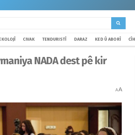
EKOLOJÎ
CIVAK
TENDURISTÎ
DARAZ
KED Û ABORÎ
CÎ
maniya NADA dest pê kir
A
A