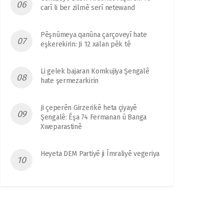
carî li ber zilmê serî netewand
Pêşnûmeya qanûna çarçoveyî hate
eşkerekirin: Ji 12 xalan pêk tê
Li gelek bajaran Komkujiya Şengalê
hate şermezarkirin
Ji çeperên Girzerikê heta çiyayê
Şengalê: Êşa 74 Fermanan û Banga
Xweparastinê
Heyeta DEM Partiyê ji Îmraliyê vegeriya