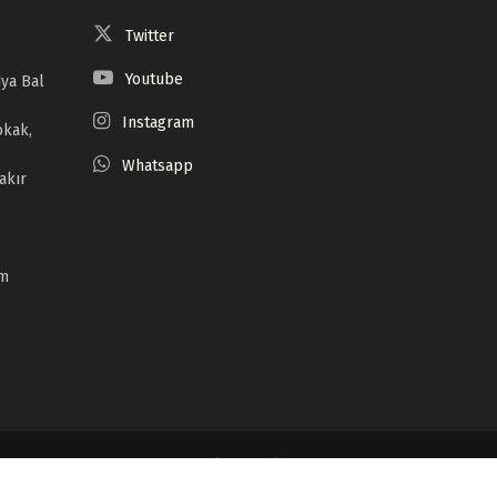
Twitter
Youtube
ya Bal
Instagram
okak,
Whatsapp
akır
om
Serrûpel
Têkilî
Derbarê Me De