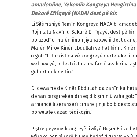
amadebûne, Yekemîn Kongreya Hevgirtina J
Bakurê Efrîqayê (NADA) dest pê kir.
Li Silêmaniyê 1emîn Kongreya NADA bi amadebûn
Rojhilata Navîn û Bakurê Efrîqayê, dest pê kir. 
bo azadî û mafên jinan jiyana xwe ji dest dane, 
Mafên Mirov Kinêr Ebdullah ve hat kirin. Kinêr
û got; “Lidarxistina vê kongreyê derfeteke ji 
wekheviyê, bidestxistina mafan û avakirina aş
guhertinek rastîn.”
Di dewamê de Kinêr Ebdullah da zanîn ku heta ni
dehan pirsgirêkên din êş dikişînin û wiha got: “
armancê li seranserî cîhanê jin ji bo bidestxistin
bo welatek azad têdikoşin.”
Piştre peyama kongreyê ji aliyê Buşra Elî ve h
wêreke ber bi şerê ku me hedef digre ve ye û i