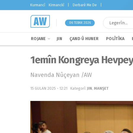
Kurmancî
Kirmanckî
|
Derbarê Me De
|
06 TEBAX 2026
ROJANE
JIN
ÇAND Û HUNER
POLÎTÎKA
1emîn Kongreya Hevpey
Navenda Nûçeyan /AW
15 GULAN 2025 - 12:21
Kategorî:
JIN
,
MANŞET