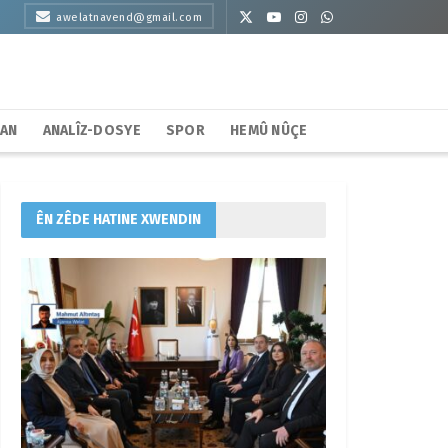
awelatnavend@gmail.com
HAN
ANALÎZ-DOSYE
SPOR
HEMÛ NÛÇE
ÊN ZÊDE HATINE XWENDIN