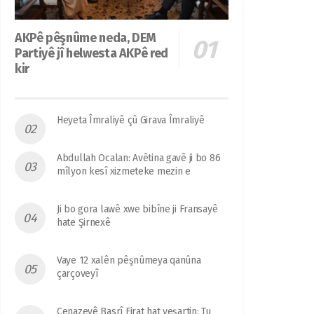
AKPê pêşnûme neda, DEM
Partiyê jî helwesta AKPê red
kir
Heyeta Îmraliyê çû Girava Îmraliyê
Abdullah Ocalan: Avêtina gavê ji bo 86
mîlyon kesî xizmeteke mezin e
Ji bo gora lawê xwe bibîne ji Fransayê
hate Şirnexê
Vaye 12 xalên pêşnûmeya qanûna
çarçoveyî
Cenazeyê Basrî Firat hat veşartin: Tu