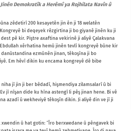
inên Demokratîk a Herêmî ya Rojhilata Navîn û
a zêdetirî 200 kesayetên jin ên ji 18 welatên
Kongreyê bi deqeyek rêzgirtina ji bo giyanê jinên ku ji
dest pê kir. Piştre axaftina vekirinê ji aliyê Çalakvana
 Ebdullah xêrhatina hemû jinên tevlî kongreyê bûne kir
bo danûstandina ezmûnên jinan, têkoşîna ji bo
tiyê. Em hêvî dikin ku encama kongreyê dê bibe
ha jî jin ji ber bêdadî, hişmendiya zilamsalarî û bi
Ev jî nîşan dide ku hîna astengî li pêş jinan hene. Bi vê
a azadî û wekheviyê têkoşîn dikin. Ji aliyê din ve jî ji
at xwendin û hat gotin: “Îro berxwedane û pêngavek bi
spata israra me ya tevî hemû zehmetiyane. Îro di nava