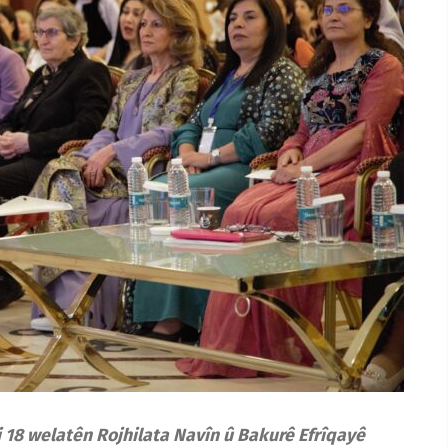
ji 18 welatên Rojhilata Navîn û Bakurê Efrîqayê