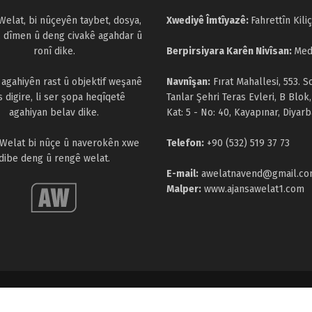
Welat, bi nûçeyên taybet, dosya,
Xwediyê Îmtîyazê:
Fahrettîn Kiliç
, dîmen û deng civakê agahdar û
ronî dike.
Berpirsiyara Karên Nivîsan:
Med
a agahiyên rast û objektif weşanê
Navnîşan:
Fırat Mahallesi, 553. S
s digire, li ser şopa heqîqetê
Tanlar Şehri Teras Evleri, B Blok,
agahiyan belav dike.
Kat: 5 - No: 40, Kayapınar, Diyarb
 Welat bi nûçe û naverokên xwe
Telefon:
+90 (532) 519 37 73
dibe deng û rengê welat.
E-mail:
awelatnavend@gmail.c
Malper:
www.ajansawelat1.com
parastî ne