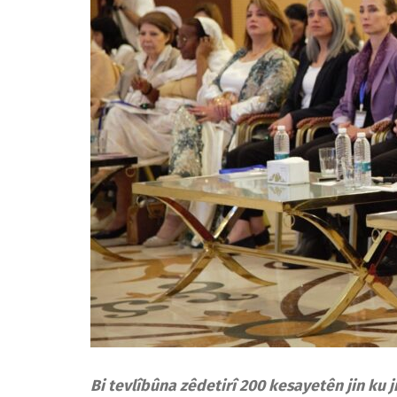
Bi tevlîbûna zêdetirî 200 kesayetên jin ku 