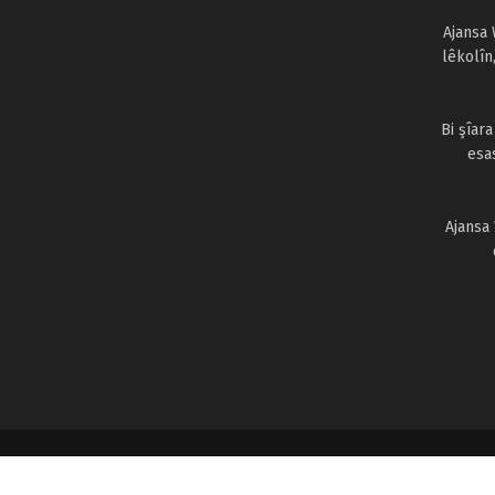
Ajansa 
lêkolîn
Bi şîar
esa
Ajansa
© 2024
Ajansa Welat
● Yekemîn Ajansa xwerû Kurdî ● Hemû maf 