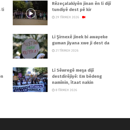
Rêzeçalakiyên jinan ên li dijî
li
tundiyê dest pê kir
29 TÎRMEH 2026
Li Şirnexê jinek bi awayeke
guman jiyana xwe ji dest da
21 TÎRMEH 2026
Li Sêwregê meşa dijî
ên
destdirêjiyê: Em bêdeng
namînin, îtaat nakin
8 TÎRMEH 2026