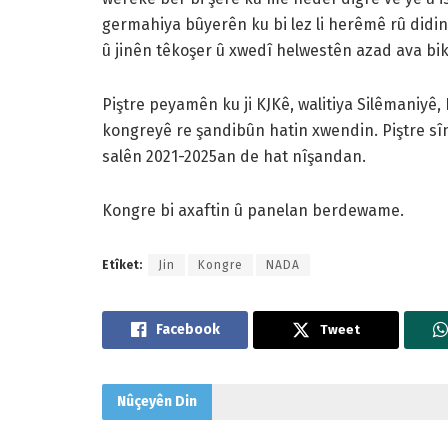
germahiya bûyerên ku bi lez li herêmê rû didin
û jinên têkoşer û xwedî helwestên azad ava bik
Piştre peyamên ku ji KJKê, walitiya Silêmaniyê,
kongreyê re şandibûn hatin xwendin. Piştre sî
salên 2021-2025an de hat nîşandan.
Kongre bi axaftin û panelan berdewame.
Etîket:
Jin
Kongre
NADA
Tweet
Nûçeyên
Din