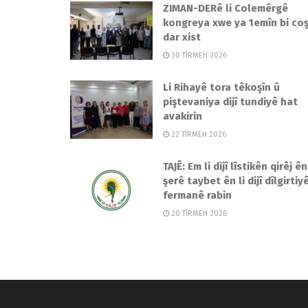
ZIMAN-DERê li Colemêrgê
kongreya xwe ya 1emîn bi coş 
dar xist
30 TÎRMEH 2026
Li Rihayê tora têkoşîn û
piştevaniya dijî tundiyê hat
avakirin
22 TÎRMEH 2026
TAJÊ: Em li dijî lîstikên qirêj ên
şerê taybet ên li dijî dîlgirtiy
fermanê rabin
20 TÎRMEH 2026