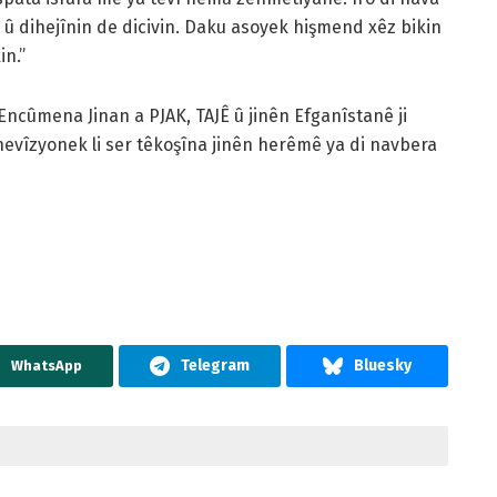
 û dihejînin de dicivin. Daku asoyek hişmend xêz bikin
in.”
 Encûmena Jinan a PJAK, TAJÊ û jinên Efganîstanê ji
nevîzyonek li ser têkoşîna jinên herêmê ya di navbera
WhatsApp